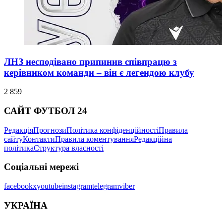
ЛНЗ несподівано припинив співпрацю з
керівником команди – він є легендою клубу
2 859
САЙТ ФУТБОЛ 24
Редакція
Прогнози
Політика конфіденційності
Правила
сайту
Контакти
Правила коментування
Редакційна
політика
Структура власності
Соціальні мережі
facebook
x
youtube
instagram
telegram
viber
УКРАЇНА