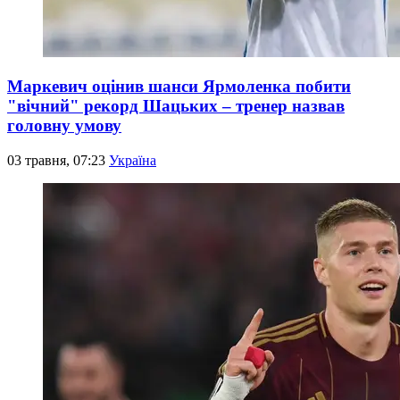
Маркевич оцінив шанси Ярмоленка побити
"вічний" рекорд Шацьких – тренер назвав
головну умову
03 травня, 07:23
Україна