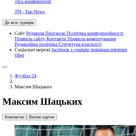
Ліга конференцій
ЛЧ - Top News
До всіх турнірів
Сайт
Редакція
Прогнози
Політика конфіденційності
Правила сайту
Контакти
Правила коментування
Редакційна політика
Структура власності
Соціальні мережі
facebook
x
youtube
instagram
telegram
viber
Футбол 24
Максим Шацьких
Максим Шацьких
Компактно
Великі картки