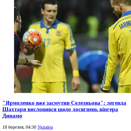
"Ярмоленко вже засмутив Селезньова": легенда
Шахтаря висловився щодо досягнень вінгера
Динамо
18 березня, 04:30
Україна