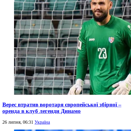
Верес втратив воротаря європейської збірної –
оренда в клуб легенди Динамо
26 липня, 06:31
Україна