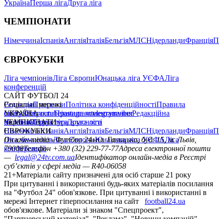
Україна
Перша ліга
Друга ліга
ЧЕМПІОНАТИ
Німеччина
Іспанія
Англія
Італія
Бельгія
МЛС
Нідерланди
Франція
П
ЄВРОКУБКИ
Ліга чемпіонів
Ліга Європи
Юнацька ліга УЄФА
Ліга
конференцій
САЙТ ФУТБОЛ 24
Редакція
Соціальні мережі
Прогнози
Політика конфіденційності
Правила
сайту
facebook
УКРАЇНА
Контакти
x
youtube
Правила коментування
instagram
telegram
viber
Редакційна
політика
Україна
ЧЕМПІОНАТИ
Перша ліга
Структура власності
Друга ліга
Німеччина
ЄВРОКУБКИ
Іспанія
Англія
Італія
Бельгія
МЛС
Нідерланди
Франція
П
Ліга чемпіонів
Онлайн-медіа «Футбол 24»
Ліга Європи
Юнацька ліга УЄФА
пл. Галицька, буд. 15, м. Львів,
Ліга
конференцій
79008
Телефон +380 (32) 229-77-77
Адреса електронної пошти
—
legal@24tv.com.ua
Ідентифікатор онлайн-медіа в Реєстрі
суб’єктів у сфері медіа — R40-06058
21+
Матеріали сайту призначені для осіб старше 21 року
При цитуванні і використанні будь-яких матеріалів посилання
на "Футбол 24" обов'язкове. При цитуванні і використанні в
мережі Інтернет гіперпосилання на сайт
football24.ua
обов'язкове. Матеріали зі знаком "Спецпроект",
"Партнерський матеріал", "Реклама", "Новини компаній"