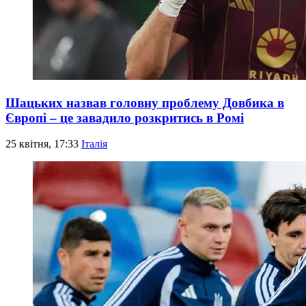
Шацьких назвав головну проблему Довбика в
Європі – це завадило розкритись в Ромі
25 квітня, 17:33
Італія