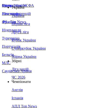
Збірна України
Італія
Суперкубок УЄФА
Україна
Німеччина
Ліга конференцій
Україна
Франція
ЛЧ - Top News
Перша ліга
Нідерланди
Друга ліга
Туреччина
Кубок України
Португалія
Суперкубок України
Бельгія
Збірна України
Збірні
МЛС
Ліга націй
Саудівська Аравія
ЧС 2026
Чемпіонати
Англія
Іспанія
АПЛ Top News