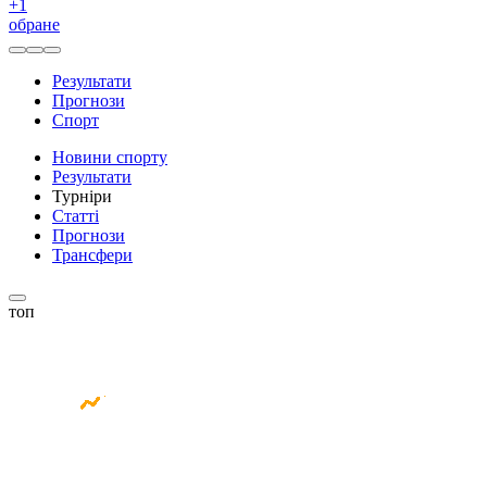
+
1
обране
Результати
Прогнози
Спорт
Новини спорту
Результати
Турніри
Статті
Прогнози
Трансфери
топ