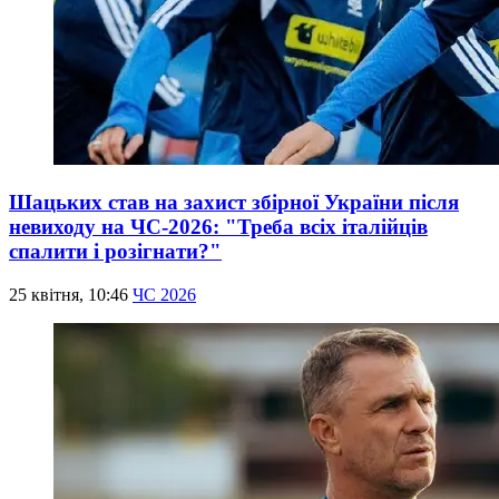
Шацьких став на захист збірної України після
невиходу на ЧС-2026: "Треба всіх італійців
спалити і розігнати?"
25 квітня, 10:46
ЧС 2026