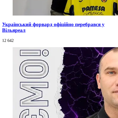
Український форвард офіційно перебрався у
Вільяреал
12 642