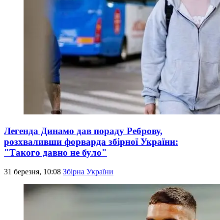
Легенда Динамо дав пораду Реброву,
розхваливши форварда збірної України:
"Такого давно не було"
31 березня, 10:08
Збірна України