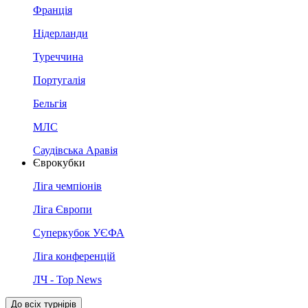
Франція
Нідерланди
Туреччина
Португалія
Бельгія
МЛС
Саудівська Аравія
Єврокубки
Ліга чемпіонів
Ліга Європи
Суперкубок УЄФА
Ліга конференцій
ЛЧ - Top News
До всіх турнірів