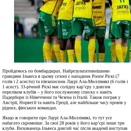
Пройдемось по бомбардирах. Найрезультативнішими
гравцями Ільвеса в цьому сезоні є нападник Роопе Ріскі (7
голів і 2 асисти) та півзахисник
Лаурі Ала-Миллімякі (6 голів і
1 асист). 33-річний Ріскі має солідну кар’єру з довгим
переліком клубів – у його послужному списку є навіть
Падерборн із Німеччини та Чезена із Італії. Також пограв у
Австрії, Норвегії та навіть Греції, але найбільше часу провів у
рідних, фінських командах.
Якщо ж говорити про
Лаурі Ала-Миллімякі, то тут усе
набагато скромніше. За свої 28 років у його кар’єрі лише три
клуби. Вихованець Ільвеса довгий час після академії виступав