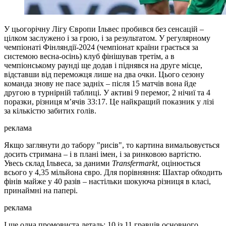
У цьогорічну Лігу Європи Ільвес пробився без сенсацій –
цілком заслужено і за грою, і за результатом. У регулярному
чемпіонаті Фінляндії-2024 (чемпіонат країни грається за
системою весна-осінь) клуб фінішував третім, а в
чемпіонському раунді ще додав і піднявся на друге місце,
відставши від переможця лише на два очки. Цього сезону
команда знову не пасе задніх – після 15 матчів вона йде
другою в турнірній таблиці. У активі 9 перемог, 2 нічиї та 4
поразки, різниця м’ячів 33:17. Це найкращий показник у лізі
за кількістю забитих голів.
реклама
Якщо заглянути до табору "рисів", то картина вимальовується
досить стримана – і в плані імен, і за ринковою вартістю.
Увесь склад Ільвеса, за даними
Transfermarkt
, оцінюється
всього у 4,35 мільйона євро. Для порівняння: Шахтар обходить
фінів майже у 40 разів – настільки шокуюча різниця в класі,
принаймні на папері.
реклама
І ще одна промовиста деталь: 10 із 11 гравців основного