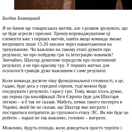
Богдан Блавацький
Я не бачив ще товариських матчів, але з розмов зрозуміло, що
це буде агресія і пресинг. Тренер впроваджуватиме ці
елементи вже з перших матчів, навіть якщо команда зможе
витримати лише 15-20 хвилин через навантаження на
тренуваннях. Чи важливо на такому етапі думати про
результат, чи про побудову гри та інтеграцію новачків?
Звичайно, Шахтар думатиме передусім про позитивний
результат, а не про красиву гру. У перших матчах для
психології гравців дуже важливим є саме результат.
Коли команда досягне піку функціональної готовності, а це,
гадаю, буде десь у середині серпня, тоді можна буде
поєднувати і результат, і красу гри. Тому, якщо хтось думає,
що перша гра кваліфікації Ліги Європи буде для Шахтаря
легкою – я б так не сказав. Мабуть, немає такого експерта в
Україні, який би не сказав, що Шахтар має виграти і
постаратися потрапити до групового етапу ЛЄ. Як він буде це
робити – наразі не так важливо, головне – виграти.
Можливо, будуть епізоди, коли доведеться просто терпіти і