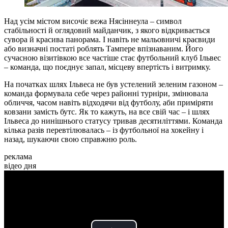
Над усім містом височіє вежа Нясіннеула – символ
стабільності й оглядовий майданчик, з якого відкривається
сувора й красива панорама. І навіть не мальовничі краєвиди
або визначні постаті роблять Тампере впізнаваним. Його
сучасною візитівкою все частіше стає футбольний клуб Ільвес
– команда, що поєднує запал, місцеву впертість і витримку.
На початках шлях Ільвеса не був устелений зеленим газоном –
команда формувала себе через районні турніри, змінювала
обличчя, часом навіть відходячи від футболу, аби приміряти
ковзани замість бутс. Як то кажуть, на все свій час – і шлях
Ільвеса до нинішнього статусу тривав десятиліттями. Команда
кілька разів перевтілювалась – із футбольної на хокейну і
назад, шукаючи свою справжню роль.
реклама
відео дня