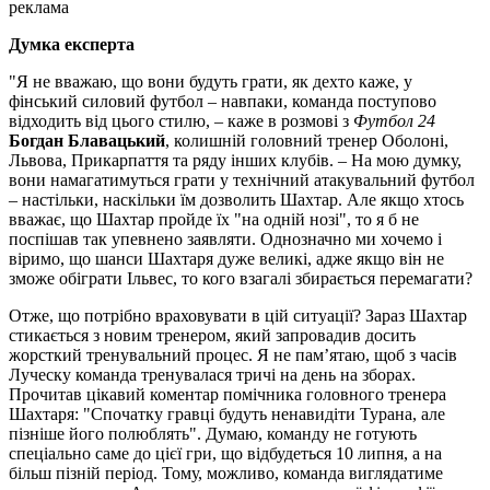
реклама
Думка експерта
"Я не вважаю, що вони будуть грати, як дехто каже, у
фінський силовий футбол – навпаки, команда поступово
відходить від цього стилю, – каже в розмові з
Футбол 24
Богдан Блавацький
, колишній головний тренер Оболоні,
Львова, Прикарпаття та ряду інших клубів. – На мою думку,
вони намагатимуться грати у технічний атакувальний футбол
– настільки, наскільки їм дозволить Шахтар. Але якщо хтось
вважає, що Шахтар пройде їх "на одній нозі", то я б не
поспішав так упевнено заявляти. Однозначно ми хочемо і
віримо, що шанси Шахтаря дуже великі, адже якщо він не
зможе обіграти Ільвес, то кого взагалі збирається перемагати?
Отже, що потрібно враховувати в цій ситуації? Зараз Шахтар
стикається з новим тренером, який запровадив досить
жорсткий тренувальний процес. Я не пам’ятаю, щоб з часів
Луческу команда тренувалася тричі на день на зборах.
Прочитав цікавий коментар помічника головного тренера
Шахтаря: "Спочатку гравці будуть ненавидіти Турана, але
пізніше його полюблять". Думаю, команду не готують
спеціально саме до цієї гри, що відбудеться 10 липня, а на
більш пізній період. Тому, можливо, команда виглядатиме