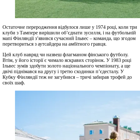
Остаточне переродження відбулося лише у 1974 році, коли три
клуби з Тампере вирішили об’єднати зусилля, і на футбольній
мапі Фінляндії з’явився сучасний Ільвес – команда, що згодом
перетвориться з аутсайдера на амбітного гравця.
Цей клуб навряд чи назвеш флагманом фінського футболу.
Втім, у його історії є чимало яскравих сторінок. У 1983 році
Ільвес зумів здобути золото національного чемпіонату, а ще
двічі піднімався на другу і третю сходинки п’єдесталу. У
Кубку Фінляндії теж не загубився – тричі забирав трофей до
своїх шаф.