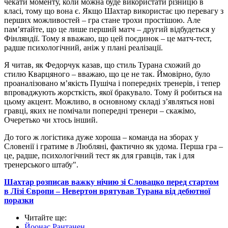
чекати моменту, коли можна буде використати різницю в
класі, тому що вона є. Якщо Шахтар використає цю перевагу з
перших можливостей – гра стане трохи простішою. Але
пам’ятайте, що це лише перший матч – другий відбудеться у
Фінляндії. Тому я вважаю, що цей поєдинок – це матч-тест,
радше психологічний, аніж у плані реалізації.
Я читав, як Федорчук казав, що стиль Турана схожий до
стилю Кварцяного – вважаю, що це не так. Ймовірно, було
проаналізовано м’якість Пушіча і попередніх тренерів, і тепер
впроваджують жорсткість, якої бракувало. Тому й робиться на
цьому акцент. Можливо, в основному складі з’являться нові
гравці, яких не помічали попередні тренери – скажімо,
Очеретько чи хтось інший.
До того ж логістика дуже хороша – команда на зборах у
Словенії і гратиме в Любляні, фактично як удома. Перша гра –
це, радше, психологічний тест як для гравців, так і для
тренерського штабу".
Шахтар розписав важку нічию зі Словацко перед стартом
в Лізі Європи – Невертон врятував Турана від дебютної
поразки
Читайте ще
:
Йоонас Рантанен