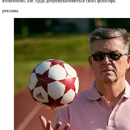
втомленою, але Арда дотримуватиметься своєї філософії.
реклама