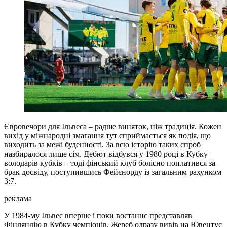
Євровечори для Ільвеса – радше виняток, ніж традиція. Кожен
вихід у міжнародні змагання тут сприймається як подія, що
виходить за межі буденності. За всю історію таких спроб
назбиралося лише сім. Дебют відбувся у 1980 році в Кубку
володарів кубків – тоді фінський клуб болісно поплатився за
брак досвіду, поступившись Фейєнорду із загальним рахунком
3:7.
реклама
У 1984-му Ільвес вперше і поки востаннє представляв
Фінляндію в Кубку чемпіонів. Жереб одразу вивів на Ювентус