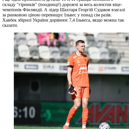
складу "гірників" (поодинці!) дорожчі за весь колектив віце-
чемпіонів Фінляндії. А лідер Шахтаря Георгій Судаков взагалі
за ринковою ціною перевищує Ільвес у понад сім разів.
Хавбек збірної України дорівнює 7,4 Ільвеса, якщо можна так
сказати.