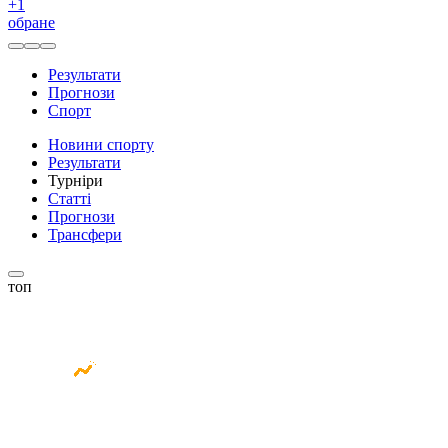
+
1
обране
Результати
Прогнози
Спорт
Новини спорту
Результати
Турніри
Статті
Прогнози
Трансфери
топ