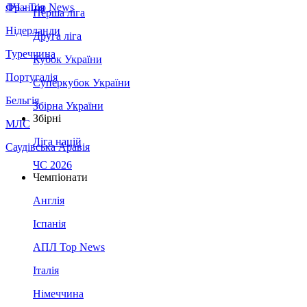
Франція
ЛЧ - Top News
Перша ліга
Нідерланди
Друга ліга
Туреччина
Кубок України
Португалія
Суперкубок України
Бельгія
Збірна України
Збірні
МЛС
Ліга націй
Саудівська Аравія
ЧС 2026
Чемпіонати
Англія
Іспанія
АПЛ Top News
Італія
Німеччина