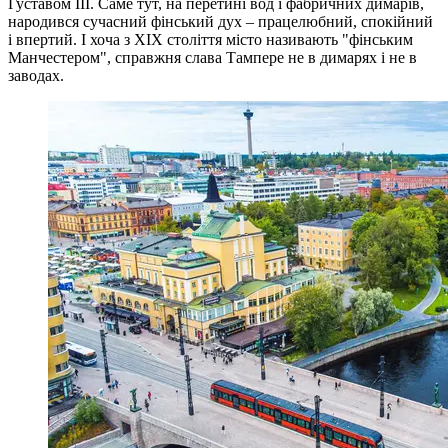
Густавом III. Саме тут, на перетині вод і фабричних димарів,
народився сучасний фінський дух – працелюбний, спокійний
і впертий. І хоча з XIX століття місто називають "фінським
Манчестером", справжня слава Тампере не в димарях і не в
заводах.