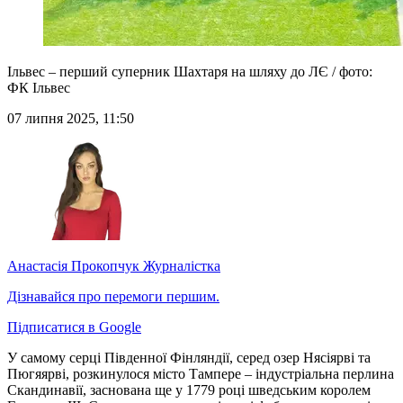
Ільвес – перший суперник Шахтаря на шляху до ЛЄ / фото:
ФК Ільвес
07 липня 2025, 11:50
Анастасія Прокопчук
Журналістка
Дізнавайся про перемоги першим.
Підписатися в Google
У самому серці Південної Фінляндії, серед озер Нясіярві та
Пюгяярві, розкинулося місто Тампере – індустріальна перлина
Скандинавії, заснована ще у 1779 році шведським королем