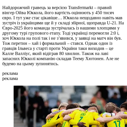
Найдорожчий гравець за версією Transfermarkt – правий
вінгер Ойва Юккола, його вартість оцінюють у 450 тисяч
євро. І тут уже стає цікавіше… Юккола нещодавно навіть мав
зустріч із українцями ще й у складі збірної, щоправда U-21. На
Євро-2025 його команда зустрічалась із нашими хлопцями у
другому турі групового етапу. Тоді українці перемогли 2:0 і,
хоч Юккола на полі так і не з’явився, у заявці на матч він був.
Тож перетин – хай і формальний – стався. Однак один із
гравців Ільвеса у старті проти України таки виходив – це
Калле Валліус, який відіграв 80 хвилин. Також на лаві
запасних Юкколі компанію складав Теему Хютонен. Але не
будемо на цьому зупинятись.
реклама
реклама