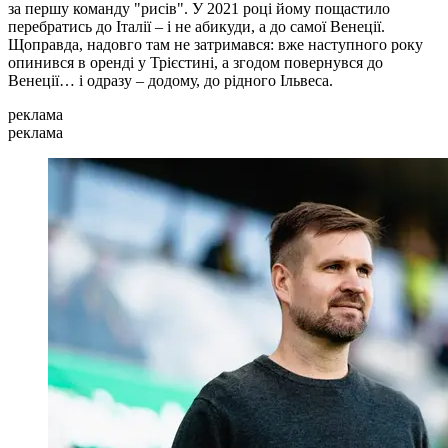
за першу команду "рисів". У 2021 році йому пощастило
перебратись до Італії – і не абикуди, а до самої Венеції.
Щоправда, надовго там не затримався: вже наступного року
опинився в оренді у Трієстині, а згодом повернувся до
Венеції… і одразу – додому, до рідного Ільвеса.
реклама
реклама