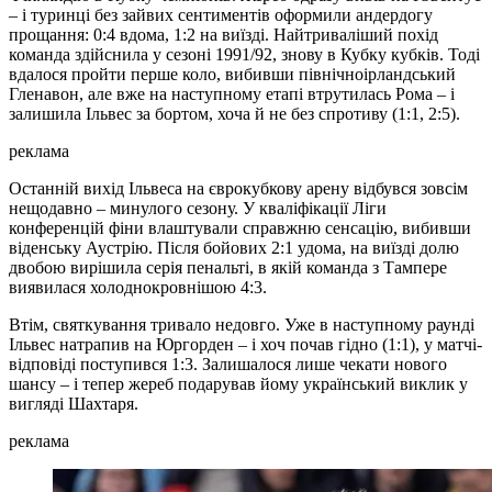
– і туринці без зайвих сентиментів оформили андердогу
прощання: 0:4 вдома, 1:2 на виїзді. Найтриваліший похід
команда здійснила у сезоні 1991/92, знову в Кубку кубків. Тоді
вдалося пройти перше коло, вибивши північноірландський
Гленавон, але вже на наступному етапі втрутилась Рома – і
залишила Ільвес за бортом, хоча й не без спротиву (1:1, 2:5).
реклама
Останній вихід Ільвеса на єврокубкову арену відбувся зовсім
нещодавно – минулого сезону. У кваліфікації Ліги
конференцій фіни влаштували справжню сенсацію, вибивши
віденську Аустрію. Після бойових 2:1 удома, на виїзді долю
двобою вирішила серія пенальті, в якій команда з Тампере
виявилася холоднокровнішою 4:3.
Втім, святкування тривало недовго. Уже в наступному раунді
Ільвес натрапив на Юргорден – і хоч почав гідно (1:1), у матчі-
відповіді поступився 1:3. Залишалося лише чекати нового
шансу – і тепер жереб подарував йому український виклик у
вигляді Шахтаря.
реклама