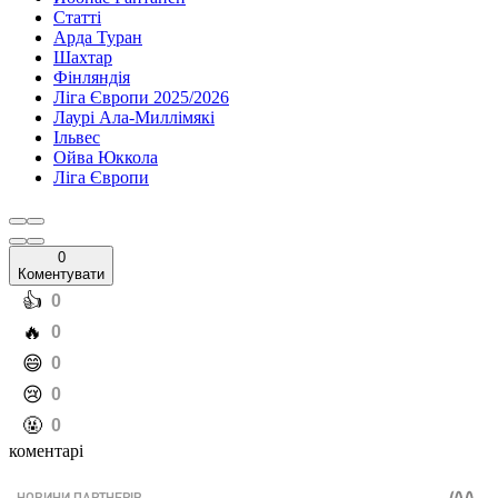
Статті
Арда Туран
Шахтар
Фінляндія
Ліга Європи 2025/2026
Лаурі Ала-Миллімякі
Ільвес
Ойва Юккола
Ліга Європи
0
Коментувати
️👍
0
️🔥
0
️😄
0
️😢
0
️🤬
0
коментарі