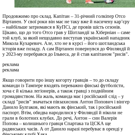
Продовжимо про склад. Капітан – 31-річний голкіпер Отсо
Віртанен. У свої роки він має не таку вже й насичену карʼєру
– найбільше затримався в КуПСі, де провів шість сезонів.
Цікаво, що до того Отсо грав у Шотландії за Хіберніан – саме
той клуб, за який нещодавно виступав український нападник
Микола Кухаревич. Але, хто не в курсі – його шотландська
історія вже позаду. А сам Віртанен повернувся до Фінляндії й
у 2023-му перебрався до Ільвеса, де й став капітаном "рисів".
реклама
реклама
Якщо говорити про іншу когорту гравців – то до складу
команди із Тампере входять переважно фінські футболісти,
хоча є й кілька легіонерів, а також гравці з подвійним
громадянством. На жаль, команда має і російський слід – у
складі "рисів" значаться півзахисник Антон Попович і вінгер
Данило Булгаков, які мають як фінський, так і російський
паспорт. Втім, обидва народилися у Фінляндії й ніколи не
грали в болотних клубах. До речі, Антон – син Валерія
Попова – колишнього гравця Спартака та ЦСКА ще
радянських часів. А от Данило наразі перебуває в оренді у
фінському клубі Хака.