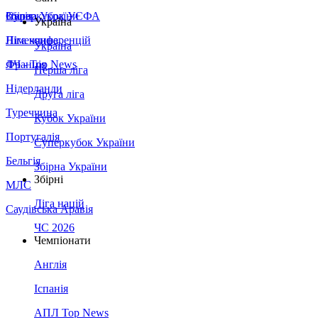
Збірна України
Італія
Суперкубок УЄФА
Україна
Німеччина
Ліга конференцій
Україна
Франція
ЛЧ - Top News
Перша ліга
Нідерланди
Друга ліга
Туреччина
Кубок України
Португалія
Суперкубок України
Бельгія
Збірна України
Збірні
МЛС
Ліга націй
Саудівська Аравія
ЧС 2026
Чемпіонати
Англія
Іспанія
АПЛ Top News