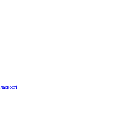
ласності