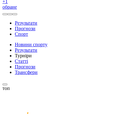
+
1
обране
Результати
Прогнози
Спорт
Новини спорту
Результати
Турніри
Статті
Прогнози
Трансфери
топ