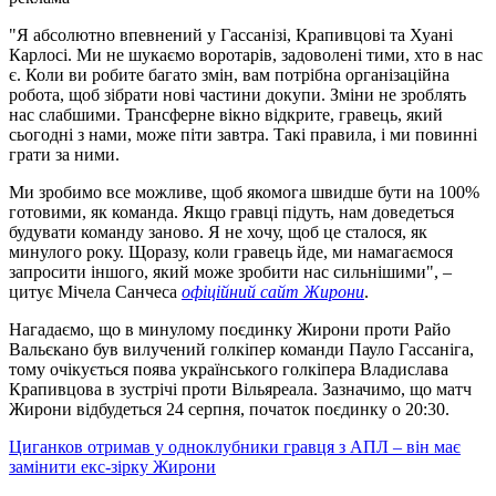
"Я абсолютно впевнений у Гассанізі, Крапивцові та Хуані
Карлосі. Ми не шукаємо воротарів, задоволені тими, хто в нас
є. Коли ви робите багато змін, вам потрібна організаційна
робота, щоб зібрати нові частини докупи. Зміни не зроблять
нас слабшими. Трансферне вікно відкрите, гравець, який
сьогодні з нами, може піти завтра. Такі правила, і ми повинні
грати за ними.
Ми зробимо все можливе, щоб якомога швидше бути на 100%
готовими, як команда. Якщо гравці підуть, нам доведеться
будувати команду заново. Я не хочу, щоб це сталося, як
минулого року. Щоразу, коли гравець йде, ми намагаємося
запросити іншого, який може зробити нас сильнішими", –
цитує Мічела Санчеса
офіційний сайт Жирони
.
Нагадаємо, що в минулому поєдинку Жирони проти Райо
Вальєкано був вилучений голкіпер команди Пауло Гассаніга,
тому очікується поява українського голкіпера Владислава
Крапивцова в зустрічі проти Вільяреала. Зазначимо, що матч
Жирони відбудеться 24 серпня, початок поєдинку о 20:30.
Циганков отримав у одноклубники гравця з АПЛ – він має
замінити екс-зірку Жирони