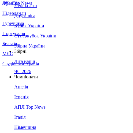
Франція
ЛЧ - Top News
Перша ліга
Нідерланди
Друга ліга
Туреччина
Кубок України
Португалія
Суперкубок України
Бельгія
Збірна України
Збірні
МЛС
Ліга націй
Саудівська Аравія
ЧС 2026
Чемпіонати
Англія
Іспанія
АПЛ Top News
Італія
Німеччина