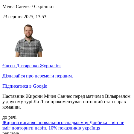
Мічел Санчес / Скріншот
23 серпня 2025, 13:53
Євген Дігтяренко
Журналіст
Дізнавайся про перемоги першим.
Підписатися в Google
Наставник Жирони Мічел Санчес перед матчем з Вільяреалом
у другому турі Ла Ліги прокоментував поточний стан справ
команди.
до речі
Жирона виганяє провального спадкоємця Довбика – він не
зміг повторити навіть 10% показників українця
реклама