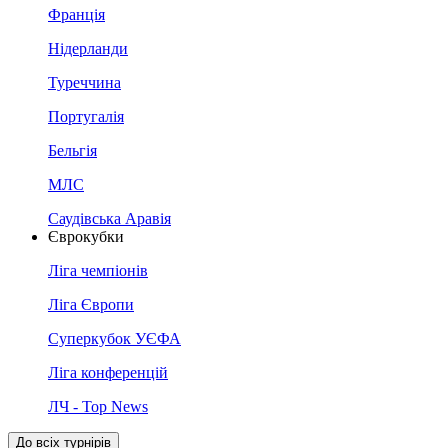
Франція
Нідерланди
Туреччина
Португалія
Бельгія
МЛС
Саудівська Аравія
Єврокубки
Ліга чемпіонів
Ліга Європи
Суперкубок УЄФА
Ліга конференцій
ЛЧ - Top News
До всіх турнірів