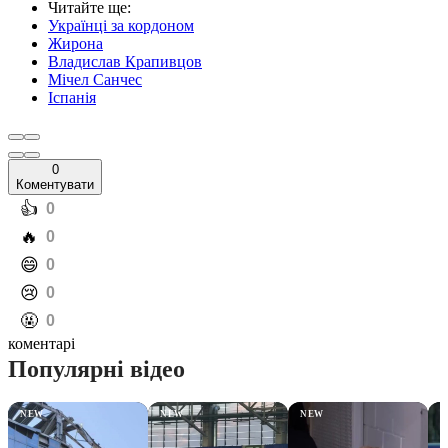
Читайте ще
:
Українці за кордоном
Жирона
Владислав Крапивцов
Мічел Санчес
Іспанія
0
Коментувати
️👍
0
️🔥
0
️😄
0
️😢
0
️🤬
0
коментарі