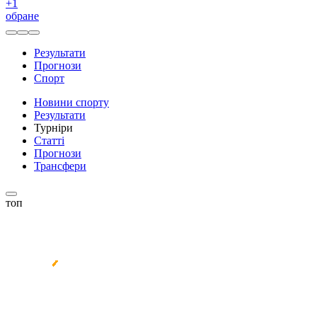
+
1
обране
Результати
Прогнози
Спорт
Новини спорту
Результати
Турніри
Статті
Прогнози
Трансфери
топ