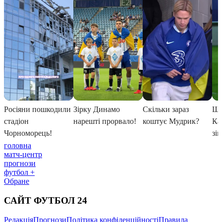
головна
матч-центр
прогнози
футбол +
Обране
САЙТ ФУТБОЛ 24
Редакція
Прогнози
Політика конфіденційності
Правила