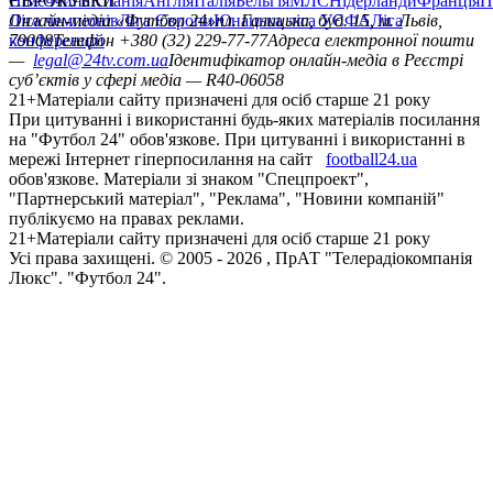
Німеччина
ЄВРОКУБКИ
Іспанія
Англія
Італія
Бельгія
МЛС
Нідерланди
Франція
П
Ліга чемпіонів
Онлайн-медіа «Футбол 24»
Ліга Європи
Юнацька ліга УЄФА
пл. Галицька, буд. 15, м. Львів,
Ліга
конференцій
79008
Телефон +380 (32) 229-77-77
Адреса електронної пошти
—
legal@24tv.com.ua
Ідентифікатор онлайн-медіа в Реєстрі
суб’єктів у сфері медіа — R40-06058
21+
Матеріали сайту призначені для осіб старше 21 року
При цитуванні і використанні будь-яких матеріалів посилання
на "Футбол 24" обов'язкове. При цитуванні і використанні в
мережі Інтернет гіперпосилання на сайт
football24.ua
обов'язкове. Матеріали зі знаком "Спецпроект",
"Партнерський матеріал", "Реклама", "Новини компаній"
публікуємо на правах реклами.
21+
Матеріали сайту призначені для осіб старше 21 року
Усi права захищенi. © 2005 -
2026
, ПрАТ "Телерадіокомпанія
Люкс". "Футбол 24".