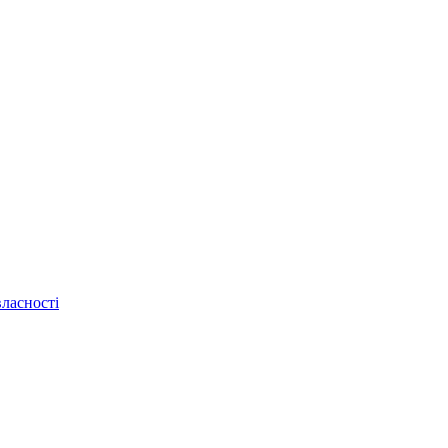
ласності