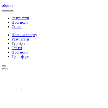
+
1
обране
Результати
Прогнози
Спорт
Новини спорту
Результати
Турніри
Статті
Прогнози
Трансфери
топ