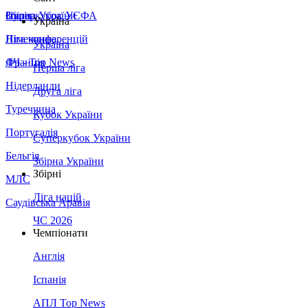
Збірна України
Італія
Суперкубок УЄФА
Україна
Німеччина
Ліга конференцій
Україна
Франція
ЛЧ - Top News
Перша ліга
Нідерланди
Друга ліга
Туреччина
Кубок України
Португалія
Суперкубок України
Бельгія
Збірна України
Збірні
МЛС
Ліга націй
Саудівська Аравія
ЧС 2026
Чемпіонати
Англія
Іспанія
АПЛ Top News