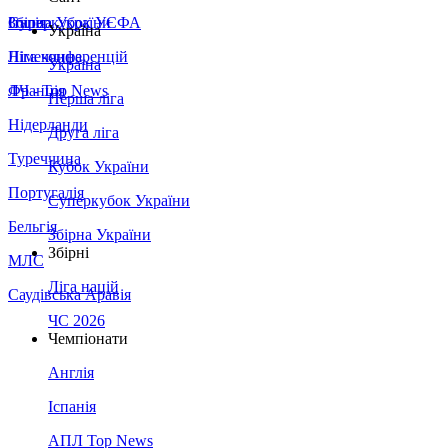
Збірна України
Італія
Суперкубок УЄФА
Україна
Німеччина
Ліга конференцій
Україна
Франція
ЛЧ - Top News
Перша ліга
Нідерланди
Друга ліга
Туреччина
Кубок України
Португалія
Суперкубок України
Бельгія
Збірна України
Збірні
МЛС
Ліга націй
Саудівська Аравія
ЧС 2026
Чемпіонати
Англія
Іспанія
АПЛ Top News