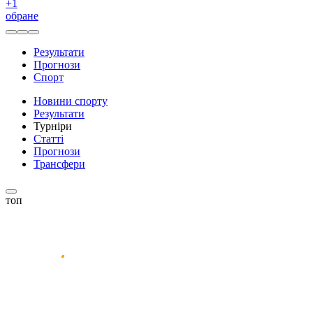
+
1
обране
Результати
Прогнози
Спорт
Новини спорту
Результати
Турніри
Статті
Прогнози
Трансфери
топ