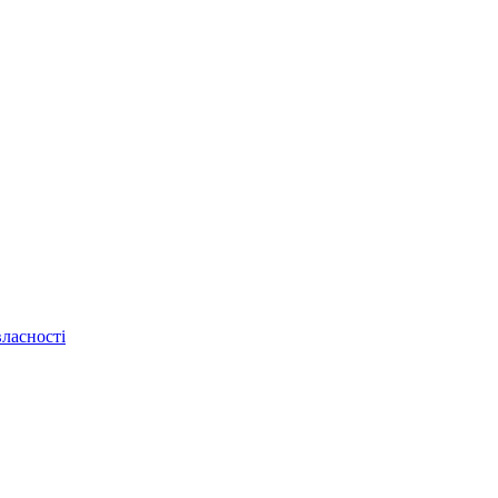
ласності