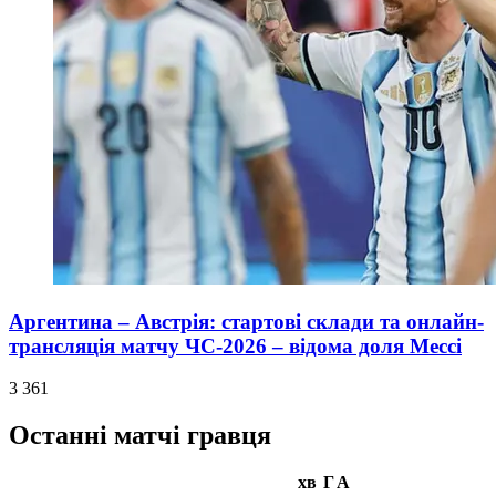
Аргентина – Австрія: стартові склади та онлайн-
трансляція матчу ЧС-2026 – відома доля Мессі
3 361
Останні матчі гравця
хв
Г
А