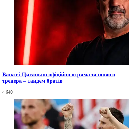
Ванат і Циганков офіційно отримали нового
тренера – тандем братів
4 640