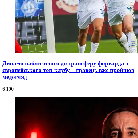
Динамо наблизилося до трансферу форварда з
європейського топ-клубу – гравець вже пройшов
медогляд
6 190