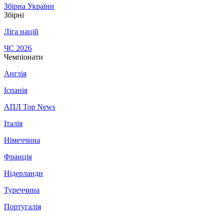
Збірна України
Збірні
Ліга націй
ЧС 2026
Чемпіонати
Англія
Іспанія
АПЛ Top News
Італія
Німеччина
Франція
Нідерланди
Туреччина
Португалія