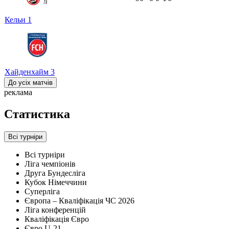
Кельн
1
Хайденхайм
3
До усіх матчів
реклама
Статистика
Всі турніри
Всі турніри
Ліга чемпіонів
Друга Бундесліга
Кубок Німеччини
Суперліга
Європа – Кваліфікація ЧС 2026
Ліга конференцій
Кваліфікація Євро
Євро U-21