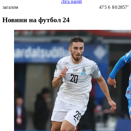
Ліга націй
загалом
47
5
6
8
0
2857ʼ
Новини на футбол 24