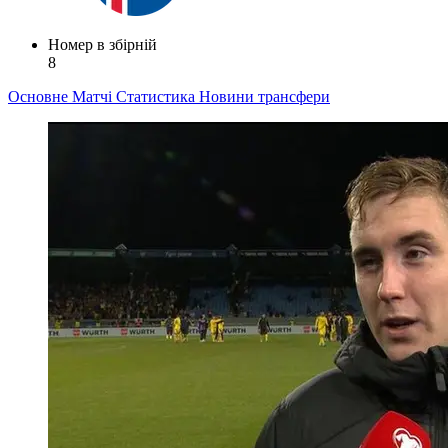
Номер в збірній
8
Основне
Матчі
Статистика
Новини
трансфери