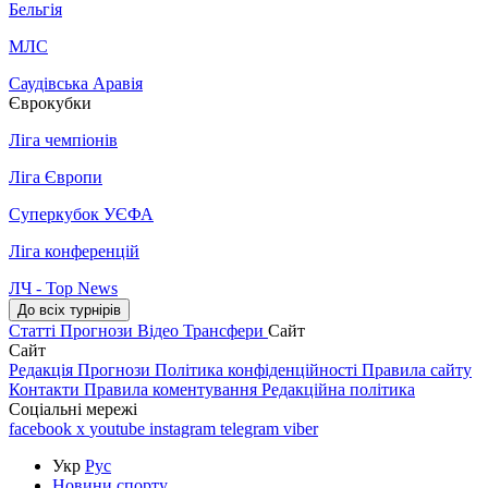
Бельгія
МЛС
Саудівська Аравія
Єврокубки
Ліга чемпіонів
Ліга Європи
Суперкубок УЄФА
Ліга конференцій
ЛЧ - Top News
До всіх турнірів
Статті
Прогнози
Відео
Трансфери
Сайт
Сайт
Редакція
Прогнози
Політика конфіденційності
Правила сайту
Контакти
Правила коментування
Редакційна політика
Соціальні мережі
facebook
x
youtube
instagram
telegram
viber
Укр
Рус
Новини спорту