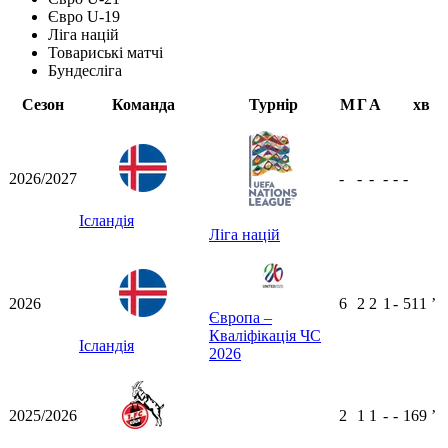
Євро U-19
Ліга націй
Товариські матчі
Бундесліга
Сезон
Команда
Турнір
М
Г
А
хв
2026/2027
-
-
-
-
-
-
Ісландія
Ліга націй
2026
6
2
2
1
-
511
ʼ
Європа –
Кваліфікація ЧС
Ісландія
2026
2025/2026
2
1
1
-
-
169
ʼ