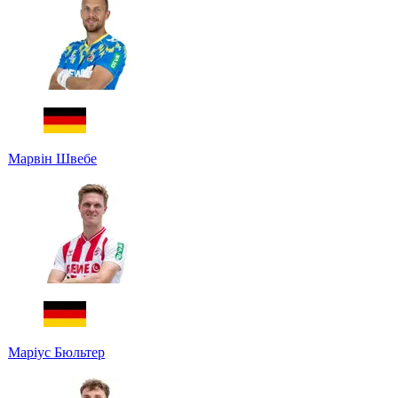
Марвін Швебе
Маріус Бюльтер