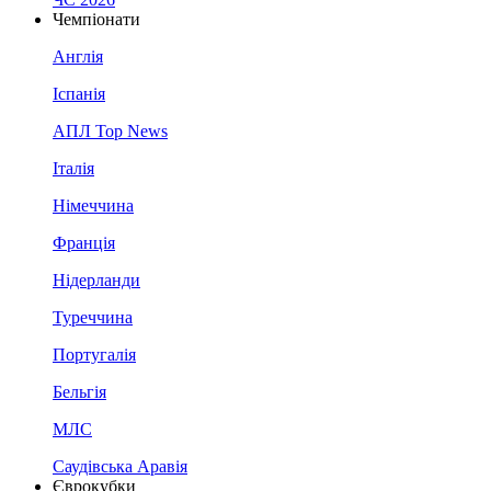
Чемпіонати
Англія
Іспанія
АПЛ Top News
Італія
Німеччина
Франція
Нідерланди
Туреччина
Португалія
Бельгія
МЛС
Саудівська Аравія
Єврокубки