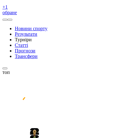
+
1
обране
Новини спорту
Результати
Турніри
Статті
Прогнози
Трансфери
топ