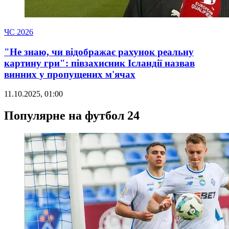
ЧС 2026
"Не знаю, чи відображає рахунок реальну
картину гри": півзахисник Ісландії назвав
винних у пропущених м'ячах
11.10.2025, 01:00
Популярне на футбол 24