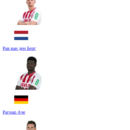
Рав ван ден Берг
Рагнар Аче