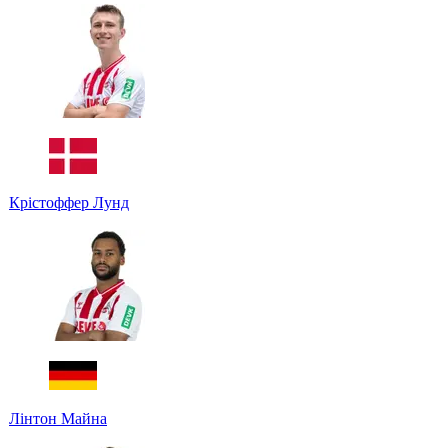
Крістоффер Лунд
Лінтон Майна