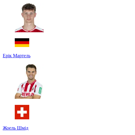
Ерік Мартель
Жоель Шмід