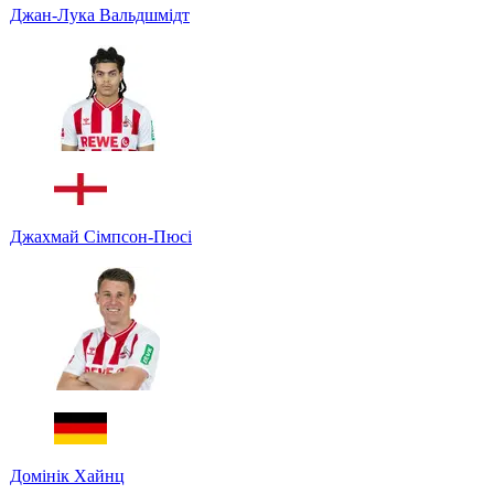
Джан-Лука Вальдшмідт
Джахмай Сімпсон-Пюсі
Домінік Хайнц