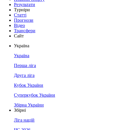
Результати
Турніри
Статті
Прогнози
Відео
Трансфери
Сайт
Україна
Україна
Перша ліга
Друга ліга
Кубок України
Суперкубок України
Збірна України
Збірні
Ліга націй
ЧС 2026