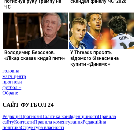
головна
матч-центр
прогнози
футбол +
Обране
САЙТ ФУТБОЛ 24
Редакція
Прогнози
Політика конфіденційності
Правила
сайту
Контакти
Правила коментування
Редакційна
політика
Структура власності