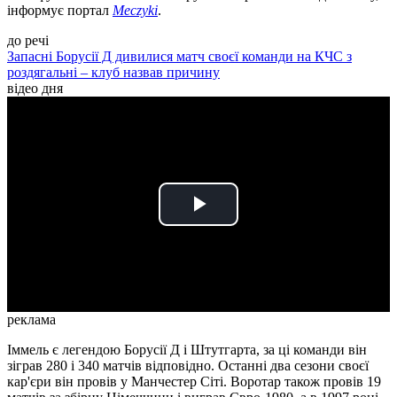
інформує портал
Meczyki
.
до речі
Запасні Борусії Д дивилися матч своєї команди на КЧС з
роздягальні – клуб назвав причину
відео дня
Play
Video
реклама
Іммель є легендою Борусії Д і Штутгарта, за ці команди він
зіграв 280 і 340 матчів відповідно. Останні два сезони своєї
кар'єри він провів у Манчестер Сіті. Воротар також провів 19