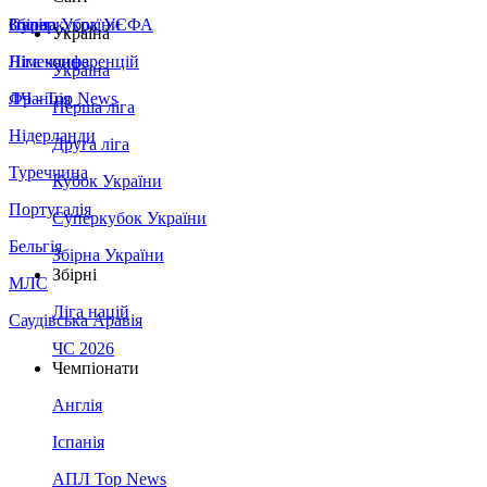
Збірна України
Італія
Суперкубок УЄФА
Україна
Німеччина
Ліга конференцій
Україна
Франція
ЛЧ - Top News
Перша ліга
Нідерланди
Друга ліга
Туреччина
Кубок України
Португалія
Суперкубок України
Бельгія
Збірна України
Збірні
МЛС
Ліга націй
Саудівська Аравія
ЧС 2026
Чемпіонати
Англія
Іспанія
АПЛ Top News