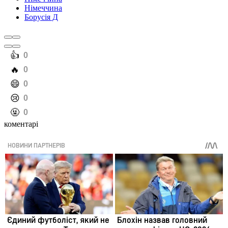
Німеччина
Борусія Д
️👍
0
️🔥
0
️😄
0
️😢
0
️🤬
0
коментарі