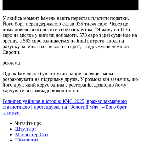
У якийсь момент Іммель навіть перестав платити податки.
Його борг перед державою склав 935 тисяч євро. Через це
йому довелося оголосити себе банкрутом. "Я живу на 1136
євро на місяць у вигляді допомоги. 573 євро з цієї суми йде на
оренду, а 563 євро залишається на інші витрати. Іноді на
рахунку залишається всього 2 євро", – підсумував чемпіон
Європи.
реклама
Однак Іммель не був кинутий напризволяще і може
розраховувати на підтримку друзів. У розмові він зазначив, що
його друг, який керує одним з ресторанів, дозволив йому
харчуватися в закладі безкоштовно.
Голкіпер увійшов в історію КЧС-2025, вражає захмарною
статистикою і претендував на "Золотий м'яч" – його брат
загинув
Читайте ще
:
Штутгарт
Манчестер Сіті
Німеччина