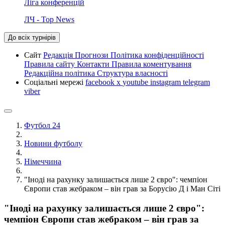
Ліга конференцій
ЛЧ - Top News
До всіх турнірів
Сайт
Редакція
Прогнози
Політика конфіденційності
Правила сайту
Контакти
Правила коментування
Редакційна політика
Структура власності
Соціальні мережі
facebook
x
youtube
instagram
telegram
viber
Футбол 24
Новини футболу
Німеччина
"Іноді на рахунку залишається лише 2 євро": чемпіон
Європи став жебраком – він грав за Борусію Д і Ман Сіті
"Іноді на рахунку залишається лише 2 євро":
чемпіон Європи став жебраком – він грав за