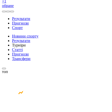
+
1
обране
Результати
Прогнози
Спорт
Новини спорту
Результати
Турніри
Статті
Прогнози
Трансфери
топ