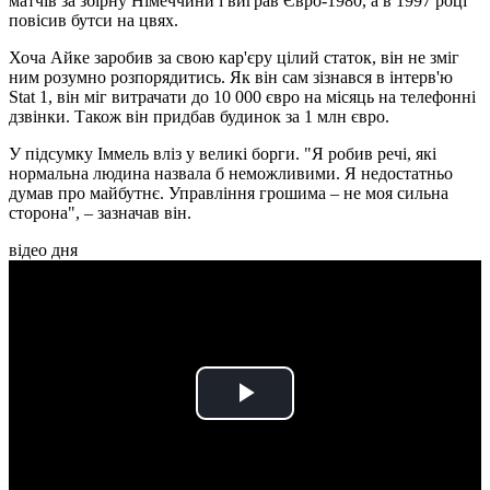
матчів за збірну Німеччини і виграв Євро-1980, а в 1997 році
повісив бутси на цвях.
Хоча Айке заробив за свою кар'єру цілий статок, він не зміг
ним розумно розпорядитись. Як він сам зізнався в інтерв'ю
Stat 1, він міг витрачати до 10 000 євро на місяць на телефонні
дзвінки. Також він придбав будинок за 1 млн євро.
У підсумку Іммель вліз у великі борги. "Я робив речі, які
нормальна людина назвала б неможливими. Я недостатньо
думав про майбутнє. Управління грошима – не моя сильна
сторона", – зазначав він.
відео дня
Play
Video