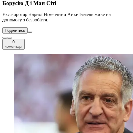
Борусію Д і Ман Сіті
Екс-воротар збірної Німеччини Айке Іммель живе на
допомогу з безробіття.
Поділитись
0
коментарі