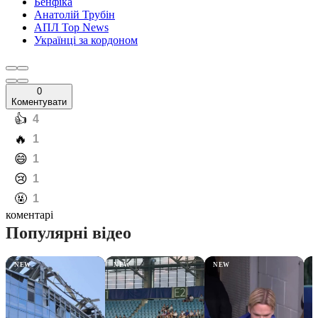
Бенфіка
Анатолій Трубін
АПЛ Top News
Українці за кордоном
0
Коментувати
️👍
4
️🔥
1
️😄
1
️😢
1
️🤬
1
коментарі