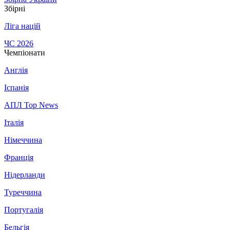
Збірні
Ліга націй
ЧС 2026
Чемпіонати
Англія
Іспанія
АПЛ Top News
Італія
Німеччина
Франція
Нідерланди
Туреччина
Португалія
Бельгія