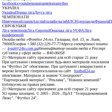
facebook
x
youtube
instagram
telegram
viber
УКРАЇНА
Україна
Перша ліга
Друга ліга
ЧЕМПІОНАТИ
Німеччина
Іспанія
Англія
Італія
Бельгія
МЛС
Нідерланди
Франція
П
ЄВРОКУБКИ
Ліга чемпіонів
Ліга Європи
Юнацька ліга УЄФА
Ліга
конференцій
Онлайн-медіа «Футбол 24»
пл. Галицька, буд. 15, м. Львів,
79008
Телефон +380 (32) 229-77-77
Адреса електронної пошти
—
legal@24tv.com.ua
Ідентифікатор онлайн-медіа в Реєстрі
суб’єктів у сфері медіа — R40-06058
21+
Матеріали сайту призначені для осіб старше 21 року
При цитуванні і використанні будь-яких матеріалів посилання
на "Футбол 24" обов'язкове. При цитуванні і використанні в
мережі Інтернет гіперпосилання на сайт
football24.ua
обов'язкове. Матеріали зі знаком "Спецпроект",
"Партнерський матеріал", "Реклама", "Новини компаній"
публікуємо на правах реклами.
21+
Матеріали сайту призначені для осіб старше 21 року
Усi права захищенi. © 2005 -
2026
, ПрАТ "Телерадіокомпанія
Люкс". "Футбол 24".