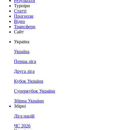
Результати
Турніри
Статті
Прогнози
Відео
Трансфери
Сайт
Україна
Україна
Перша ліга
Друга ліга
Кубок України
Суперкубок України
Збірна України
Збірні
Ліга націй
ЧС 2026