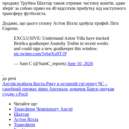
продажу Трубіна Шахтар також отримає частину коштів, адже
зберіг за собою право на 40 відсотків прибутку від наступного
трансферу футболіста.
Додамо, що цього сезону Астон Вілла здобула трофей Ліги
Європи.
EXCLUSIVE: Understand Aston Villa have tracked
Benfica goalkeeper Anatoliy Trubin in recent weeks
and could sign a new goalkeeper this window.
pic.twitter.com/5vhgXu9T1P
— Sam C (@SamC_reports)
June 10, 2026
до речі
Англія розбила Коста-Рику в останній грі перед ЧС –
ганебний промах зірки Арсенала, новачок Барси ошукав
суддю з Росії
Читайте ще
:
Трансфери Чемпіонату Англії
Шахтар
Астон Вілла
Трансфери