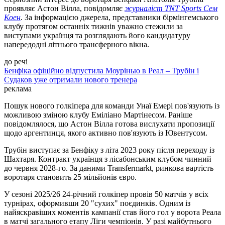
проявляє Астон Вілла, повідомляє
журналіст TNT Sports Сем
Коен
. За інформацією джерела, представники бірмінгемського
клубу протягом останніх тижнів уважно стежили за
виступами українця та розглядають його кандидатуру
напередодні літнього трансферного вікна.
до речі
Бенфіка офіційно відпустила Моурінью в Реал – Трубін і
Судаков уже отримали нового тренера
реклама
Пошук нового голкіпера для команди Унаї Емері пов'язують із
можливою зміною клубу Еміліано Мартінесом. Раніше
повідомлялося, що Астон Вілла готова вислухати пропозиції
щодо аргентинця, якого активно пов'язують із Ювентусом.
Трубін виступає за Бенфіку з літа 2023 року після переходу із
Шахтаря. Контракт українця з лісабонським клубом чинний
до червня 2028-го. За даними Transfermarkt, ринкова вартість
воротаря становить 25 мільйонів євро.
У сезоні 2025/26 24-річний голкіпер провів 50 матчів у всіх
турнірах, оформивши 20 "сухих" поєдинків. Одним із
найяскравіших моментів кампанії став його гол у ворота Реала
в матчі загального етапу Ліги чемпіонів. У разі майбутнього