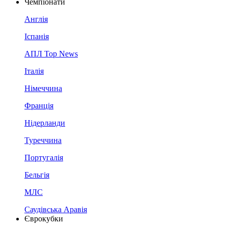
Чемпіонати
Англія
Іспанія
АПЛ Top News
Італія
Німеччина
Франція
Нідерланди
Туреччина
Португалія
Бельгія
МЛС
Саудівська Аравія
Єврокубки