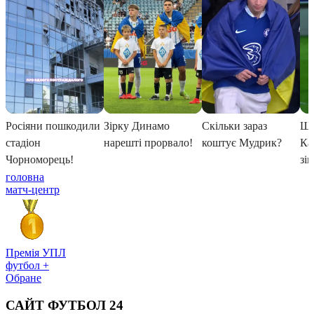
головна
матч-центр
Премія УПЛ
футбол +
Обране
САЙТ ФУТБОЛ 24