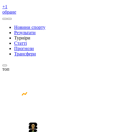
+
1
обране
Новини спорту
Результати
Турніри
Статті
Прогнози
Трансфери
топ