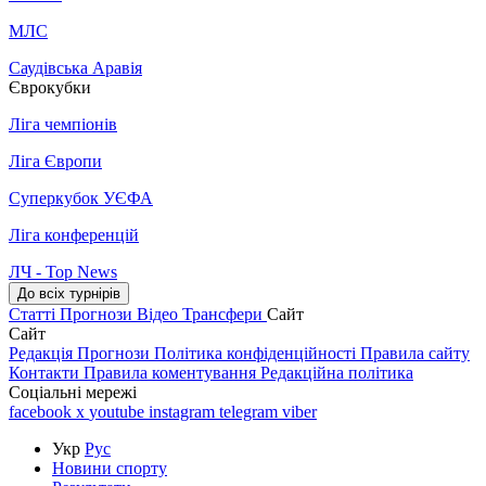
МЛС
Саудівська Аравія
Єврокубки
Ліга чемпіонів
Ліга Європи
Суперкубок УЄФА
Ліга конференцій
ЛЧ - Top News
До всіх турнірів
Статті
Прогнози
Відео
Трансфери
Сайт
Сайт
Редакція
Прогнози
Політика конфіденційності
Правила сайту
Контакти
Правила коментування
Редакційна політика
Соціальні мережі
facebook
x
youtube
instagram
telegram
viber
Укр
Рус
Новини спорту