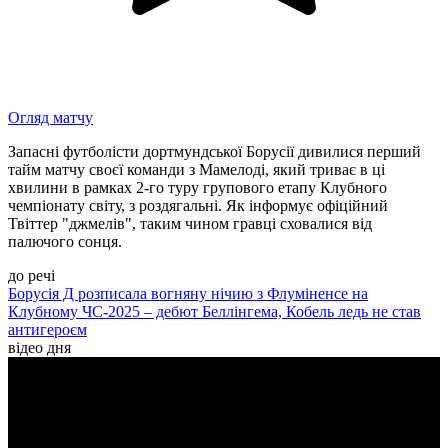
Огляд матчу
Запасні футболісти дортмундської Борусії дивилися перший
тайм матчу своєї команди з Мамелоді, який триває в ці
хвилини в рамках 2-го туру групового етапу Клубного
чемпіонату світу, з роздягальні. Як інформує офіційний
Твіттер "джмелів", таким чином гравці сховалися від
палючого сонця.
до речі
Борусія Д розписала вогняну нічию з Флуміненсе на
Клубному ЧС-2025 – дебют Беллінгема, Кобель ледь не став
антигероєм
відео дня