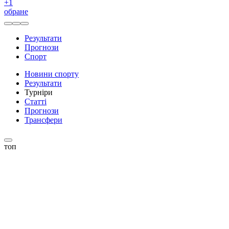
+
1
обране
Результати
Прогнози
Спорт
Новини спорту
Результати
Турніри
Статті
Прогнози
Трансфери
топ