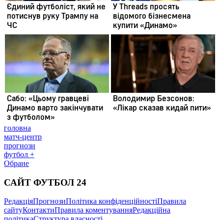
головна
матч-центр
прогнози
футбол +
Обране
САЙТ ФУТБОЛ 24
Редакція
Прогнози
Політика конфіденційності
Правила
сайту
Контакти
Правила коментування
Редакційна
політика
Структура власності