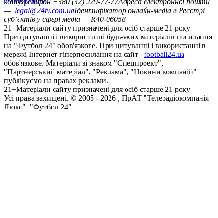
конференцій
79008
Телефон +380 (32) 229-77-77
Адреса електронної пошти
—
legal@24tv.com.ua
Ідентифікатор онлайн-медіа в Реєстрі
суб’єктів у сфері медіа — R40-06058
21+
Матеріали сайту призначені для осіб старше 21 року
При цитуванні і використанні будь-яких матеріалів посилання
на "Футбол 24" обов'язкове. При цитуванні і використанні в
мережі Інтернет гіперпосилання на сайт
football24.ua
обов'язкове. Матеріали зі знаком "Спецпроект",
"Партнерський матеріал", "Реклама", "Новини компаній"
публікуємо на правах реклами.
21+
Матеріали сайту призначені для осіб старше 21 року
Усi права захищенi. © 2005 -
2026
, ПрАТ "Телерадіокомпанія
Люкс". "Футбол 24".