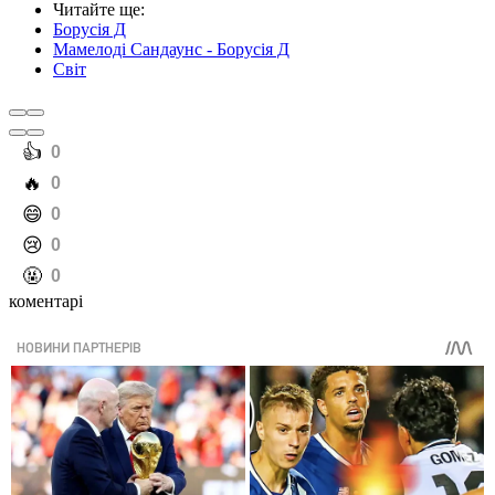
Читайте ще
:
Борусія Д
Мамелоді Сандаунс - Борусія Д
Світ
️👍
0
️🔥
0
️😄
0
️😢
0
️🤬
0
коментарі