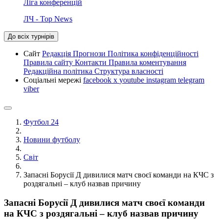
Ліга конференцій
ЛЧ - Top News
До всіх турнірів
Сайт
Редакція
Прогнози
Політика конфіденційності
Правила сайту
Контакти
Правила коментування
Редакційна політика
Структура власності
Соціальні мережі
facebook
x
youtube
instagram
telegram
viber
Футбол 24
Новини футболу
Світ
Запасні Борусії Д дивилися матч своєї команди на КЧС з
роздягальні – клуб назвав причину
Запасні Борусії Д дивилися матч своєї команди
на КЧС з роздягальні – клуб назвав причину