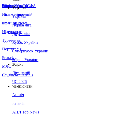
Збірна України
Італія
Суперкубок УЄФА
Україна
Німеччина
Ліга конференцій
Україна
Франція
ЛЧ - Top News
Перша ліга
Нідерланди
Друга ліга
Туреччина
Кубок України
Португалія
Суперкубок України
Бельгія
Збірна України
Збірні
МЛС
Ліга націй
Саудівська Аравія
ЧС 2026
Чемпіонати
Англія
Іспанія
АПЛ Top News