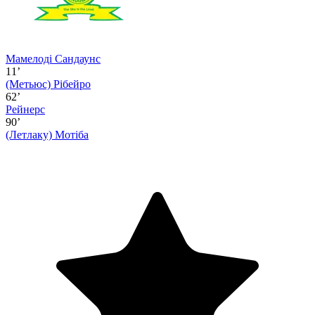
Мамелоді Сандаунс
11’
(Метьюс)
Рібейро
62’
Рейнерс
90’
(Летлаку)
Мотіба