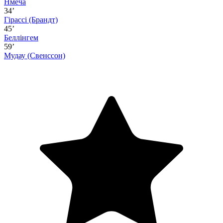
Нмеча
34’
Гірассі
(Брандт)
45’
Беллінгем
59’
Мудау
(Свенссон)