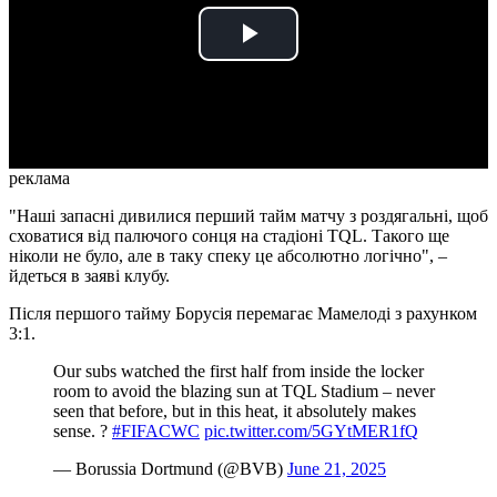
Play
Video
реклама
"Наші запасні дивилися перший тайм матчу з роздягальні, щоб
сховатися від палючого сонця на стадіоні TQL. Такого ще
ніколи не було, але в таку спеку це абсолютно логічно", –
йдеться в заяві клубу.
Після першого тайму Борусія перемагає Мамелоді з рахунком
3:1.
Our subs watched the first half from inside the locker
room to avoid the blazing sun at TQL Stadium – never
seen that before, but in this heat, it absolutely makes
sense. ?
#FIFACWC
pic.twitter.com/5GYtMER1fQ
— Borussia Dortmund (@BVB)
June 21, 2025