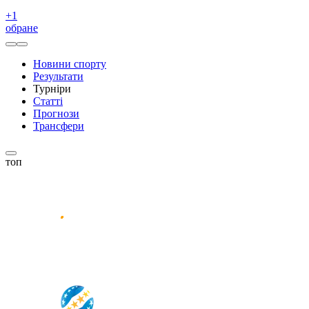
+
1
обране
Новини спорту
Результати
Турніри
Статті
Прогнози
Трансфери
топ