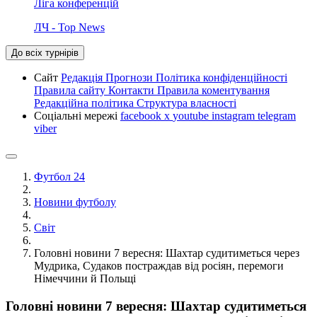
Ліга конференцій
ЛЧ - Top News
До всіх турнірів
Сайт
Редакція
Прогнози
Політика конфіденційності
Правила сайту
Контакти
Правила коментування
Редакційна політика
Структура власності
Соціальні мережі
facebook
x
youtube
instagram
telegram
viber
Футбол 24
Новини футболу
Світ
Головні новини 7 вересня: Шахтар судитиметься через
Мудрика, Судаков постраждав від росіян, перемоги
Німеччини й Польщі
Головні новини 7 вересня: Шахтар судитиметься