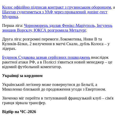
Колос офіційно підписав контракт з грузинським оборонцем
, а
Шахтар судитиметься з УАФ через провалений допінг-тест
Мудрика
.
Перша ліга:
Чорноморець здолав Фенікс-Маріуполь, Інгулець
знищив Ворсклу, ЮКСА розгромила Металург
.
Друга ліга: розгромні перемоги Локомотива, Ниви В та
Куликів-Білки, 2 вилучення в матчі Скали, дубль Колоса – у
лідерах.
Будинок Судакова зазнав серйозних пошкоджень
внаслідок
ракетної атаки РФ, а в Поліссі з'явиться новий менеджер – це
відомий футбольний коментатор.
Українці за кордоном
Український легіонер може повернутися до Бельгії, а
Миколенко близький до продовження угоди з Евертоном.
Зінченко міг перейти в титулований французький клуб – сім'я
гравця зірвала трансфер.
Відбір на ЧС-2026