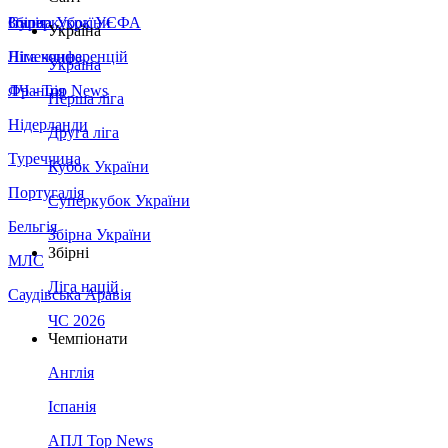
Збірна України
Італія
Суперкубок УЄФА
Україна
Німеччина
Ліга конференцій
Україна
Франція
ЛЧ - Top News
Перша ліга
Нідерланди
Друга ліга
Туреччина
Кубок України
Португалія
Суперкубок України
Бельгія
Збірна України
Збірні
МЛС
Ліга націй
Саудівська Аравія
ЧС 2026
Чемпіонати
Англія
Іспанія
АПЛ Top News