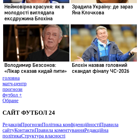
головна
матч-центр
прогнози
футбол +
Обране
САЙТ ФУТБОЛ 24
Редакція
Прогнози
Політика конфіденційності
Правила
сайту
Контакти
Правила коментування
Редакційна
політика
Структура власності