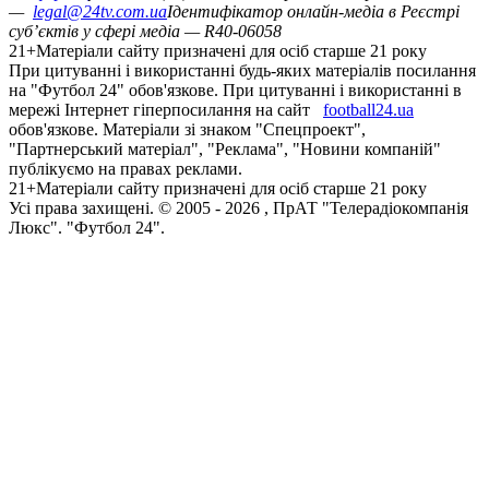
—
legal@24tv.com.ua
Ідентифікатор онлайн-медіа в Реєстрі
суб’єктів у сфері медіа — R40-06058
21+
Матеріали сайту призначені для осіб старше 21 року
При цитуванні і використанні будь-яких матеріалів посилання
на "Футбол 24" обов'язкове. При цитуванні і використанні в
мережі Інтернет гіперпосилання на сайт
football24.ua
обов'язкове. Матеріали зі знаком "Спецпроект",
"Партнерський матеріал", "Реклама", "Новини компаній"
публікуємо на правах реклами.
21+
Матеріали сайту призначені для осіб старше 21 року
Усi права захищенi. © 2005 -
2026
, ПрАТ "Телерадіокомпанія
Люкс". "Футбол 24".