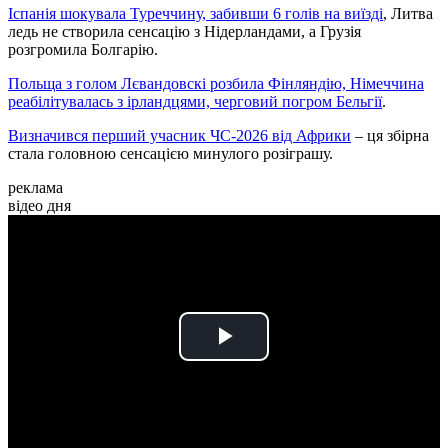
Іспанія шокувала Туреччину, забивши 6 голів на виїзді
, Литва
ледь не створила сенсацію з Нідерландами, а Грузія
розгромила Болгарію.
Польща з голом Лєвандовскі розбила Фінляндію, Німеччина
реабілітувалась з ірландцями, черговий погром Бельгії
.
Визначився перший учасник ЧС-2026 від Африки
– ця збірна
стала головною сенсацією минулого розіграшу.
реклама
відео дня
Play
Video