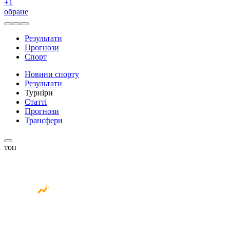
+
1
обране
Результати
Прогнози
Спорт
Новини спорту
Результати
Турніри
Статті
Прогнози
Трансфери
топ