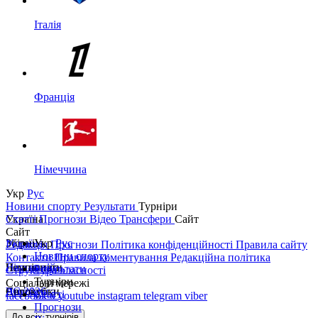
Італія
Франція
Німеччина
Укр
Рус
Новини спорту
Результати
Турніри
Україна
Статті
Прогнози
Відео
Трансфери
Сайт
Сайт
Україна
Збірні
Укр
Рус
Редакція
Прогнози
Політика конфіденційності
Правила сайту
Новини спорту
Контакти
Правила коментування
Редакційна політика
Перша ліга
Ліга націй
Чемпіонати
Результати
Структура власності
Турніри
Соціальні мережі
Друга ліга
ЧС 2026
Англія
Єврокубки
Статті
facebook
x
youtube
instagram
telegram
viber
Прогнози
Кубок України
Іспанія
Ліга чемпіонів
До всіх турнірів