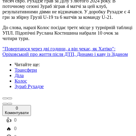
тисяч євро. Рухадзе грав за Ділу з лютого 2024 року. В
поточному сезоні Зураб зіграв 4 матчі за цей клуб,
результативними діями не відзначався. У доробку Рухадзе є 4
гри за збірну Грузії U-19 та 6 матчів за команду U-21.
До слова, наразі Колос посідає третє місце у турнірній таблиці
УПЛ. Підопічні Руслана Костишина набрали 10 очок за
чотири тури.
"Повертаюся через дві години, а він чекає, як Хатіко":
Оріховський про життя після ДТП, Динамо і каву із Зіданом
Читайте ще
:
Трансфери
Діла
Колос
Зураб Рухадзе
0
Коментувати
️👍
0
️🔥
0