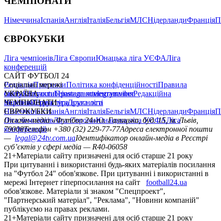
ЧЕМПІОНАТИ
Німеччина
Іспанія
Англія
Італія
Бельгія
МЛС
Нідерланди
Франція
П
ЄВРОКУБКИ
Ліга чемпіонів
Ліга Європи
Юнацька ліга УЄФА
Ліга
конференцій
САЙТ ФУТБОЛ 24
Редакція
Соціальні мережі
Прогнози
Політика конфіденційності
Правила
сайту
facebook
УКРАЇНА
Контакти
x
youtube
Правила коментування
instagram
telegram
viber
Редакційна
політика
Україна
ЧЕМПІОНАТИ
Перша ліга
Структура власності
Друга ліга
Німеччина
ЄВРОКУБКИ
Іспанія
Англія
Італія
Бельгія
МЛС
Нідерланди
Франція
П
Ліга чемпіонів
Онлайн-медіа «Футбол 24»
Ліга Європи
Юнацька ліга УЄФА
пл. Галицька, буд. 15, м. Львів,
Ліга
конференцій
79008
Телефон +380 (32) 229-77-77
Адреса електронної пошти
—
legal@24tv.com.ua
Ідентифікатор онлайн-медіа в Реєстрі
суб’єктів у сфері медіа — R40-06058
21+
Матеріали сайту призначені для осіб старше 21 року
При цитуванні і використанні будь-яких матеріалів посилання
на "Футбол 24" обов'язкове. При цитуванні і використанні в
мережі Інтернет гіперпосилання на сайт
football24.ua
обов'язкове. Матеріали зі знаком "Спецпроект",
"Партнерський матеріал", "Реклама", "Новини компаній"
публікуємо на правах реклами.
21+
Матеріали сайту призначені для осіб старше 21 року