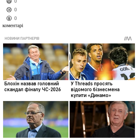
️😄
0
️😢
0
️🤬
0
коментарі