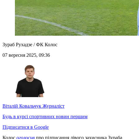
Зураб Рухадзе / ФК Колос
07 вересня 2025, 09:36
Віталій Ковальчук
Журналіст
Будь в курсі спортивних новин першим
Підписатися в Google
Колос
оголосив
про підписання лівого захисника Зураба