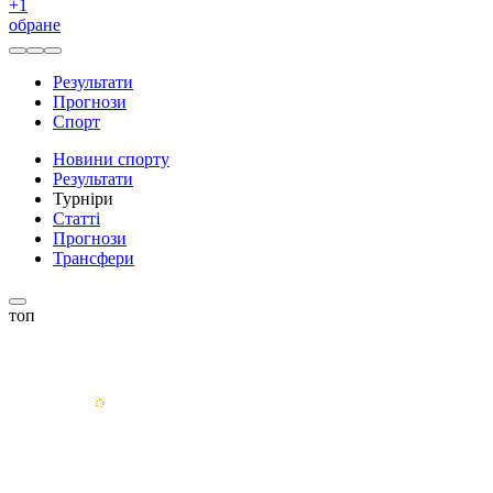
+
1
обране
Результати
Прогнози
Спорт
Новини спорту
Результати
Турніри
Статті
Прогнози
Трансфери
топ