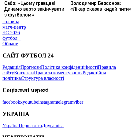
головна
матч-центр
ЧС 2026
футбол +
Обране
САЙТ ФУТБОЛ 24
Редакція
Прогнози
Політика конфіденційності
Правила
сайту
Контакти
Правила коментування
Редакційна
політика
Структура власності
Соціальні мережі
facebook
x
youtube
instagram
telegram
viber
УКРАЇНА
Україна
Перша ліга
Друга ліга