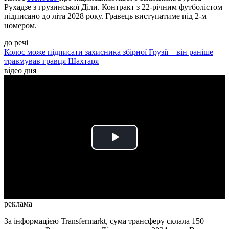
Рухадзе з грузинської Діли. Контракт з 22-річним футболістом
підписано до літа 2028 року. Гравець виступатиме під 2-м
номером.
до речі
Колос може підписати захисника збірної Грузії – він раніше
травмував гравця Шахтаря
відео дня
Play
Video
реклама
За інформацією Transfermarkt, сума трансферу склала 150