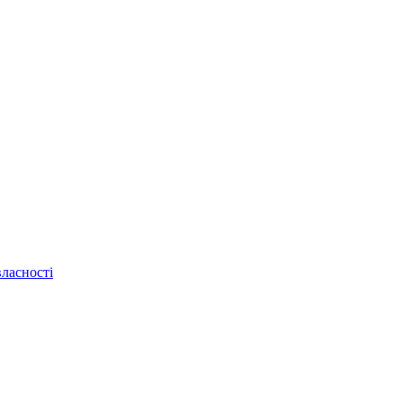
ласності