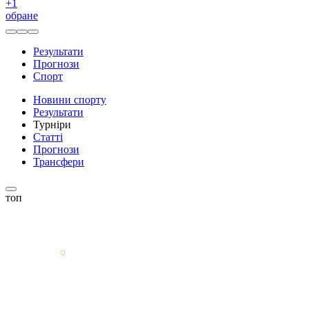
+
1
обране
Результати
Прогнози
Спорт
Новини спорту
Результати
Турніри
Статті
Прогнози
Трансфери
топ