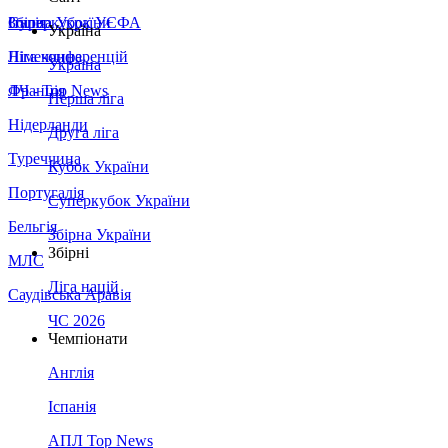
Збірна України
Італія
Суперкубок УЄФА
Україна
Німеччина
Ліга конференцій
Україна
Франція
ЛЧ - Top News
Перша ліга
Нідерланди
Друга ліга
Туреччина
Кубок України
Португалія
Суперкубок України
Бельгія
Збірна України
Збірні
МЛС
Ліга націй
Саудівська Аравія
ЧС 2026
Чемпіонати
Англія
Іспанія
АПЛ Top News