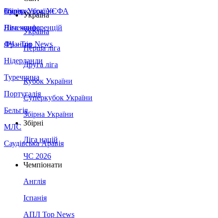
Збірна України
Італія
Суперкубок УЄФА
Україна
Німеччина
Ліга конференцій
Україна
Франція
ЛЧ - Top News
Перша ліга
Нідерланди
Друга ліга
Туреччина
Кубок України
Португалія
Суперкубок України
Бельгія
Збірна України
Збірні
МЛС
Ліга націй
Саудівська Аравія
ЧС 2026
Чемпіонати
Англія
Іспанія
АПЛ Top News