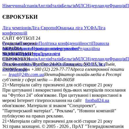
Німеччина
Іспанія
Англія
Італія
Бельгія
МЛС
Нідерланди
Франція
П
ЄВРОКУБКИ
Ліга чемпіонів
Ліга Європи
Юнацька ліга УЄФА
Ліга
конференцій
САЙТ ФУТБОЛ 24
Редакція
Соціальні мережі
Прогнози
Політика конфіденційності
Правила
сайту
facebook
УКРАЇНА
Контакти
x
youtube
Правила коментування
instagram
telegram
viber
Редакційна
політика
Україна
ЧЕМПІОНАТИ
Перша ліга
Структура власності
Друга ліга
Німеччина
ЄВРОКУБКИ
Іспанія
Англія
Італія
Бельгія
МЛС
Нідерланди
Франція
П
Ліга чемпіонів
Онлайн-медіа «Футбол 24»
Ліга Європи
Юнацька ліга УЄФА
пл. Галицька, буд. 15, м. Львів,
Ліга
конференцій
79008
Телефон +380 (32) 229-77-77
Адреса електронної пошти
—
legal@24tv.com.ua
Ідентифікатор онлайн-медіа в Реєстрі
суб’єктів у сфері медіа — R40-06058
21+
Матеріали сайту призначені для осіб старше 21 року
При цитуванні і використанні будь-яких матеріалів посилання
на "Футбол 24" обов'язкове. При цитуванні і використанні в
мережі Інтернет гіперпосилання на сайт
football24.ua
обов'язкове. Матеріали зі знаком "Спецпроект",
"Партнерський матеріал", "Реклама", "Новини компаній"
публікуємо на правах реклами.
21+
Матеріали сайту призначені для осіб старше 21 року
Усi права захищенi. © 2005 -
2026
, ПрАТ "Телерадіокомпанія