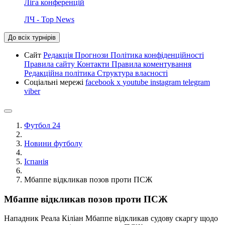
Ліга конференцій
ЛЧ - Top News
До всіх турнірів
Сайт
Редакція
Прогнози
Політика конфіденційності
Правила сайту
Контакти
Правила коментування
Редакційна політика
Структура власності
Соціальні мережі
facebook
x
youtube
instagram
telegram
viber
Футбол 24
Новини футболу
Іспанія
Мбаппе відкликав позов проти ПСЖ
Мбаппе відкликав позов проти ПСЖ
Нападник Реала Кіліан Мбаппе відкликав судову скаргу щодо