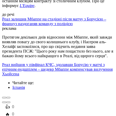
останнім місяцям контракту зі столичним клубом. Про це
інформує
L'Equipe
.
до речі
Реал залишив Мбаппе на стадіоні після матчу з Борусією –
француз наздоганяв команду з поліцією
реклама
Протягом декількох днів відносини між Мбаппе, який завжди
виявляв повагу до свого колишнього клубу, і Насером аль-
Хелаїфі заспокоїлися, про що свідчить недавня заява
президента ПСЖ: "Цього року нам пощастило без нього, але я
бажаю йому всього найкращого в Реалі, від щирого серця".
Реал вийшов у півфінал КЧС, здолавши Борусію у матчі з
епічним ендшпілем – шедевр Мбаппе компенсував вилучення
Хьойсена
Читайте ще
:
Іспанія
️👍
0
️🔥
0