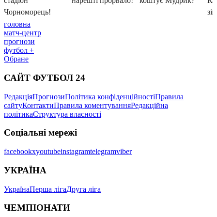
головна
матч-центр
прогнози
футбол +
Обране
САЙТ ФУТБОЛ 24
Редакція
Прогнози
Політика конфіденційності
Правила
сайту
Контакти
Правила коментування
Редакційна
політика
Структура власності
Соціальні мережі
facebook
x
youtube
instagram
telegram
viber
УКРАЇНА
Україна
Перша ліга
Друга ліга
ЧЕМПІОНАТИ