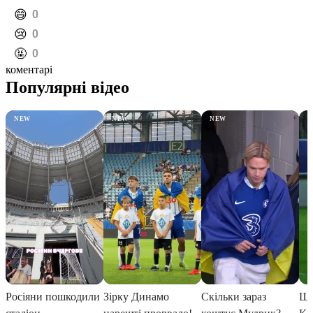
️😄
0
️😢
0
️🤬
0
коментарі