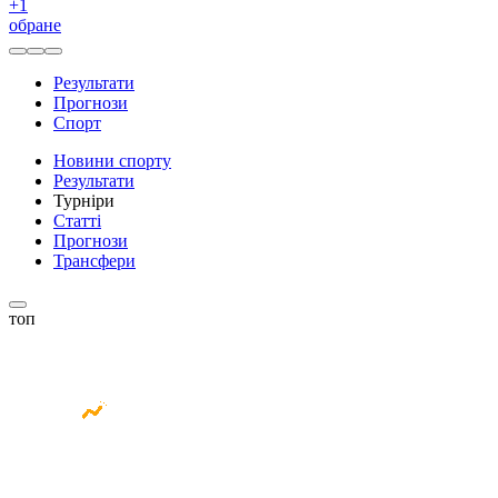
+
1
обране
Результати
Прогнози
Спорт
Новини спорту
Результати
Турніри
Статті
Прогнози
Трансфери
топ