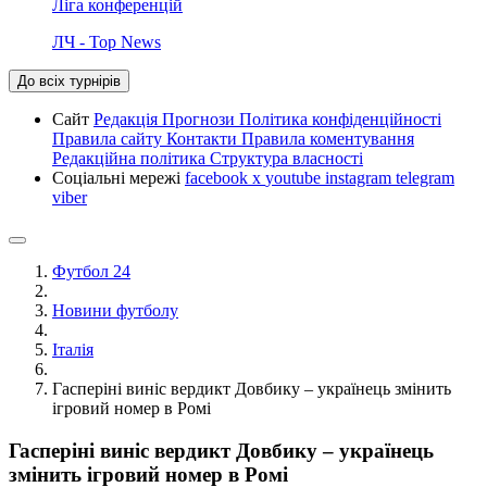
Ліга конференцій
ЛЧ - Top News
До всіх турнірів
Сайт
Редакція
Прогнози
Політика конфіденційності
Правила сайту
Контакти
Правила коментування
Редакційна політика
Структура власності
Соціальні мережі
facebook
x
youtube
instagram
telegram
viber
Футбол 24
Новини футболу
Італія
Гасперіні виніс вердикт Довбику – українець змінить
ігровий номер в Ромі
Гасперіні виніс вердикт Довбику – українець
змінить ігровий номер в Ромі