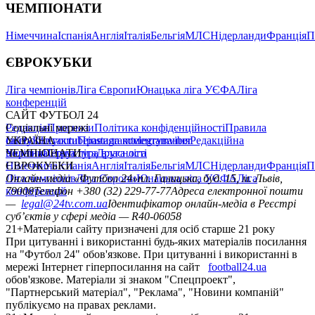
ЧЕМПІОНАТИ
Німеччина
Іспанія
Англія
Італія
Бельгія
МЛС
Нідерланди
Франція
П
ЄВРОКУБКИ
Ліга чемпіонів
Ліга Європи
Юнацька ліга УЄФА
Ліга
конференцій
САЙТ ФУТБОЛ 24
Редакція
Соціальні мережі
Прогнози
Політика конфіденційності
Правила
сайту
facebook
УКРАЇНА
Контакти
x
youtube
Правила коментування
instagram
telegram
viber
Редакційна
політика
Україна
ЧЕМПІОНАТИ
Перша ліга
Структура власності
Друга ліга
Німеччина
ЄВРОКУБКИ
Іспанія
Англія
Італія
Бельгія
МЛС
Нідерланди
Франція
П
Ліга чемпіонів
Онлайн-медіа «Футбол 24»
Ліга Європи
Юнацька ліга УЄФА
пл. Галицька, буд. 15, м. Львів,
Ліга
конференцій
79008
Телефон +380 (32) 229-77-77
Адреса електронної пошти
—
legal@24tv.com.ua
Ідентифікатор онлайн-медіа в Реєстрі
суб’єктів у сфері медіа — R40-06058
21+
Матеріали сайту призначені для осіб старше 21 року
При цитуванні і використанні будь-яких матеріалів посилання
на "Футбол 24" обов'язкове. При цитуванні і використанні в
мережі Інтернет гіперпосилання на сайт
football24.ua
обов'язкове. Матеріали зі знаком "Спецпроект",
"Партнерський матеріал", "Реклама", "Новини компаній"
публікуємо на правах реклами.