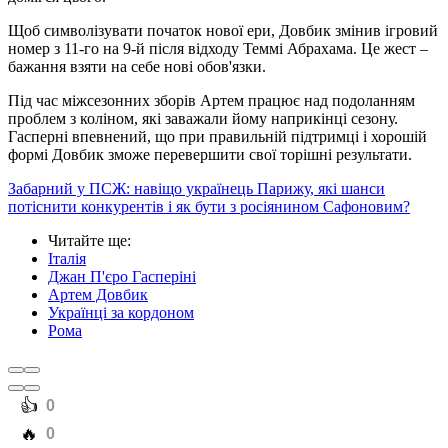
Щоб символізувати початок нової ери, Довбик змінив ігровий
номер з 11-го на 9-й після відходу Теммі Абрахама. Це жест –
бажання взяти на себе нові обов'язки.
Під час міжсезонних зборів Артем працює над подоланням
проблем з коліном, які заважали йому наприкінці сезону.
Гасперні впевнений, що при правильній підтримці і хорошій
формі Довбик зможе перевершити свої торішні результати.
Забарний у ПСЖ: навіщо українець Парижу, які шанси
потіснити конкурентів і як бути з росіянином Сафоновим?
Читайте ще
:
Італія
Джан П'єро Гасперіні
Артем Довбик
Українці за кордоном
Рома
️👍
0
️🔥
0