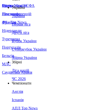
Збірна України
Італія
Суперкубок УЄФА
Україна
Німеччина
Ліга конференцій
Україна
Франція
ЛЧ - Top News
Перша ліга
Нідерланди
Друга ліга
Туреччина
Кубок України
Португалія
Суперкубок України
Бельгія
Збірна України
Збірні
МЛС
Ліга націй
Саудівська Аравія
ЧС 2026
Чемпіонати
Англія
Іспанія
АПЛ Top News