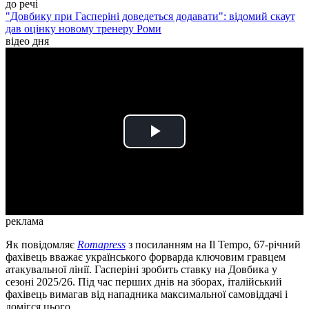
до речі
"Довбику при Гасперіні доведеться додавати": відомий скаут
дав оцінку новому тренеру Роми
відео дня
Play
Video
реклама
Як повідомляє
Romapress
з посиланням на Il Tempo, 67-річний
фахівець вважає українського форварда ключовим гравцем
атакувальної лінії. Гасперіні зробить ставку на Довбика у
сезоні 2025/26. Під час перших днів на зборах, італійський
фахівець вимагав від нападника максимальної самовіддачі і
домігся цього.