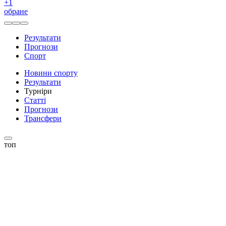
+
1
обране
Результати
Прогнози
Спорт
Новини спорту
Результати
Турніри
Статті
Прогнози
Трансфери
топ