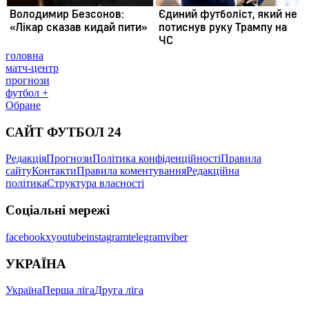
головна
матч-центр
прогнози
футбол +
Обране
САЙТ ФУТБОЛ 24
Редакція
Прогнози
Політика конфіденційності
Правила
сайту
Контакти
Правила коментування
Редакційна
політика
Структура власності
Соціальні мережі
facebook
x
youtube
instagram
telegram
viber
УКРАЇНА
Україна
Перша ліга
Друга ліга