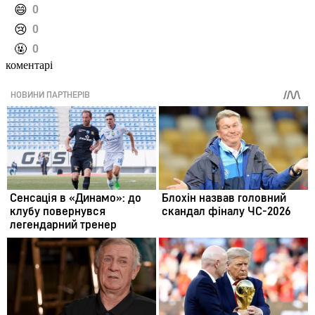
️😄
0
️😢
0
️🤬
0
коментарі