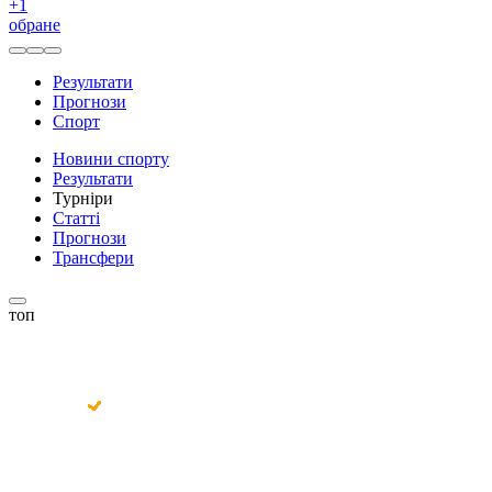
+
1
обране
Результати
Прогнози
Спорт
Новини спорту
Результати
Турніри
Статті
Прогнози
Трансфери
топ