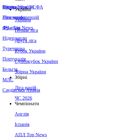
Збірна України
Італія
Суперкубок УЄФА
Україна
Німеччина
Ліга конференцій
Україна
Франція
ЛЧ - Top News
Перша ліга
Нідерланди
Друга ліга
Туреччина
Кубок України
Португалія
Суперкубок України
Бельгія
Збірна України
Збірні
МЛС
Ліга націй
Саудівська Аравія
ЧС 2026
Чемпіонати
Англія
Іспанія
АПЛ Top News