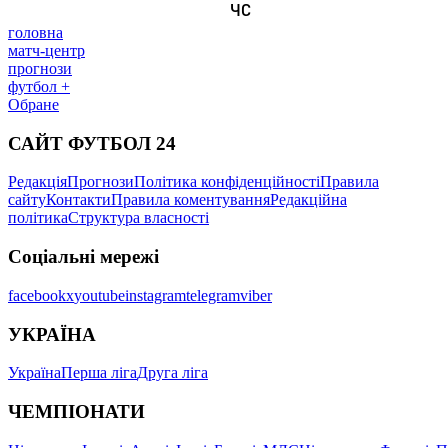
головна
матч-центр
прогнози
футбол +
Обране
САЙТ ФУТБОЛ 24
Редакція
Прогнози
Політика конфіденційності
Правила
сайту
Контакти
Правила коментування
Редакційна
політика
Структура власності
Соціальні мережі
facebook
x
youtube
instagram
telegram
viber
УКРАЇНА
Україна
Перша ліга
Друга ліга
ЧЕМПІОНАТИ