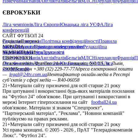
Німеччина
Іспанія
Англія
Італія
Бельгія
МЛС
Нідерланди
Франція
П
ЄВРОКУБКИ
Ліга чемпіонів
Ліга Європи
Юнацька ліга УЄФА
Ліга
конференцій
САЙТ ФУТБОЛ 24
Редакція
Соціальні мережі
Прогнози
Політика конфіденційності
Правила
сайту
facebook
УКРАЇНА
Контакти
x
youtube
Правила коментування
instagram
telegram
viber
Редакційна
політика
Україна
ЧЕМПІОНАТИ
Перша ліга
Структура власності
Друга ліга
Німеччина
ЄВРОКУБКИ
Іспанія
Англія
Італія
Бельгія
МЛС
Нідерланди
Франція
П
Ліга чемпіонів
Онлайн-медіа «Футбол 24»
Ліга Європи
Юнацька ліга УЄФА
пл. Галицька, буд. 15, м. Львів,
Ліга
конференцій
79008
Телефон +380 (32) 229-77-77
Адреса електронної пошти
—
legal@24tv.com.ua
Ідентифікатор онлайн-медіа в Реєстрі
суб’єктів у сфері медіа — R40-06058
21+
Матеріали сайту призначені для осіб старше 21 року
При цитуванні і використанні будь-яких матеріалів посилання
на "Футбол 24" обов'язкове. При цитуванні і використанні в
мережі Інтернет гіперпосилання на сайт
football24.ua
обов'язкове. Матеріали зі знаком "Спецпроект",
"Партнерський матеріал", "Реклама", "Новини компаній"
публікуємо на правах реклами.
21+
Матеріали сайту призначені для осіб старше 21 року
Усi права захищенi. © 2005 -
2026
, ПрАТ "Телерадіокомпанія
Люкс". "Футбол 24".