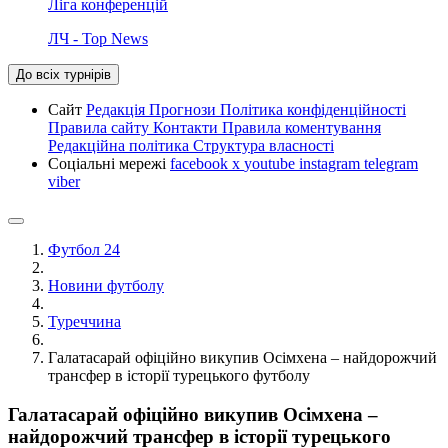
Ліга конференцій
ЛЧ - Top News
До всіх турнірів
Сайт
Редакція
Прогнози
Політика конфіденційності
Правила сайту
Контакти
Правила коментування
Редакційна політика
Структура власності
Соціальні мережі
facebook
x
youtube
instagram
telegram
viber
Футбол 24
Новини футболу
Туреччина
Галатасарай офіційно викупив Осімхена – найдорожчий
трансфер в історії турецького футболу
Галатасарай офіційно викупив Осімхена –
найдорожчий трансфер в історії турецького