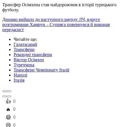
Трансфер Осімхена став найдорожчим в історії турецького
футболу.
Динамо вийшло до наступного раунду ЛЧ, вдруге
розгромивши Хамрун – Супряга повернувся й виконав
передасист
Читайте ще
:
Галатасарай
Трансфери
Рекордні трансфери
Віктор Осімхен
Туреччина
Трансфери Чемпіонату Італії
Наполі
Італія
️👍
0
️🔥
0
️😄
0
️😢
0