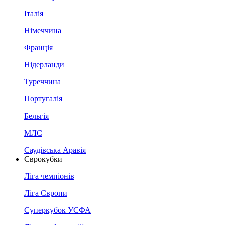
Італія
Німеччина
Франція
Нідерланди
Туреччина
Португалія
Бельгія
МЛС
Саудівська Аравія
Єврокубки
Ліга чемпіонів
Ліга Європи
Суперкубок УЄФА