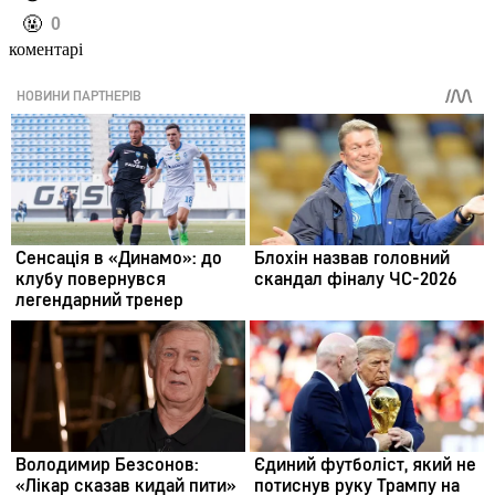
️🤬
0
коментарі