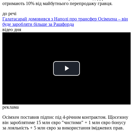
отримають 10% від майбутнього перепродажу гравця.
до речі
Галатасарай домовився з Наполі про трансфер Осімхена – він
буде заробляти більше за Рашфорда
відео дня
Play
Video
реклама
Осімхен поставив підпис під 4-річним контрактом. Щосезону
він зароблятиме 15 млн євро "чистими" + 1 млн євро бонусу
за лояльність + 5 млн євро за використання іміджевих прав.