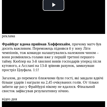
Play
Video
реклама
Фрайбург вдома приймав Хоффенхайм
, причому матч був
досить важливим. Переможець піднявся б у зону Ліги
чемпіонів, тож команди налаштувались належним чином –
вони розмінялись голами вже у першій третині першого
тайму. Кюблер на 3-й хвилині вивів господарів уперед після
кутового, а Асслані на 13-й зрівняв рахунок, замкнувши
простріл Цоуфала. 1:1!
Загалом, до перемоги ближчими були гості, які завдали вдвічі
більше ударів і награли на 2,45 очікуваних голів. От тільки
забити ще раз у Фрайбурзі нікому не вдалося. Фінальний
свисток зафіксував результативну нічию.
відео дня