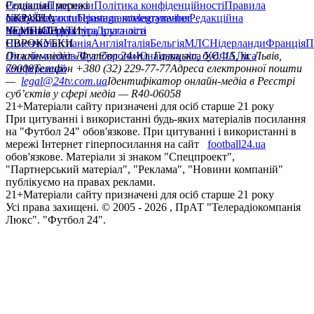
Редакція
Соціальні мережі
Прогнози
Політика конфіденційності
Правила
сайту
facebook
УКРАЇНА
Контакти
x
youtube
Правила коментування
instagram
telegram
viber
Редакційна
політика
Україна
ЧЕМПІОНАТИ
Перша ліга
Структура власності
Друга ліга
Німеччина
ЄВРОКУБКИ
Іспанія
Англія
Італія
Бельгія
МЛС
Нідерланди
Франція
П
Ліга чемпіонів
Онлайн-медіа «Футбол 24»
Ліга Європи
Юнацька ліга УЄФА
пл. Галицька, буд. 15, м. Львів,
Ліга
конференцій
79008
Телефон +380 (32) 229-77-77
Адреса електронної пошти
—
legal@24tv.com.ua
Ідентифікатор онлайн-медіа в Реєстрі
суб’єктів у сфері медіа — R40-06058
21+
Матеріали сайту призначені для осіб старше 21 року
При цитуванні і використанні будь-яких матеріалів посилання
на "Футбол 24" обов'язкове. При цитуванні і використанні в
мережі Інтернет гіперпосилання на сайт
football24.ua
обов'язкове. Матеріали зі знаком "Спецпроект",
"Партнерський матеріал", "Реклама", "Новини компаній"
публікуємо на правах реклами.
21+
Матеріали сайту призначені для осіб старше 21 року
Усi права захищенi. © 2005 -
2026
, ПрАТ "Телерадіокомпанія
Люкс". "Футбол 24".