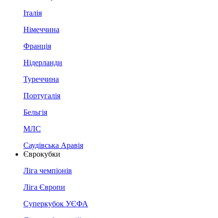
Італія
Німеччина
Франція
Нідерланди
Туреччина
Португалія
Бельгія
МЛС
Саудівська Аравія
Єврокубки
Ліга чемпіонів
Ліга Європи
Суперкубок УЄФА