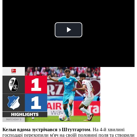
Play
Video
Кельн вдома зустрічався з Штутгартом
. На 4-й хвилині
господарі перехопили м'яч на своїй половині поля та створили