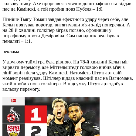
гольову атаку. Ахе прорвався з м'ячем до штрафного та віддав
пас на Камінскі, а той пробив повз Нубеля – 1:0.
Пізніше Тьягу Томаш завдав ефектного удару через себе, але
Кельн врятував воротар, витягнувши м'яч з-під поперечки. А
на 28-й хвилині голкіпер зіграв погано, сфоливши у
штрафному проти Деміровіча. Сам нападник реалізував
пенальті – 1:1.
реклама
У другому таймі гра була рівною. На 78-й хвилині Кельн міг
вирвати перемогу, але Міттельштедт головою вибив м'яч з
лінії воріт після удару Камінскі. Натомість Штутгарт свій
момент реалізував. Штіллер віддав класний пас на Вагномана,
який пробив повз голкіпера. В підсумку Штутгарт здобув
вольову перемогу.