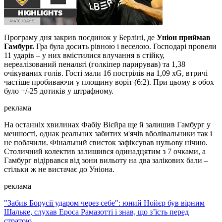
Програму дня закрив поєдинок у Берліні, де
Уніон приймав
Гамбург.
Гра була досить рівною і веселою. Господарі провели
11 ударів – у них вмістилися влучання в стійку,
нереалізований пенальті (голкіпер парирував) та 1,38
очікуваних голів. Гості мали 16 пострілів на 1,09 xG, втричі
частіше пробиваючи у площину воріт (6:2). При цьому в обох
було +/-25 дотиків у штрафному.
реклама
На останніх хвилинах Фабіу Вієйра ще й залишив Гамбург у
меншості, однак реальних забитих м'ячів вболівальники так і
не побачили. Фінальний свисток зафіксував нульову нічию.
Столичний колектив залишився одинадцятим з 7 очками, а
Гамбург відірвався від зони вильоту на два залікових бали –
стільки ж не вистачає до Уніона.
реклама
"Забив Борусії ударом через себе": юний Нойєр був вірним
Шальке, слухав Ероса Рамазотті і знав, що з’їсть перед
стратою