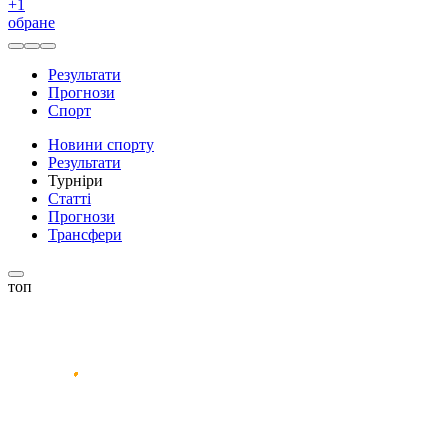
+
1
обране
Результати
Прогнози
Спорт
Новини спорту
Результати
Турніри
Статті
Прогнози
Трансфери
топ