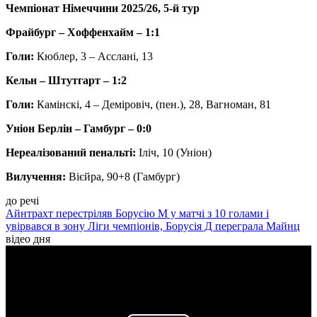
Чемпіонат Німеччини 2025/26, 5-й тур
Фрайбург – Хоффенхайм – 1:1
Голи:
Кюблер, 3 – Асслані, 13
Кельн – Штутгарт – 1:2
Голи:
Камінскі, 4 – Деміровіч, (пен.), 28, Вагноман, 81
Уніон Берлін – Гамбург – 0:0
Нереалізований пенальті:
Іліч, 10 (Уніон)
Вилучення:
Вієйра, 90+8 (Гамбург)
до речі
Айнтрахт перестріляв Борусію М у матчі з 10 голами і
увірвався в зону Ліги чемпіонів, Борусія Д переграла Майнц
відео дня