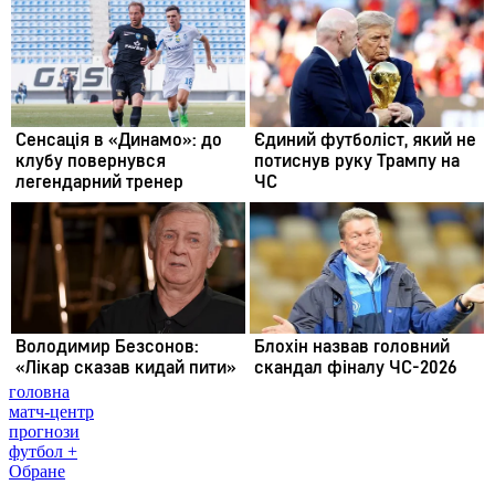
головна
матч-центр
прогнози
футбол +
Обране