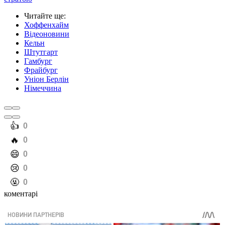
Читайте ще
:
Хоффенхайм
Відеоновини
Кельн
Штутгарт
Гамбург
Фрайбург
Уніон Берлін
Німеччина
️👍
0
️🔥
0
️😄
0
️😢
0
️🤬
0
коментарі