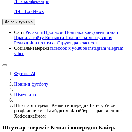
Ліга конференцій
ЛЧ - Top News
До всіх турнірів
Сайт
Редакція
Прогнози
Політика конфіденційності
Правила сайту
Контакти
Правила коментування
Редакційна політика
Структура власності
Соціальні мережі
facebook
x
youtube
instagram
telegram
viber
Футбол 24
Новини футболу
Німеччина
Штутгарт переміг Кельн і випередив Байєр, Уніон
розділив очки з Гамбургом, Фрайбург зіграв внічию з
Хоффенхаймом
Штутгарт переміг Кельн і випередив Байєр,