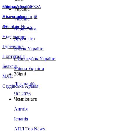
Збірна України
Італія
Суперкубок УЄФА
Україна
Німеччина
Ліга конференцій
Україна
Франція
ЛЧ - Top News
Перша ліга
Нідерланди
Друга ліга
Туреччина
Кубок України
Португалія
Суперкубок України
Бельгія
Збірна України
Збірні
МЛС
Ліга націй
Саудівська Аравія
ЧС 2026
Чемпіонати
Англія
Іспанія
АПЛ Top News