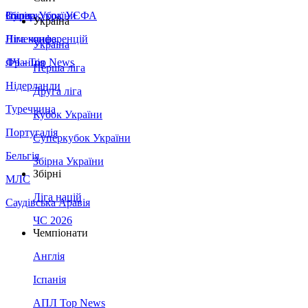
Збірна України
Італія
Суперкубок УЄФА
Україна
Німеччина
Ліга конференцій
Україна
Франція
ЛЧ - Top News
Перша ліга
Нідерланди
Друга ліга
Туреччина
Кубок України
Португалія
Суперкубок України
Бельгія
Збірна України
Збірні
МЛС
Ліга націй
Саудівська Аравія
ЧС 2026
Чемпіонати
Англія
Іспанія
АПЛ Top News