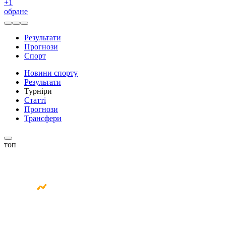
+
1
обране
Результати
Прогнози
Спорт
Новини спорту
Результати
Турніри
Статті
Прогнози
Трансфери
топ