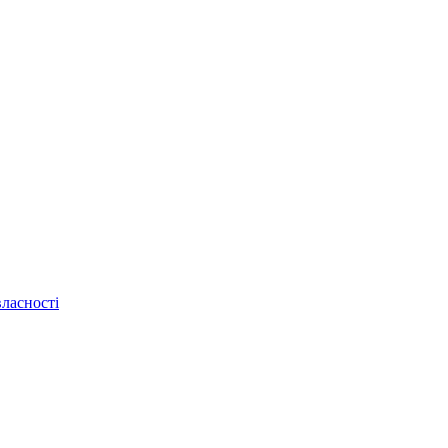
ласності