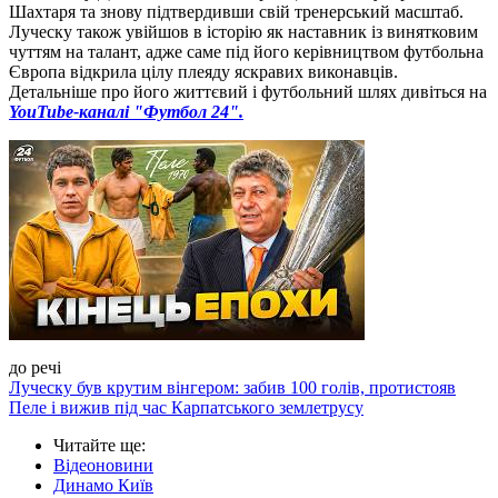
Шахтаря та знову підтвердивши свій тренерський масштаб.
Луческу також увійшов в історію як наставник із винятковим
чуттям на талант, адже саме під його керівництвом футбольна
Європа відкрила цілу плеяду яскравих виконавців.
Детальніше про його життєвий і футбольний шлях дивіться на
YouTube-каналі "Футбол 24".
до речі
Луческу був крутим вінгером: забив 100 голів, протистояв
Пеле і вижив під час Карпатського землетрусу
Читайте ще
:
Відеоновини
Динамо Київ