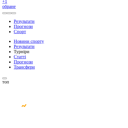
+
1
обране
Результати
Прогнози
Спорт
Новини спорту
Результати
Турніри
Статті
Прогнози
Трансфери
топ