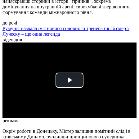
найяскравіші сторінки в історії "гірників", зокрема
домінування на внутрішній арені, єврокубкові звершення та
формування команди міжнародного рівня.
до речі
Румунія назвала ім'я нового головного тренера після смерті
Луческу – ще одна легенда
відео дня
Play
Video
реклама
Окрім роботи в Донецьку, Містер залишив помітний слід і в
київському Динамо, очоливши принципового суперника