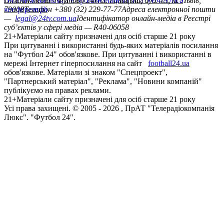
Ліга чемпіонів
Онлайн-медіа «Футбол 24»
Ліга Європи
Юнацька ліга УЄФА
пл. Галицька, буд. 15, м. Львів,
Ліга
конференцій
79008
Телефон +380 (32) 229-77-77
Адреса електронної пошти
—
legal@24tv.com.ua
Ідентифікатор онлайн-медіа в Реєстрі
суб’єктів у сфері медіа — R40-06058
21+
Матеріали сайту призначені для осіб старше 21 року
При цитуванні і використанні будь-яких матеріалів посилання
на "Футбол 24" обов'язкове. При цитуванні і використанні в
мережі Інтернет гіперпосилання на сайт
football24.ua
обов'язкове. Матеріали зі знаком "Спецпроект",
"Партнерський матеріал", "Реклама", "Новини компаній"
публікуємо на правах реклами.
21+
Матеріали сайту призначені для осіб старше 21 року
Усi права захищенi. © 2005 -
2026
, ПрАТ "Телерадіокомпанія
Люкс". "Футбол 24".