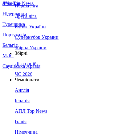
Франція
ЛЧ - Top News
Перша ліга
Нідерланди
Друга ліга
Туреччина
Кубок України
Португалія
Суперкубок України
Бельгія
Збірна України
Збірні
МЛС
Ліга націй
Саудівська Аравія
ЧС 2026
Чемпіонати
Англія
Іспанія
АПЛ Top News
Італія
Німеччина