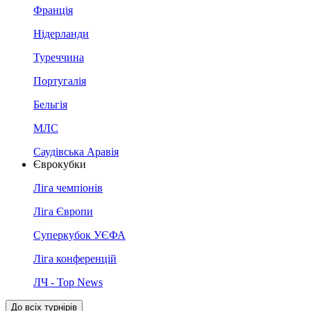
Франція
Нідерланди
Туреччина
Португалія
Бельгія
МЛС
Саудівська Аравія
Єврокубки
Ліга чемпіонів
Ліга Європи
Суперкубок УЄФА
Ліга конференцій
ЛЧ - Top News
До всіх турнірів