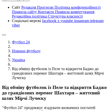
Сайт
Редакція
Прогнози
Політика конфіденційності
Правила сайту
Контакти
Правила коментування
Редакційна політика
Структура власності
Соціальні мережі
facebook
x
youtube
instagram
telegram
viber
Футбол 24
Новини футболу
Україна
Від обміну футболок із Пеле та відкриття Баджо до
грандіозних перемог Шахтаря – життєвий шлях Мірчі
Луческу
Від обміну футболок із Пеле та відкриття Баджо
до грандіозних перемог Шахтаря – життєвий
шлях Мірчі Луческу
"Футбол 24" продовжує згадувати визначних постатей