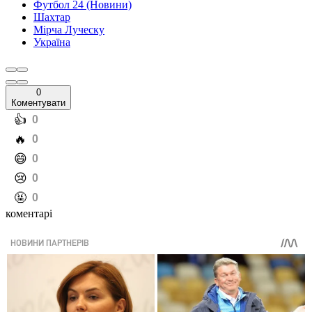
Футбол 24 (Новини)
Шахтар
Мірча Луческу
Україна
0
Коментувати
️👍
0
️🔥
0
️😄
0
️😢
0
️🤬
0
коментарі