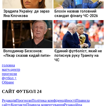
головна
матч-центр
прогнози
футбол +
Обране
САЙТ ФУТБОЛ 24
Редакція
Прогнози
Політика конфіденційності
Правила
сайту
Контакти
Правила коментування
Редакційна