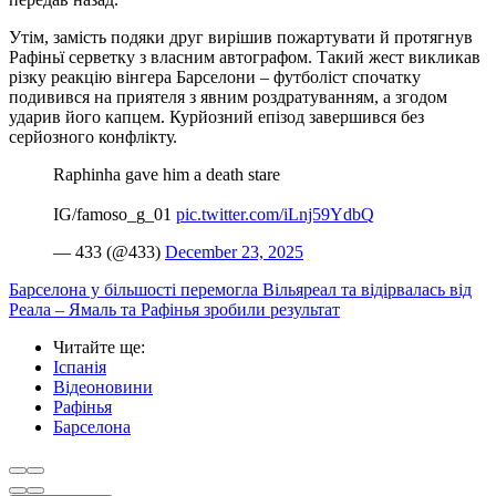
Утім, замість подяки друг вирішив пожартувати й протягнув
Рафіньї серветку з власним автографом. Такий жест викликав
різку реакцію вінгера Барселони – футболіст спочатку
подивився на приятеля з явним роздратуванням, а згодом
ударив його капцем. Курйозний епізод завершився без
серйозного конфлікту.
Raphinha gave him a death stare
IG/famoso_g_01
pic.twitter.com/iLnj59YdbQ
— 433 (@433)
December 23, 2025
Барселона у більшості перемогла Вільяреал та відірвалась від
Реала – Ямаль та Рафінья зробили результат
Читайте ще
:
Іспанія
Відеоновини
Рафінья
Барселона