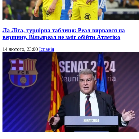
Ла Ліга, турнірна таблиця: Реал вирвався на
вершину, Вільяреал не зміг обійти Атлетіко
14 лютого, 23:00
Іспанія