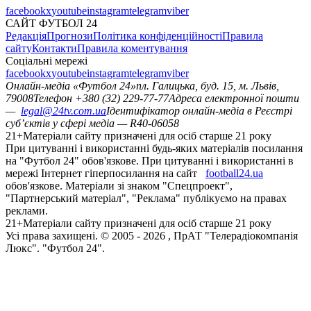
facebook
x
youtube
instagram
telegram
viber
САЙТ ФУТБОЛ 24
Редакція
Прогнози
Політика конфіденційності
Правила
сайту
Контакти
Правила коментування
Соціальні мережі
facebook
x
youtube
instagram
telegram
viber
Онлайн-медіа «Футбол 24»
пл. Галицька, буд. 15, м. Львів,
79008
Телефон +380 (32) 229-77-77
Адреса електронної пошти
—
legal@24tv.com.ua
Ідентифікатор онлайн-медіа в Реєстрі
суб’єктів у сфері медіа — R40-06058
21+
Матеріали сайту призначені для осіб старше 21 року
При цитуванні і використанні будь-яких матеріалів посилання
на "Футбол 24" обов'язкове. При цитуванні і використанні в
мережі Інтернет гіперпосилання на сайт
football24.ua
обов'язкове. Матеріали зі знаком "Спецпроект",
"Партнерський матеріал", "Реклама" публікуємо на правах
реклами.
21+
Матеріали сайту призначені для осіб старше 21 року
Усi права захищенi. © 2005 -
2026
, ПрАТ "Телерадіокомпанія
Люкс". "Футбол 24".