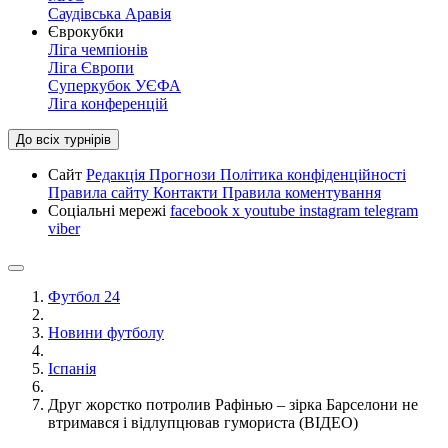
Саудівська Аравія
Єврокубки
Ліга чемпіонів
Ліга Європи
Суперкубок УЄФА
Ліга конференцій
До всіх турнірів
Сайт
Редакція
Прогнози
Політика конфіденційності
Правила сайту
Контакти
Правила коментування
Соціальні мережі
facebook
x
youtube
instagram
telegram
viber
Футбол 24
Новини футболу
Іспанія
Друг жорстко потролив Рафінью – зірка Барселони не
втримався і відлупцював гумориста (ВІДЕО)