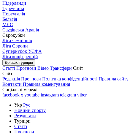
Нідерланди
Туреччина
Португалія
Бельгія
МЛС
Саудівська Аравія
Єврокубки
Ліга чемпіонів
Ліга Європи
Суперкубок УЄФА
Ліга конференцій
До всіх турнірів
Статті
Прогнози
Відео
Трансфери
Сайт
Сайт
Редакція
Прогнози
Політика конфіденційності
Правила сайту
Контакти
Правила коментування
Соціальні мережі
facebook
x
youtube
instagram
telegram
viber
Укр
Рус
Новини спорту
Результати
Турніри
Статті
Прогнози