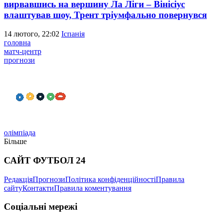
вирвавшись на вершину Ла Ліги – Вінісіус
влаштував шоу, Трент тріумфально повернувся
14 лютого, 22:02
Іспанія
головна
матч-центр
прогнози
олімпіада
Більше
САЙТ ФУТБОЛ 24
Редакція
Прогнози
Політика конфіденційності
Правила
сайту
Контакти
Правила коментування
Соціальні мережі