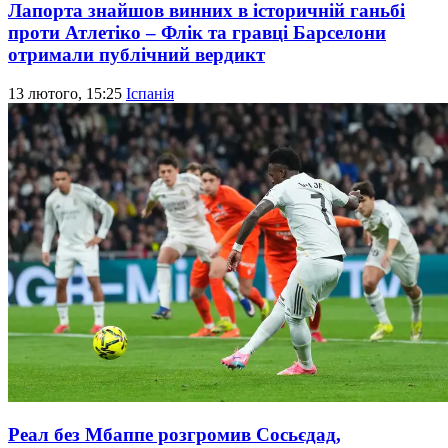
Лапорта знайшов винних в історичній ганьбі
проти Атлетіко – Флік та гравці Барселони
отримали публічний вердикт
13 лютого, 15:25
Іспанія
Реал без Мбаппе розгромив Сосьєдад,