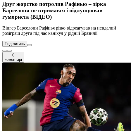
Друг жорстко потролив Рафінью – зірка
Барселони не втримався і відлупцював
гумориста (ВІДЕО)
Вінгер Барселони Рафінья різко відреагував на невдалий
розіграш друга під час канікул у рідній Бразилії.
Поділитись
0
коментарі