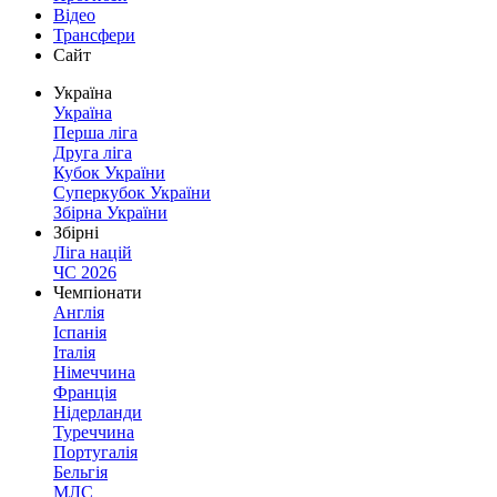
Відео
Трансфери
Сайт
Україна
Україна
Перша ліга
Друга ліга
Кубок України
Суперкубок України
Збірна України
Збірні
Ліга націй
ЧС 2026
Чемпіонати
Англія
Іспанія
Італія
Німеччина
Франція
Нідерланди
Туреччина
Португалія
Бельгія
МЛС