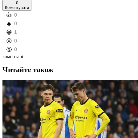
0
Коментувати
️👍
0
️🔥
0
️😄
1
️😢
0
️🤬
0
коментарі
Читайте також