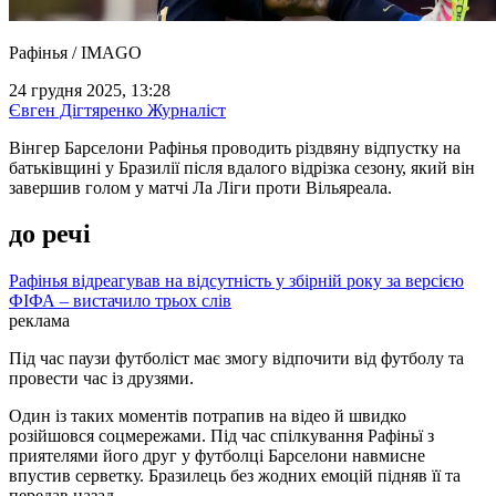
Рафінья / IMAGO
24 грудня 2025, 13:28
Євген Дігтяренко
Журналіст
Вінгер Барселони Рафінья проводить різдвяну відпустку на
батьківщині у Бразилії після вдалого відрізка сезону, який він
завершив голом у матчі Ла Ліги проти Вільяреала.
до речі
Рафінья відреагував на відсутність у збірній року за версією
ФІФА – вистачило трьох слів
реклама
Під час паузи футболіст має змогу відпочити від футболу та
провести час із друзями.
Один із таких моментів потрапив на відео й швидко
розійшовся соцмережами. Під час спілкування Рафіньї з
приятелями його друг у футболці Барселони навмисне
впустив серветку. Бразилець без жодних емоцій підняв її та
передав назад.