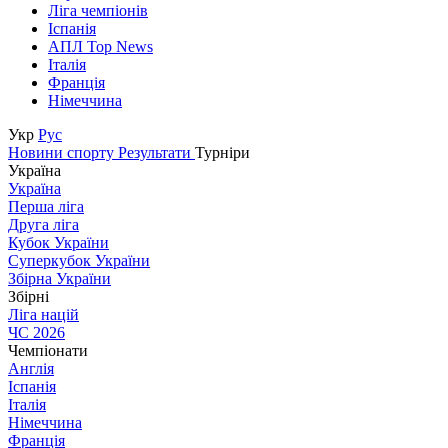
Ліга чемпіонів
Іспанія
АПЛ Top News
Італія
Франція
Німеччина
Укр
Рус
Новини спорту
Результати
Турніри
Україна
Україна
Перша ліга
Друга ліга
Кубок України
Суперкубок України
Збірна України
Збірні
Ліга націй
ЧС 2026
Чемпіонати
Англія
Іспанія
Італія
Німеччина
Франція