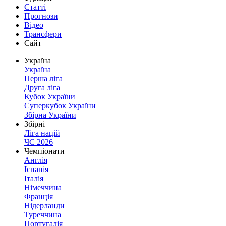
Статті
Прогнози
Відео
Трансфери
Сайт
Україна
Україна
Перша ліга
Друга ліга
Кубок України
Суперкубок України
Збірна України
Збірні
Ліга націй
ЧС 2026
Чемпіонати
Англія
Іспанія
Італія
Німеччина
Франція
Нідерланди
Туреччина
Португалія