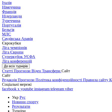
Італія
Німеччина
Франція
Нідерланди
Туреччина
Португалія
Бельгія
МЛС
Саудівська Аравія
Єврокубки
Ліга чемпіонів
Ліга Європи
Суперкубок УЄФА
Ліга конференцій
До всіх турнірів
Статті
Прогнози
Відео
Трансфери
Сайт
Сайт
Редакція
Прогнози
Політика конфіденційності
Правила сайту
К
Соціальні мережі
facebook
x
youtube
instagram
telegram
viber
Укр
Рус
Новини спорту
Результати
Турніри