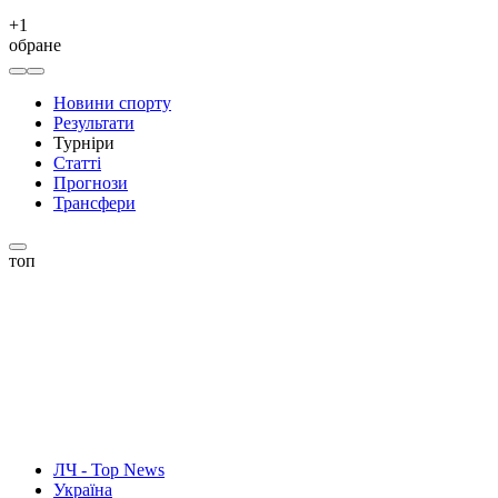
+
1
обране
Новини спорту
Результати
Турніри
Статті
Прогнози
Трансфери
топ
ЛЧ - Top News
Україна