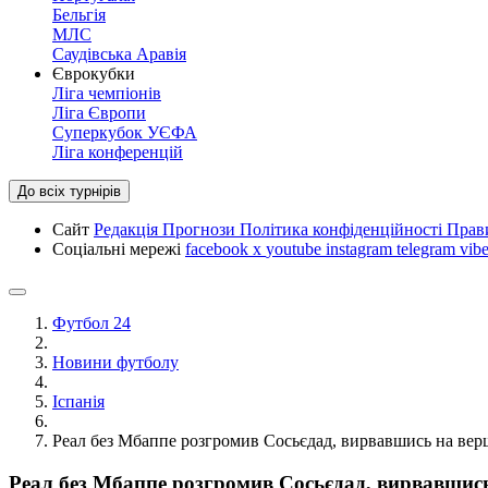
Бельгія
МЛС
Саудівська Аравія
Єврокубки
Ліга чемпіонів
Ліга Європи
Суперкубок УЄФА
Ліга конференцій
До всіх турнірів
Сайт
Редакція
Прогнози
Політика конфіденційності
Прав
Соціальні мережі
facebook
x
youtube
instagram
telegram
vibe
Футбол 24
Новини футболу
Іспанія
Реал без Мбаппе розгромив Сосьєдад, вирвавшись на верш
Реал без Мбаппе розгромив Сосьєдад, вирвавшись