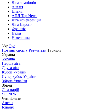
Ліга чемпіонів
Англія
Іспанія
АПЛ Top News
Ліга конференцій
Ліга Європи
Франція
Італія
Німеччина
Укр
Рус
Новини спорту
Результати
Турніри
Україна
Україна
Перша ліга
Друга ліга
Кубок України
Суперкубок України
Збірна України
Збірні
Ліга націй
ЧС 2026
Чемпіонати
Англія
Іспанія