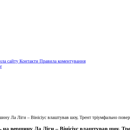
ила сайту
Контакти
Правила коментування
r
ину Ла Ліги – Вінісіус влаштував шоу, Трент тріумфально пове
 на вершину Ла Ліги – Вінісіус влаштував шоу, Тр