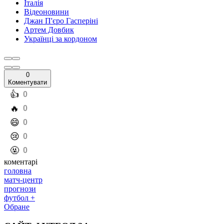
Італія
Відеоновини
Джан П'єро Гасперіні
Артем Довбик
Українці за кордоном
0
Коментувати
️👍
0
️🔥
0
️😄
0
️😢
0
️🤬
0
коментарі
головна
матч-центр
прогнози
футбол +
Обране