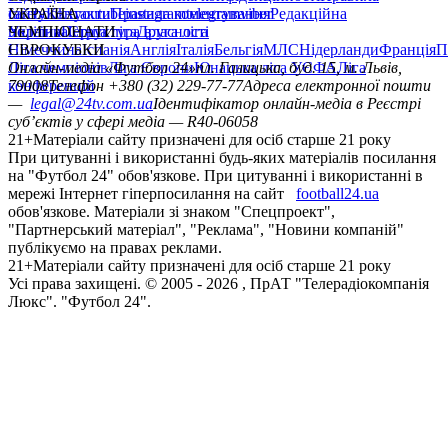
сайту
facebook
УКРАЇНА
Контакти
x
youtube
Правила коментування
instagram
telegram
viber
Редакційна
політика
Україна
ЧЕМПІОНАТИ
Перша ліга
Структура власності
Друга ліга
Німеччина
ЄВРОКУБКИ
Іспанія
Англія
Італія
Бельгія
МЛС
Нідерланди
Франція
П
Ліга чемпіонів
Онлайн-медіа «Футбол 24»
Ліга Європи
Юнацька ліга УЄФА
пл. Галицька, буд. 15, м. Львів,
Ліга
конференцій
79008
Телефон +380 (32) 229-77-77
Адреса електронної пошти
—
legal@24tv.com.ua
Ідентифікатор онлайн-медіа в Реєстрі
суб’єктів у сфері медіа — R40-06058
21+
Матеріали сайту призначені для осіб старше 21 року
При цитуванні і використанні будь-яких матеріалів посилання
на "Футбол 24" обов'язкове. При цитуванні і використанні в
мережі Інтернет гіперпосилання на сайт
football24.ua
обов'язкове. Матеріали зі знаком "Спецпроект",
"Партнерський матеріал", "Реклама", "Новини компаній"
публікуємо на правах реклами.
21+
Матеріали сайту призначені для осіб старше 21 року
Усi права захищенi. © 2005 -
2026
, ПрАТ "Телерадіокомпанія
Люкс". "Футбол 24".