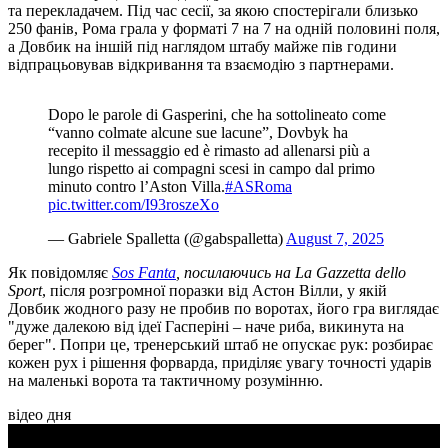
та перекладачем. Під час сесії, за якою спостерігали близько
250 фанів, Рома грала у форматі 7 на 7 на одній половині поля,
а Довбик на іншій під наглядом штабу майже пів години
відпрацьовував відкривання та взаємодію з партнерами.
Dopo le parole di Gasperini, che ha sottolineato come
“vanno colmate alcune sue lacune”, Dovbyk ha
recepito il messaggio ed è rimasto ad allenarsi più a
lungo rispetto ai compagni scesi in campo dal primo
minuto contro l’Aston Villa.
#ASRoma
pic.twitter.com/I93roszeXo
— Gabriele Spalletta (@gabspalletta)
August 7, 2025
Як повідомляє
Sos Fanta
, посилаючись на
La Gazzetta dello
Sport
, після розгромної поразки від Астон Вілли, у якій
Довбик жодного разу не пробив по воротах, його гра виглядає
"дуже далекою від ідеї Гасперіні – наче риба, викинута на
берег". Попри це, тренерський штаб не опускає рук: розбирає
кожен рух і рішення форварда, приділяє увагу точності ударів
на маленькі ворота та тактичному розумінню.
відео дня