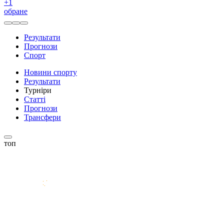
+
1
обране
Результати
Прогнози
Спорт
Новини спорту
Результати
Турніри
Статті
Прогнози
Трансфери
топ