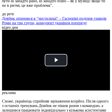
бути ні занадто рано, ні занадто пізно – як у музиці: якщо ти
не в ритмі, це вже проблема".
до речі
Довбик опинився в "чистилищі" – Гасперіні поділив гравців
Роми на три групи, конкурент українця попереду
відео дня
Play
Video
реклама
Схоже, українець сприйняв зауваження всерйоз. Після одного
з останніх тренувань Довбик не пішов разом з командою, а
залишився працювати індивідуально з кількома асистентами