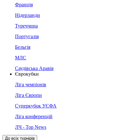
Франція
Нідерланди
Туреччина
Португалія
Бельгія
МЛС
Саудівська Аравія
Єврокубки
Ліга чемпіонів
Ліга Європи
Суперкубок УЄФА
Ліга конференцій
ЛЧ - Top News
До всіх турнірів