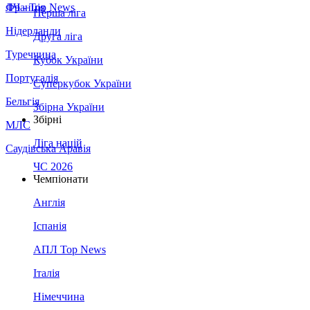
Франція
ЛЧ - Top News
Перша ліга
Нідерланди
Друга ліга
Туреччина
Кубок України
Португалія
Суперкубок України
Бельгія
Збірна України
Збірні
МЛС
Ліга націй
Саудівська Аравія
ЧС 2026
Чемпіонати
Англія
Іспанія
АПЛ Top News
Італія
Німеччина