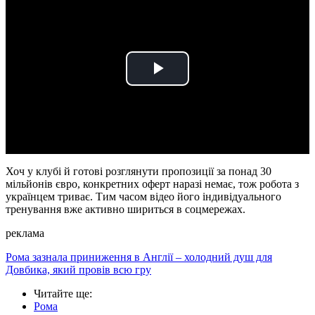
Play
Video
Хоч у клубі й готові розглянути пропозиції за понад 30
мільйонів євро, конкретних оферт наразі немає, тож робота з
українцем триває. Тим часом відео його індивідуального
тренування вже активно шириться в соцмережах.
реклама
Рома зазнала приниження в Англії – холодний душ для
Довбика, який провів всю гру
Читайте ще
:
Рома