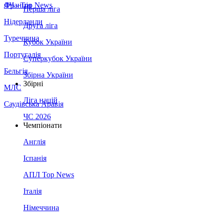
Франція
ЛЧ - Top News
Перша ліга
Нідерланди
Друга ліга
Туреччина
Кубок України
Португалія
Суперкубок України
Бельгія
Збірна України
Збірні
МЛС
Ліга націй
Саудівська Аравія
ЧС 2026
Чемпіонати
Англія
Іспанія
АПЛ Top News
Італія
Німеччина