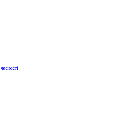
ласності