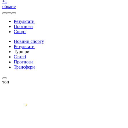
+
1
обране
Результати
Прогнози
Спорт
Новини спорту
Результати
Турніри
Статті
Прогнози
Трансфери
топ