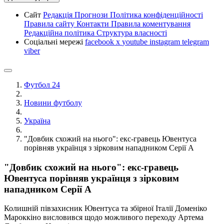
Сайт
Редакція
Прогнози
Політика конфіденційності
Правила сайту
Контакти
Правила коментування
Редакційна політика
Структура власності
Соціальні мережі
facebook
x
youtube
instagram
telegram
viber
Футбол 24
Новини футболу
Україна
"Довбик схожий на нього": екс-гравець Ювентуса
порівняв українця з зірковим нападником Серії А
"Довбик схожий на нього": екс-гравець
Ювентуса порівняв українця з зірковим
нападником Серії А
Колишній півзахисник Ювентуса та збірної Італії Доменіко
Мароккіно висловився щодо можливого переходу Артема