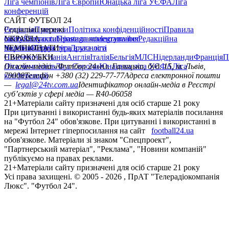
Ліга чемпіонів
Ліга Європи
Юнацька ліга УЄФА
Ліга
конференцій
САЙТ ФУТБОЛ 24
Редакція
Соціальні мережі
Прогнози
Політика конфіденційності
Правила
сайту
facebook
УКРАЇНА
Контакти
x
youtube
Правила коментування
instagram
telegram
viber
Редакційна
політика
Україна
ЧЕМПІОНАТИ
Перша ліга
Структура власності
Друга ліга
Німеччина
ЄВРОКУБКИ
Іспанія
Англія
Італія
Бельгія
МЛС
Нідерланди
Франція
П
Ліга чемпіонів
Онлайн-медіа «Футбол 24»
Ліга Європи
Юнацька ліга УЄФА
пл. Галицька, буд. 15, м. Львів,
Ліга
конференцій
79008
Телефон +380 (32) 229-77-77
Адреса електронної пошти
—
legal@24tv.com.ua
Ідентифікатор онлайн-медіа в Реєстрі
суб’єктів у сфері медіа — R40-06058
21+
Матеріали сайту призначені для осіб старше 21 року
При цитуванні і використанні будь-яких матеріалів посилання
на "Футбол 24" обов'язкове. При цитуванні і використанні в
мережі Інтернет гіперпосилання на сайт
football24.ua
обов'язкове. Матеріали зі знаком "Спецпроект",
"Партнерський матеріал", "Реклама", "Новини компаній"
публікуємо на правах реклами.
21+
Матеріали сайту призначені для осіб старше 21 року
Усi права захищенi. © 2005 -
2026
, ПрАТ "Телерадіокомпанія
Люкс". "Футбол 24".