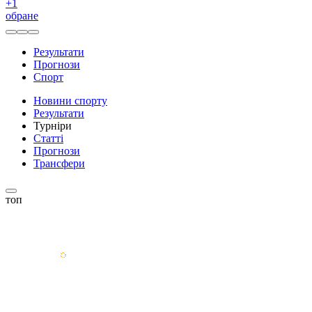
+
1
обране
Результати
Прогнози
Спорт
Новини спорту
Результати
Турніри
Статті
Прогнози
Трансфери
топ