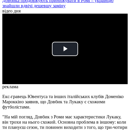
Довбика продовжують принижувати в Ромі – українцю
знайшли вдвічі дешевшу заміну
відео дня
Play
Video
реклама
Екс-гравець Ювентуса та інших італійських клубів Доменіко
Мароккіно заявив, що Довбик та Лукаку є схожими
футболістами.
"На мій погляд, Довбик з Роми має характеристики Лукаку,
він трохи на нього схожий. Основна проблема в іншому: коли
ти плануєш сезон, ти повинен виходити з того, що три-чотири