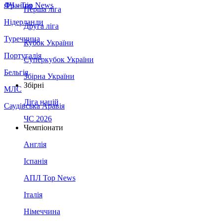
Франція
ЛЧ - Top News
Перша ліга
Нідерланди
Друга ліга
Туреччина
Кубок України
Португалія
Суперкубок України
Бельгія
Збірна України
Збірні
МЛС
Ліга націй
Саудівська Аравія
ЧС 2026
Чемпіонати
Англія
Іспанія
АПЛ Top News
Італія
Німеччина