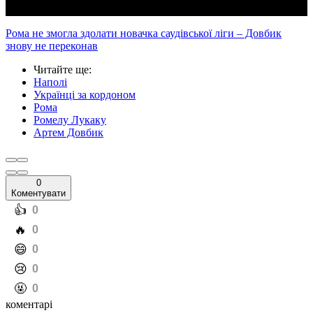
Рома не змогла здолати новачка саудівської ліги – Довбик
знову не переконав
Читайте ще
:
Наполі
Українці за кордоном
Рома
Ромелу Лукаку
Артем Довбик
0
Коментувати
️👍
0
️🔥
0
️😄
0
️😢
0
️🤬
0
коментарі