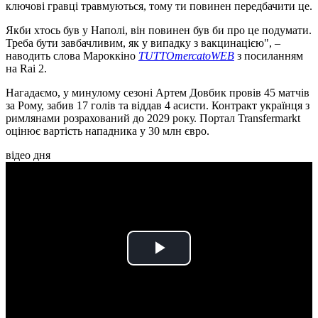
ключові гравці травмуються, тому ти повинен передбачити це.
Якби хтось був у Наполі, він повинен був би про це подумати.
Треба бути завбачливим, як у випадку з вакцинацією", –
наводить слова Мароккіно
TUTTOmercatoWEB
з посиланням
на Rai 2.
Нагадаємо, у минулому сезоні Артем Довбик провів 45 матчів
за Рому, забив 17 голів та віддав 4 асисти. Контракт українця з
римлянами розрахований до 2029 року. Портал Transfermarkt
оцінює вартість нападника у 30 млн євро.
відео дня
Play
Video