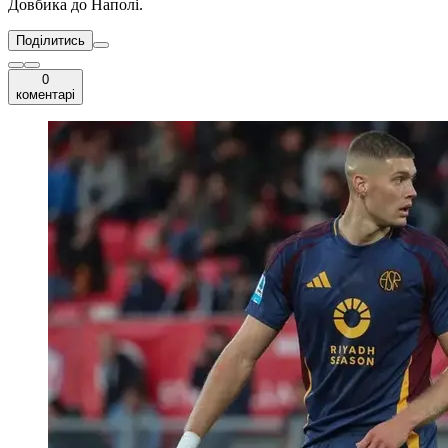
Довбика до Наполі.
Поділитись
0
коментарі