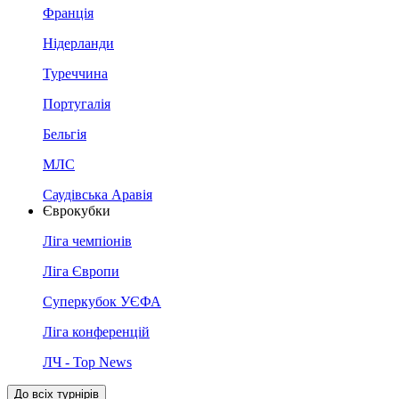
Франція
Нідерланди
Туреччина
Португалія
Бельгія
МЛС
Саудівська Аравія
Єврокубки
Ліга чемпіонів
Ліга Європи
Суперкубок УЄФА
Ліга конференцій
ЛЧ - Top News
До всіх турнірів