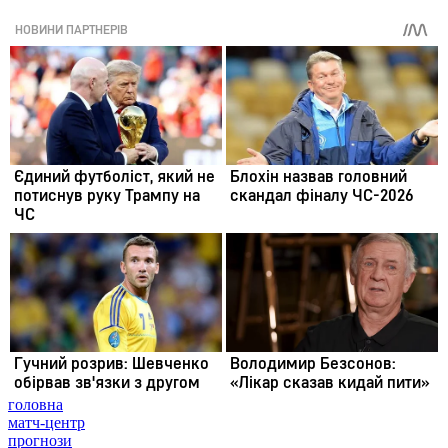
головна
матч-центр
прогнози