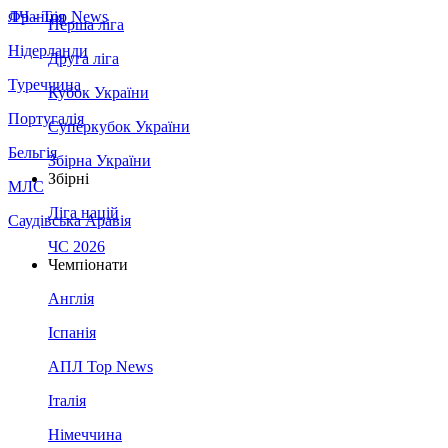
Франція
ЛЧ - Top News
Перша ліга
Нідерланди
Друга ліга
Туреччина
Кубок України
Португалія
Суперкубок України
Бельгія
Збірна України
Збірні
МЛС
Ліга націй
Саудівська Аравія
ЧС 2026
Чемпіонати
Англія
Іспанія
АПЛ Top News
Італія
Німеччина