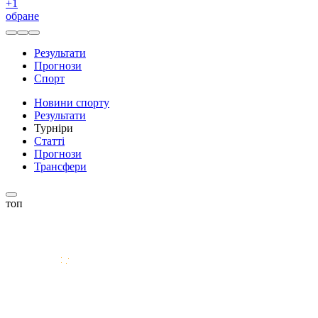
+
1
обране
Результати
Прогнози
Спорт
Новини спорту
Результати
Турніри
Статті
Прогнози
Трансфери
топ