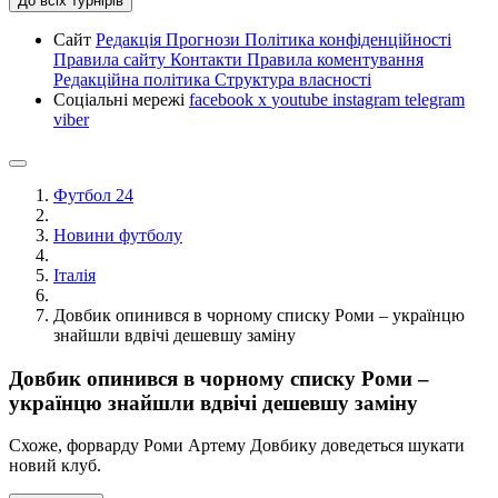
До всіх турнірів
Сайт
Редакція
Прогнози
Політика конфіденційності
Правила сайту
Контакти
Правила коментування
Редакційна політика
Структура власності
Соціальні мережі
facebook
x
youtube
instagram
telegram
viber
Футбол 24
Новини футболу
Італія
Довбик опинився в чорному списку Роми – українцю
знайшли вдвічі дешевшу заміну
Довбик опинився в чорному списку Роми –
українцю знайшли вдвічі дешевшу заміну
Схоже, форварду Роми Артему Довбику доведеться шукати
новий клуб.