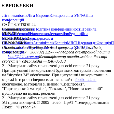
ЄВРОКУБКИ
Ліга чемпіонів
Ліга Європи
Юнацька ліга УЄФА
Ліга
конференцій
САЙТ ФУТБОЛ 24
Редакція
Соціальні мережі
Прогнози
Політика конфіденційності
Правила
сайту
facebook
УКРАЇНА
Контакти
x
youtube
Правила коментування
instagram
telegram
viber
Редакційна
політика
Україна
ЧЕМПІОНАТИ
Перша ліга
Структура власності
Друга ліга
Німеччина
ЄВРОКУБКИ
Іспанія
Англія
Італія
Бельгія
МЛС
Нідерланди
Франція
П
Ліга чемпіонів
Онлайн-медіа «Футбол 24»
Ліга Європи
Юнацька ліга УЄФА
пл. Галицька, буд. 15, м. Львів,
Ліга
конференцій
79008
Телефон +380 (32) 229-77-77
Адреса електронної пошти
—
legal@24tv.com.ua
Ідентифікатор онлайн-медіа в Реєстрі
суб’єктів у сфері медіа — R40-06058
21+
Матеріали сайту призначені для осіб старше 21 року
При цитуванні і використанні будь-яких матеріалів посилання
на "Футбол 24" обов'язкове. При цитуванні і використанні в
мережі Інтернет гіперпосилання на сайт
football24.ua
обов'язкове. Матеріали зі знаком "Спецпроект",
"Партнерський матеріал", "Реклама", "Новини компаній"
публікуємо на правах реклами.
21+
Матеріали сайту призначені для осіб старше 21 року
Усi права захищенi. © 2005 -
2026
, ПрАТ "Телерадіокомпанія
Люкс". "Футбол 24".