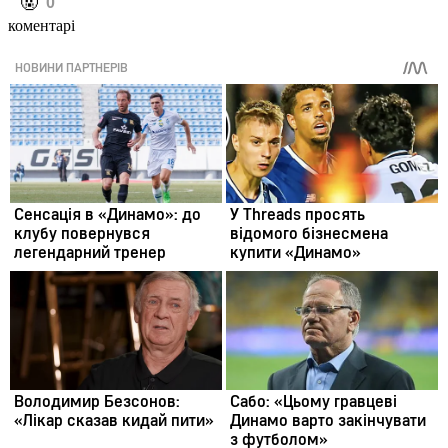
️🤬
0
коментарі