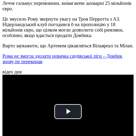
Лечче гальмує перемовини, вимагаючи захмарні 25 мільйонів
євро.
Це змусило Рому звернути увагу на Троя Перротта з АЗ.
Нідерландський клуб погодився б на пропозицію у 18
мільйонів євро, що цілком могли дозволити собі римляни,
особливо, якщо вдасться продати Довбика.
Варто зауважити, що Артемом цікавляться Вільяреал та Мілан.
Рома не змогла здолати новачка саудівської ліги – Довбик
знову не переконав
відео дня
Play
Video