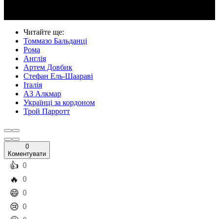
Читайте ще
:
Томмазо Бальданці
Рома
Англія
Артем Довбик
Стефан Ель-Шаараві
Італія
АЗ Алкмар
Українці за кордоном
Трой Парротт
0
Коментувати
️👍
0
️🔥
0
️😄
0
️😢
0