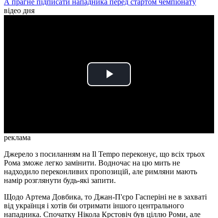
А прагне підписати нападника перед стартом чемпіонату
відео дня
Play
Video
реклама
Джерело з посиланням на Il Tempo переконує, що всіх трьох
Рома зможе легко замінити. Водночас на цю мить не
надходило переконливих пропозицій, але римляни мають
намір розглянути будь-які запити.
Щодо Артема Довбика, то Джан-П'єро Гасперіні не в захваті
від українця і хотів би отримати іншого центрального
нападника. Спочатку Нікола Крстовіч був ціллю Роми, але