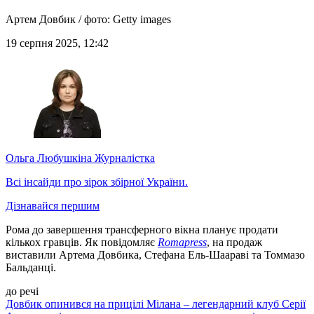
Артем Довбик / фото: Getty images
19 серпня 2025, 12:42
Ольга Любушкіна
Журналістка
Всі інсайди про зірок збірної України.
Дізнавайся першим
Рома до завершення трансферного вікна планує продати
кількох гравців. Як повідомляє
Romapress
, на продаж
виставили Артема Довбика, Стефана Ель-Шаараві та Томмазо
Бальданці.
до речі
Довбик опинився на прицілі Мілана – легендарний клуб Серії