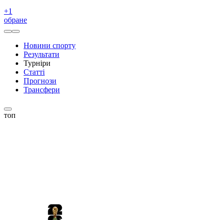
+
1
обране
Новини спорту
Результати
Турніри
Статті
Прогнози
Трансфери
топ