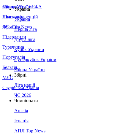
Збірна України
Італія
Суперкубок УЄФА
Україна
Німеччина
Ліга конференцій
Україна
Франція
ЛЧ - Top News
Перша ліга
Нідерланди
Друга ліга
Туреччина
Кубок України
Португалія
Суперкубок України
Бельгія
Збірна України
Збірні
МЛС
Ліга націй
Саудівська Аравія
ЧС 2026
Чемпіонати
Англія
Іспанія
АПЛ Top News