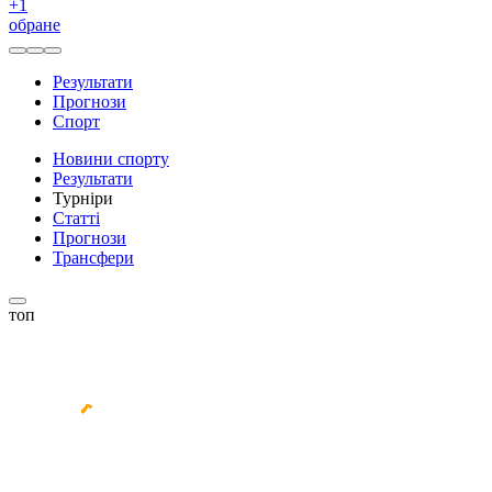
+
1
обране
Результати
Прогнози
Спорт
Новини спорту
Результати
Турніри
Статті
Прогнози
Трансфери
топ