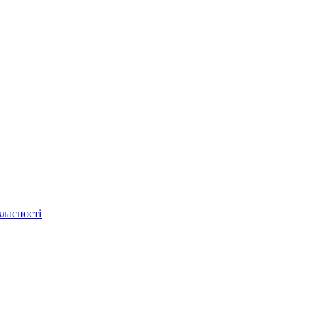
ласності