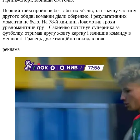
Перший тайм пройшов без забитих мʼячів, та і значну частину
другого обидві команди діяли обережно, і результативних
моментів не було. На 78-й хвилині Локомотив трохи
урізноманітнив гру – Сахненко потягнув суперника за
футболку, отримав другу жовту картку і залишив команду в
меншості. Гравець дуже емоційно покидав поле.
реклама