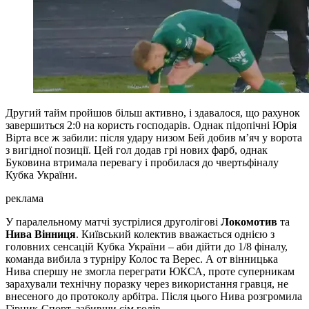
Другий тайм пройшов більш активно, і здавалося, що рахунок
завершиться 2:0 на користь господарів. Однак підопічні Юрія
Вірта все ж забили: після удару низом Бей добив м’яч у ворота
з вигідної позиції. Цей гол додав грі нових фарб, однак
Буковина втримала перевагу і пробилася до чвертьфіналу
Кубка України.
реклама
У паралельному матчі зустрілися друголігові
Локомотив
та
Нива Вінниця
. Київський колектив вважається однією з
головних сенсацій Кубка України – аби дійти до 1/8 фіналу,
команда вибила з турніру Колос та Верес. А от вінницька
Нива спершу не змогла переграти ЮКСА, проте суперникам
зарахували технічну поразку через використання гравця, не
внесеного до протоколу арбітра. Після цього Нива розгромила
Гірник-Спорт, забивши сім голів.