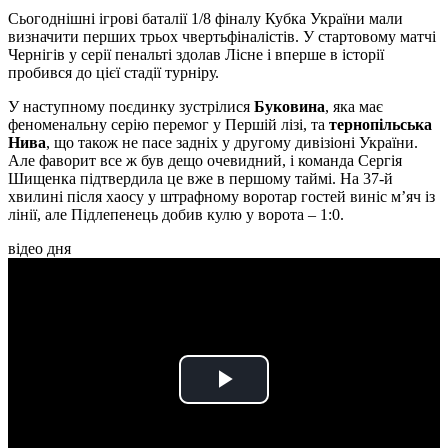
Сьогоднішні ігрові баталії 1/8 фіналу Кубка України мали
визначити перших трьох чвертьфіналістів. У стартовому матчі
Чернігів у серії пенальті здолав Лісне і вперше в історії
пробився до цієї стадії турніру.
У наступному поєдинку зустрілися
Буковина
, яка має
феноменальну серію перемог у Першій лізі, та
тернопільська
Нива
, що також не пасе задніх у другому дивізіоні України.
Але фаворит все ж був дещо очевидний, і команда Сергія
Шищенка підтвердила це вже в першому таймі. На 37-й
хвилині після хаосу у штрафному воротар гостей виніс м’яч із
лінії, але Підлепенець добив кулю у ворота – 1:0.
відео дня
Play
Video