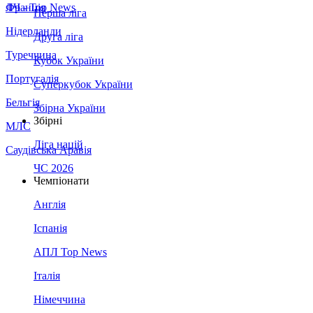
Франція
ЛЧ - Top News
Перша ліга
Нідерланди
Друга ліга
Туреччина
Кубок України
Португалія
Суперкубок України
Бельгія
Збірна України
Збірні
МЛС
Ліга націй
Саудівська Аравія
ЧС 2026
Чемпіонати
Англія
Іспанія
АПЛ Top News
Італія
Німеччина