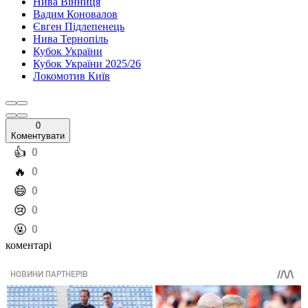
Нива Вінниця
Вадим Коновалов
Євген Підлепенець
Нива Тернопіль
Кубок України
Кубок України 2025/26
Локомотив Київ
0
Коментувати
️👍
0
️🔥
0
️😄
0
️😢
0
️🤬
0
коментарі