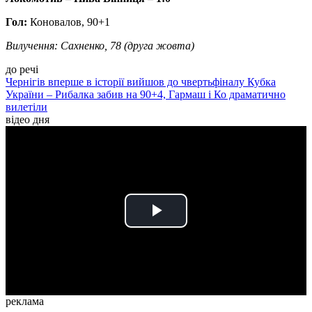
Гол:
Коновалов, 90+1
Вилучення: Сахненко, 78 (друга жовта)
до речі
Чернігів вперше в історії вийшов до чвертьфіналу Кубка
України – Рибалка забив на 90+4, Гармаш і Ко драматично
вилетіли
відео дня
Play
Video
реклама