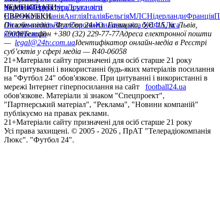
політика
Україна
ЧЕМПІОНАТИ
Перша ліга
Структура власності
Друга ліга
Німеччина
ЄВРОКУБКИ
Іспанія
Англія
Італія
Бельгія
МЛС
Нідерланди
Франція
П
Ліга чемпіонів
Онлайн-медіа «Футбол 24»
Ліга Європи
Юнацька ліга УЄФА
пл. Галицька, буд. 15, м. Львів,
Ліга
конференцій
79008
Телефон +380 (32) 229-77-77
Адреса електронної пошти
—
legal@24tv.com.ua
Ідентифікатор онлайн-медіа в Реєстрі
суб’єктів у сфері медіа — R40-06058
21+
Матеріали сайту призначені для осіб старше 21 року
При цитуванні і використанні будь-яких матеріалів посилання
на "Футбол 24" обов'язкове. При цитуванні і використанні в
мережі Інтернет гіперпосилання на сайт
football24.ua
обов'язкове. Матеріали зі знаком "Спецпроект",
"Партнерський матеріал", "Реклама", "Новини компаній"
публікуємо на правах реклами.
21+
Матеріали сайту призначені для осіб старше 21 року
Усi права захищенi. © 2005 -
2026
, ПрАТ "Телерадіокомпанія
Люкс". "Футбол 24".