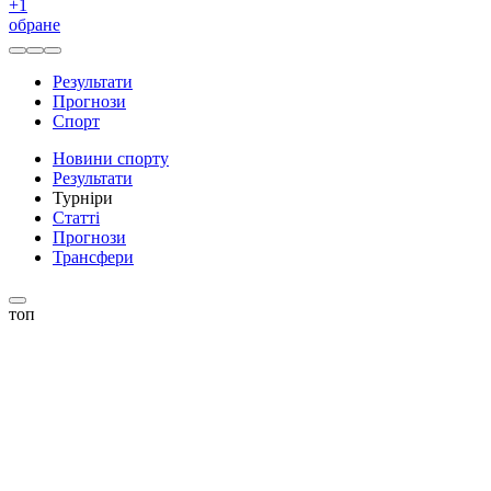
+
1
обране
Результати
Прогнози
Спорт
Новини спорту
Результати
Турніри
Статті
Прогнози
Трансфери
топ