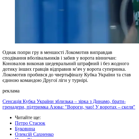
Однак попри гру в меншості Локомотив виправдав
сподівання вболівальників і забив у ворота вінничан:
Коновалов виконав шедевральний штрафний і без жодного
дотику інших гравців відправив м’яч у ворота суперника.
Локомотив пробився до чвертьфіналу Кубка України та став
єдиною командою Другої ліги у турнірі.
реклама
Сенсація Кубка України зблизька – зірка з Динамо, брати-
гренадери, підтримка Азова: "Вороги, чао! У воротах – скеля"
Читайте ще
:
Петро Стасюк
Буковина
Олексій Сахненко