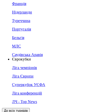
Франція
Нідерланди
Туреччина
Португалія
Бельгія
МЛС
Саудівська Аравія
Єврокубки
Ліга чемпіонів
Ліга Європи
Суперкубок УЄФА
Ліга конференцій
ЛЧ - Top News
До всіх турнірів