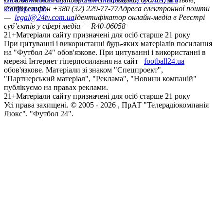
конференцій
79008
Телефон +380 (32) 229-77-77
Адреса електронної пошти
—
legal@24tv.com.ua
Ідентифікатор онлайн-медіа в Реєстрі
суб’єктів у сфері медіа — R40-06058
21+
Матеріали сайту призначені для осіб старше 21 року
При цитуванні і використанні будь-яких матеріалів посилання
на "Футбол 24" обов'язкове. При цитуванні і використанні в
мережі Інтернет гіперпосилання на сайт
football24.ua
обов'язкове. Матеріали зі знаком "Спецпроект",
"Партнерський матеріал", "Реклама", "Новини компаній"
публікуємо на правах реклами.
21+
Матеріали сайту призначені для осіб старше 21 року
Усi права захищенi. © 2005 -
2026
, ПрАТ "Телерадіокомпанія
Люкс". "Футбол 24".