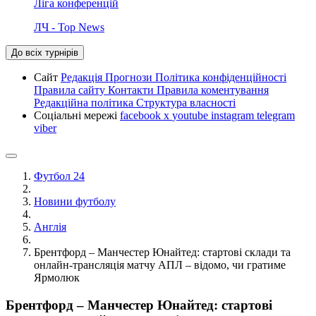
Ліга конференцій
ЛЧ - Top News
До всіх турнірів
Сайт
Редакція
Прогнози
Політика конфіденційності
Правила сайту
Контакти
Правила коментування
Редакційна політика
Структура власності
Соціальні мережі
facebook
x
youtube
instagram
telegram
viber
Футбол 24
Новини футболу
Англія
Брентфорд – Манчестер Юнайтед: стартові склади та
онлайн-трансляція матчу АПЛ – відомо, чи гратиме
Ярмолюк
Брентфорд – Манчестер Юнайтед: стартові