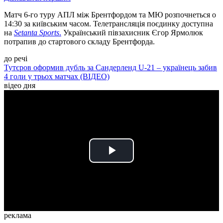
Матч 6-го туру АПЛ між Брентфордом та МЮ розпочнеться о
14:30 за київським часом. Телетрансляція поєдинку доступна
на
Setanta Sports
.
Український півзахисник Єгор Ярмолюк
потрапив до стартового складу Брентфорда.
до речі
Тутєров оформив дубль за Сандерленд U-21 – українець забив
4 голи у трьох матчах (ВІДЕО)
відео дня
Play
Video
реклама