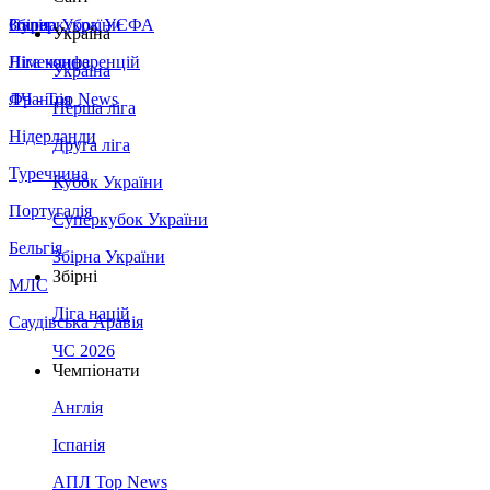
Збірна України
Італія
Суперкубок УЄФА
Україна
Німеччина
Ліга конференцій
Україна
Франція
ЛЧ - Top News
Перша ліга
Нідерланди
Друга ліга
Туреччина
Кубок України
Португалія
Суперкубок України
Бельгія
Збірна України
Збірні
МЛС
Ліга націй
Саудівська Аравія
ЧС 2026
Чемпіонати
Англія
Іспанія
АПЛ Top News