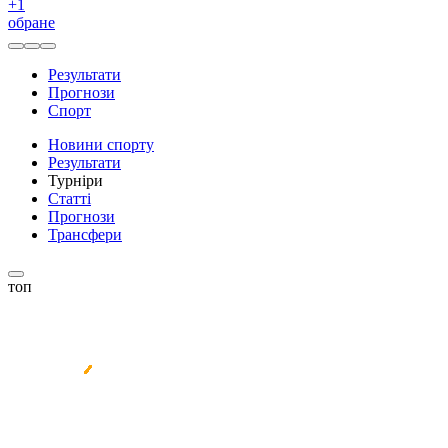
+
1
обране
Результати
Прогнози
Спорт
Новини спорту
Результати
Турніри
Статті
Прогнози
Трансфери
топ