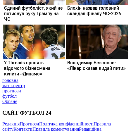
головна
матч-центр
прогнози
футбол +
Обране
САЙТ ФУТБОЛ 24
Редакція
Прогнози
Політика конфіденційності
Правила
сайту
Контакти
Правила коментування
Редакційна