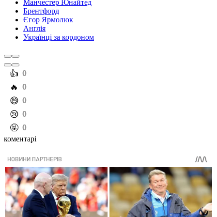
Манчестер Юнайтед
Брентфорд
Єгор Ярмолюк
Англія
Українці за кордоном
️👍
0
️🔥
0
️😄
0
️😢
0
️🤬
0
коментарі