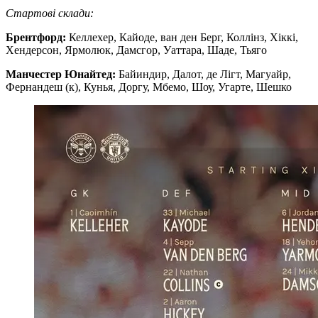
Стартові склади:
Брентфорд:
Келлехер, Кайоде, ван ден Берг, Коллінз, Хіккі,
Хендерсон, Ярмолюк, Дамсгор, Уаттара, Шаде, Тьяго
Манчестер Юнайтед:
Байиндир, Далот, де Лігт, Магуайр,
Фернандеш (к), Кунья, Доргу, Мбемо, Шоу, Угарте, Шешко