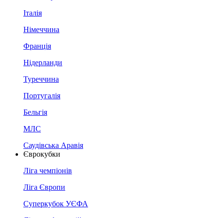
Італія
Німеччина
Франція
Нідерланди
Туреччина
Португалія
Бельгія
МЛС
Саудівська Аравія
Єврокубки
Ліга чемпіонів
Ліга Європи
Суперкубок УЄФА