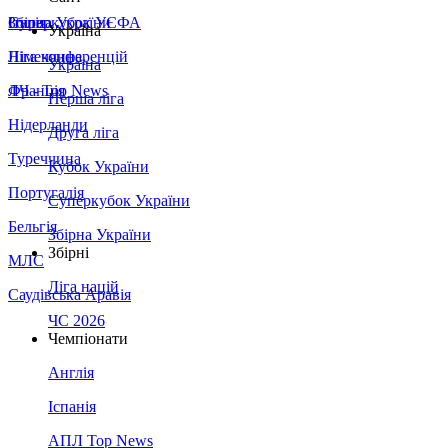
Збірна України
Італія
Суперкубок УЄФА
Україна
Німеччина
Ліга конференцій
Україна
Франція
ЛЧ - Top News
Перша ліга
Нідерланди
Друга ліга
Туреччина
Кубок України
Португалія
Суперкубок України
Бельгія
Збірна України
Збірні
МЛС
Ліга націй
Саудівська Аравія
ЧС 2026
Чемпіонати
Англія
Іспанія
АПЛ Top News