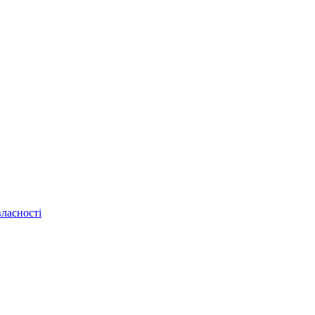
ласності