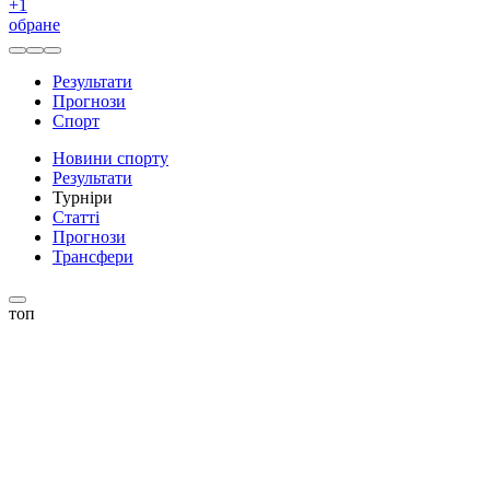
+
1
обране
Результати
Прогнози
Спорт
Новини спорту
Результати
Турніри
Статті
Прогнози
Трансфери
топ