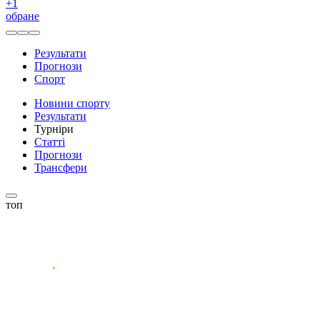
+
1
обране
Результати
Прогнози
Спорт
Новини спорту
Результати
Турніри
Статті
Прогнози
Трансфери
топ