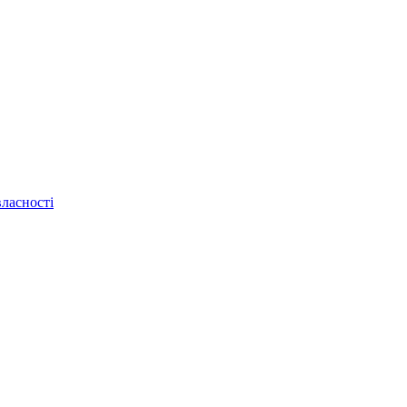
ласності