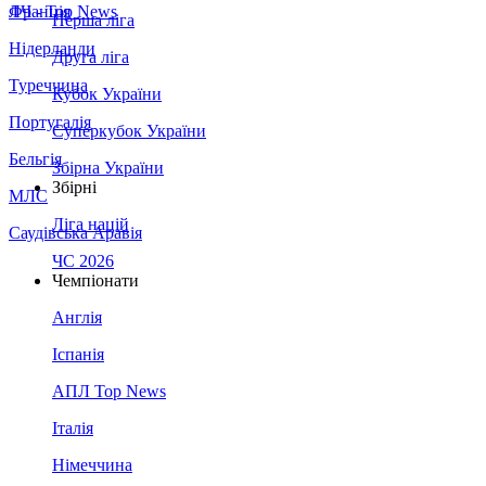
Франція
ЛЧ - Top News
Перша ліга
Нідерланди
Друга ліга
Туреччина
Кубок України
Португалія
Суперкубок України
Бельгія
Збірна України
Збірні
МЛС
Ліга націй
Саудівська Аравія
ЧС 2026
Чемпіонати
Англія
Іспанія
АПЛ Top News
Італія
Німеччина