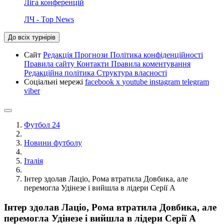
Ліга конференцій
ЛЧ - Top News
До всіх турнірів
Сайт
Редакція
Прогнози
Політика конфіденційності
Правила сайту
Контакти
Правила коментування
Редакційна політика
Структура власності
Соціальні мережі
facebook
x
youtube
instagram
telegram
viber
Футбол 24
Новини футболу
Італія
Інтер здолав Лаціо, Рома втратила Довбика, але
перемогла Удінезе і вийшла в лідери Серії А
Інтер здолав Лаціо, Рома втратила Довбика, але
перемогла Удінезе і вийшла в лідери Серії А