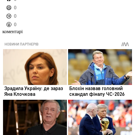
️😄
0
️😢
0
️🤬
0
коментарі