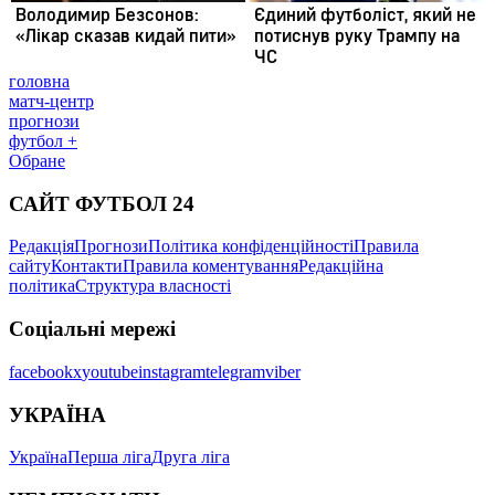
головна
матч-центр
прогнози
футбол +
Обране
САЙТ ФУТБОЛ 24
Редакція
Прогнози
Політика конфіденційності
Правила
сайту
Контакти
Правила коментування
Редакційна
політика
Структура власності
Соціальні мережі
facebook
x
youtube
instagram
telegram
viber
УКРАЇНА
Україна
Перша ліга
Друга ліга