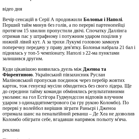
відео дня
Вечір сенсацій в Серії А продовжили
Болонья і Наполі
.
Перший тайм минув без голів, а по перерві партенопейці
протягом 15 хвилин пропустили двічі. Спочатку Даллінга
отримав пас у штрафному і потужним ударом поцілив у
нижній лівий кут. А за трохи Лукумі головою замкнув
поперечну передачу у праву дев'ятку. Болонья набрала 21 бал і
піднялась у топ-5 чемпіонату. Наполі з 22-ма пунктами
залишився другим.
Куди цікавішою виявилась дуель між
Дженоа та
Фіорентиною
. Український півзахисник Руслан
Маліновський пропускав поєдинок через перебір жовтих
карток, тож генуезці мусіли обходитись без свого лідера. Ще
до середини тайму команди обмінялись результативними
уколами: на гол Естігора Гудмундссон відповів влучним
ударом з одинадцятиметрового (за гру рукою Коломбо). По
перерві у волейбол вирішив зіграти Раньєрі і Дженоа
отримала шанс на пенальтійний реванш – Де Хеа не дозволив
Коломбо обіграти себе, вгадавши напрямок польоту м'яча.
реклама