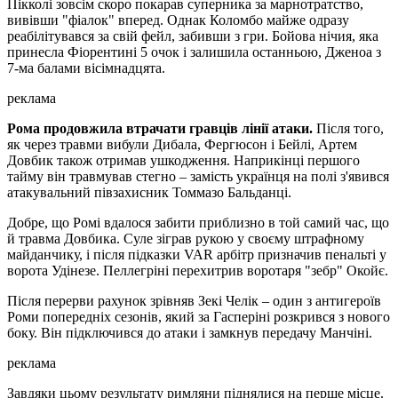
Пікколі зовсім скоро покарав суперника за марнотратство,
вивівши "фіалок" вперед. Однак Коломбо майже одразу
реабілітувався за свій фейл, забивши з гри. Бойова нічия, яка
принесла Фіорентині 5 очок і залишила останньою, Дженоа з
7-ма балами вісімнадцята.
реклама
Рома продовжила втрачати гравців лінії атаки.
Після того,
як через травми вибули Дибала, Фергюсон і Бейлі, Артем
Довбик також отримав ушкодження. Наприкінці першого
тайму він травмував стегно – замість українця на полі з'явився
атакувальний півзахисник Томмазо Бальданці.
Добре, що Ромі вдалося забити приблизно в той самий час, що
й травма Довбика. Суле зіграв рукою у своєму штрафному
майданчику, і після підказки VAR арбітр призначив пенальті у
ворота Удінезе. Пеллегріні перехитрив воротаря "зебр" Окойє.
Після перерви рахунок зрівняв Зекі Челік – один з антигероїв
Роми попередніх сезонів, який за Гасперіні розкрився з нового
боку. Він підключився до атаки і замкнув передачу Манчіні.
реклама
Завдяки цьому результату римляни піднялися на перше місце.