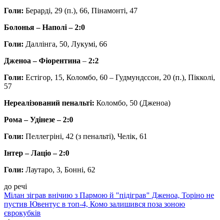
Голи:
Берарді, 29 (п.), 66, Пінамонті, 47
Болонья – Наполі – 2:0
Голи:
Даллінга, 50, Лукумі, 66
Дженоа – Фіорентина
–
2:2
Голи:
Естігор, 15, Коломбо, 60 – Гудмундссон, 20 (п.), Пікколі,
57
Нереалізований пенальті:
Коломбо, 50 (Дженоа)
Рома – Удінезе – 2:0
Голи:
Пеллегріні, 42 (з пенальті), Челік, 61
Інтер – Лаціо – 2:0
Голи:
Лаутаро, 3, Бонні, 62
до речі
Мілан зіграв внічию з Пармою й "підіграв" Дженоа, Торіно не
пустив Ювентус в топ-4, Комо залишився поза зоною
єврокубків