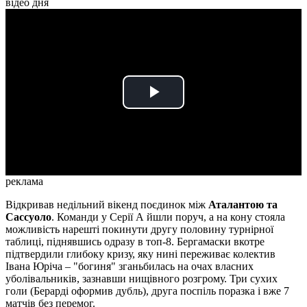
відео дня
Play
Video
реклама
Відкривав недільний вікенд поєдинок між
Аталантою та
Сассуоло
. Команди у Серії А йшли поруч, а на кону стояла
можливість нарешті покинути другу половину турнірної
таблиці, піднявшись одразу в топ-8. Бергамаски вкотре
підтвердили глибоку кризу, яку нині переживає колектив
Івана Юріча – "богиня" зганьбилась на очах власних
уболівальників, зазнавши нищівного розгрому. Три сухих
голи (Берарді оформив дубль), друга поспіль поразка і вже 7
матчів без перемог.