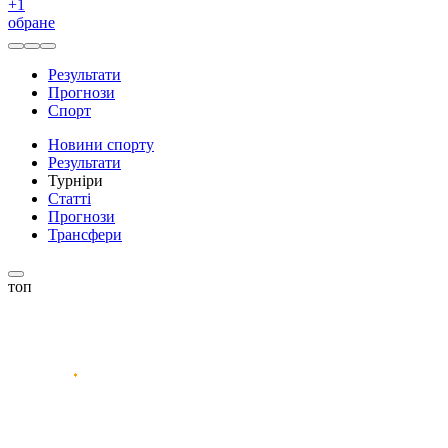
+
1
обране
Результати
Прогнози
Спорт
Новини спорту
Результати
Турніри
Статті
Прогнози
Трансфери
топ