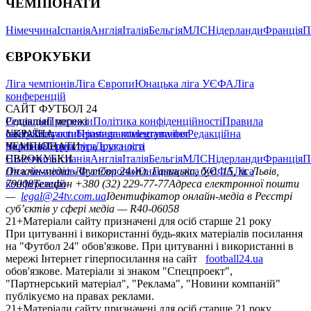
ЧЕМПІОНАТИ
Німеччина
Іспанія
Англія
Італія
Бельгія
МЛС
Нідерланди
Франція
П
ЄВРОКУБКИ
Ліга чемпіонів
Ліга Європи
Юнацька ліга УЄФА
Ліга
конференцій
САЙТ ФУТБОЛ 24
Редакція
Соціальні мережі
Прогнози
Політика конфіденційності
Правила
сайту
facebook
УКРАЇНА
Контакти
x
youtube
Правила коментування
instagram
telegram
viber
Редакційна
політика
Україна
ЧЕМПІОНАТИ
Перша ліга
Структура власності
Друга ліга
Німеччина
ЄВРОКУБКИ
Іспанія
Англія
Італія
Бельгія
МЛС
Нідерланди
Франція
П
Ліга чемпіонів
Онлайн-медіа «Футбол 24»
Ліга Європи
Юнацька ліга УЄФА
пл. Галицька, буд. 15, м. Львів,
Ліга
конференцій
79008
Телефон +380 (32) 229-77-77
Адреса електронної пошти
—
legal@24tv.com.ua
Ідентифікатор онлайн-медіа в Реєстрі
суб’єктів у сфері медіа — R40-06058
21+
Матеріали сайту призначені для осіб старше 21 року
При цитуванні і використанні будь-яких матеріалів посилання
на "Футбол 24" обов'язкове. При цитуванні і використанні в
мережі Інтернет гіперпосилання на сайт
football24.ua
обов'язкове. Матеріали зі знаком "Спецпроект",
"Партнерський матеріал", "Реклама", "Новини компаній"
публікуємо на правах реклами.
21+
Матеріали сайту призначені для осіб старше 21 року