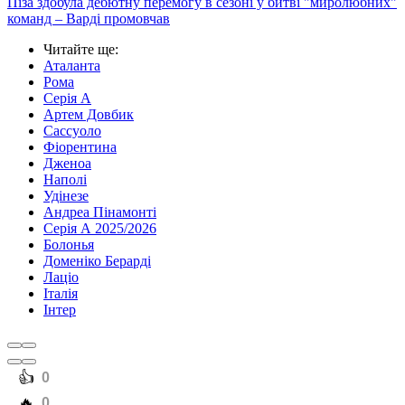
Піза здобула дебютну перемогу в сезоні у битві "миролюбних"
команд – Варді промовчав
Читайте ще
:
Аталанта
Рома
Серія А
Артем Довбик
Сассуоло
Фіорентина
Дженоа
Наполі
Удінезе
Андреа Пінамонті
Серія А 2025/2026
Болонья
Доменіко Берарді
Лаціо
Італія
Інтер
️👍
0
️🔥
0