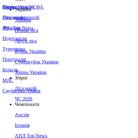
Збірна України
Італія
Суперкубок УЄФА
Україна
Німеччина
Ліга конференцій
Україна
Франція
ЛЧ - Top News
Перша ліга
Нідерланди
Друга ліга
Туреччина
Кубок України
Португалія
Суперкубок України
Бельгія
Збірна України
Збірні
МЛС
Ліга націй
Саудівська Аравія
ЧС 2026
Чемпіонати
Англія
Іспанія
АПЛ Top News