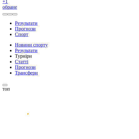
+
1
обране
Результати
Прогнози
Спорт
Новини спорту
Результати
Турніри
Статті
Прогнози
Трансфери
топ