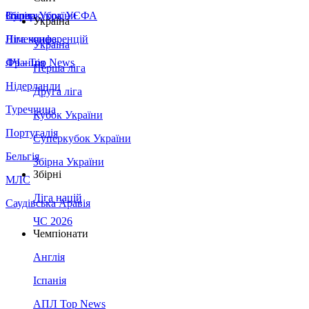
Збірна України
Італія
Суперкубок УЄФА
Україна
Німеччина
Ліга конференцій
Україна
Франція
ЛЧ - Top News
Перша ліга
Нідерланди
Друга ліга
Туреччина
Кубок України
Португалія
Суперкубок України
Бельгія
Збірна України
Збірні
МЛС
Ліга націй
Саудівська Аравія
ЧС 2026
Чемпіонати
Англія
Іспанія
АПЛ Top News