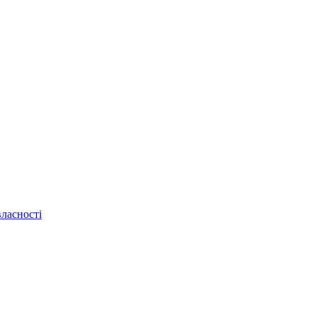
ласності