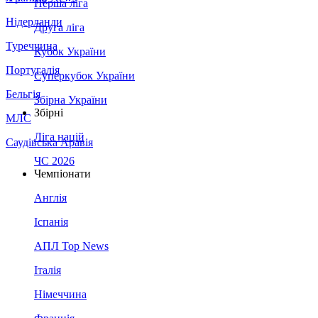
Перша ліга
Нідерланди
Друга ліга
Туреччина
Кубок України
Португалія
Суперкубок України
Бельгія
Збірна України
Збірні
МЛС
Ліга націй
Саудівська Аравія
ЧС 2026
Чемпіонати
Англія
Іспанія
АПЛ Top News
Італія
Німеччина