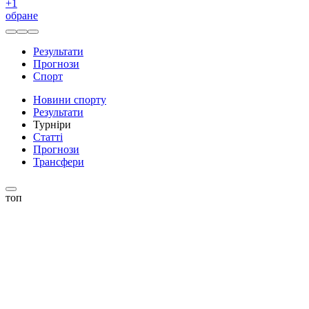
+
1
обране
Результати
Прогнози
Спорт
Новини спорту
Результати
Турніри
Статті
Прогнози
Трансфери
топ