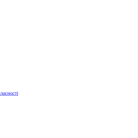
ласності