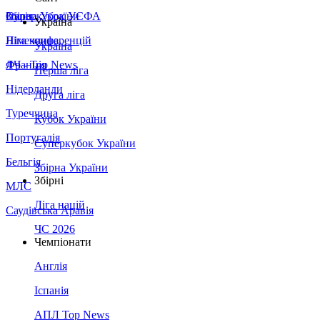
Збірна України
Італія
Суперкубок УЄФА
Україна
Німеччина
Ліга конференцій
Україна
Франція
ЛЧ - Top News
Перша ліга
Нідерланди
Друга ліга
Туреччина
Кубок України
Португалія
Суперкубок України
Бельгія
Збірна України
Збірні
МЛС
Ліга націй
Саудівська Аравія
ЧС 2026
Чемпіонати
Англія
Іспанія
АПЛ Top News