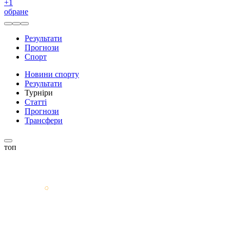
+
1
обране
Результати
Прогнози
Спорт
Новини спорту
Результати
Турніри
Статті
Прогнози
Трансфери
топ