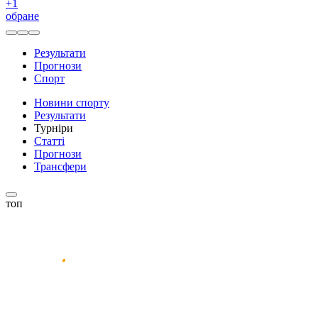
+
1
обране
Результати
Прогнози
Спорт
Новини спорту
Результати
Турніри
Статті
Прогнози
Трансфери
топ