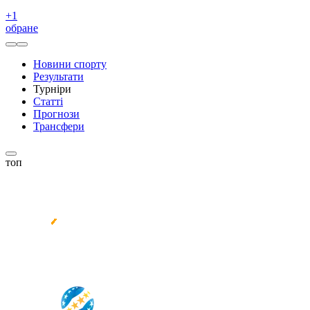
+
1
обране
Новини спорту
Результати
Турніри
Статті
Прогнози
Трансфери
топ