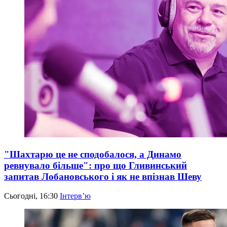
"Шахтарю це не сподобалося, а Динамо
ревнувало більше": про що Гливинський
запитав Лобановського і як не впізнав Шеву
Сьогодні, 16:30
Інтерв’ю