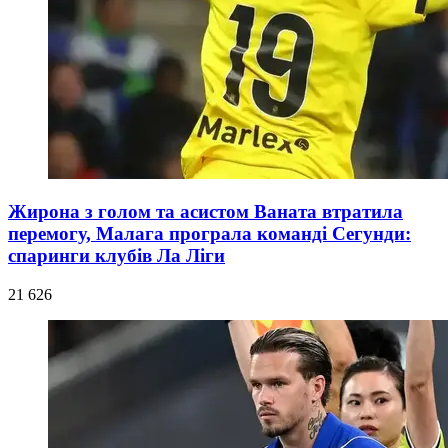
Жирона з голом та асистом Ваната втратила
перемогу, Малага програла команді Сегунди:
спаринги клубів Ла Ліги
21 626