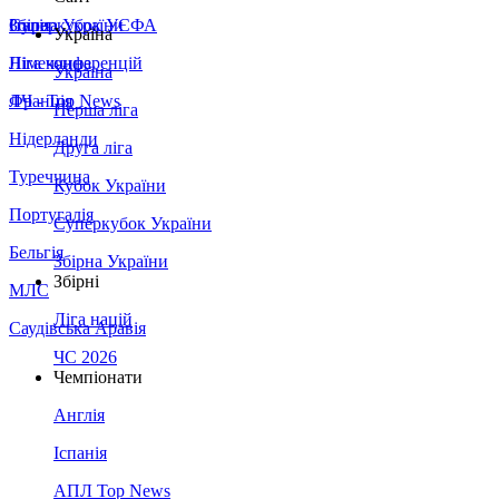
Збірна України
Італія
Суперкубок УЄФА
Україна
Німеччина
Ліга конференцій
Україна
Франція
ЛЧ - Top News
Перша ліга
Нідерланди
Друга ліга
Туреччина
Кубок України
Португалія
Суперкубок України
Бельгія
Збірна України
Збірні
МЛС
Ліга націй
Саудівська Аравія
ЧС 2026
Чемпіонати
Англія
Іспанія
АПЛ Top News