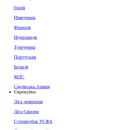
Італія
Німеччина
Франція
Нідерланди
Туреччина
Португалія
Бельгія
МЛС
Саудівська Аравія
Єврокубки
Ліга чемпіонів
Ліга Європи
Суперкубок УЄФА