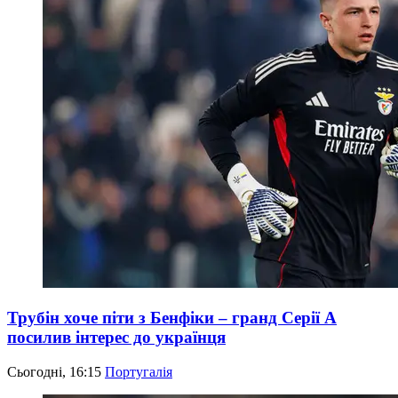
Трубін хоче піти з Бенфіки – гранд Серії А
посилив інтерес до українця
Сьогодні, 16:15
Португалія