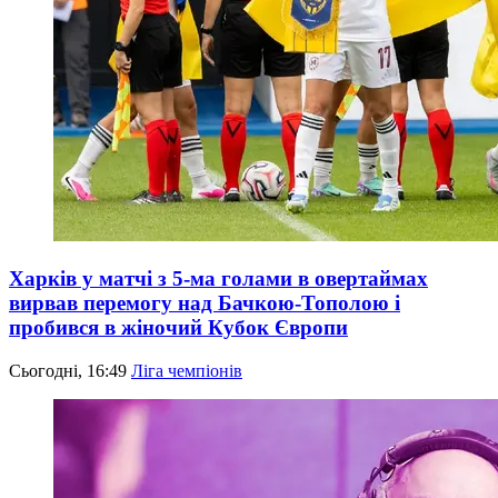
Харків у матчі з 5-ма голами в овертаймах
вирвав перемогу над Бачкою-Тополою і
пробився в жіночий Кубок Європи
Сьогодні, 16:49
Ліга чемпіонів