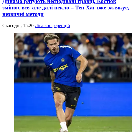
Динамо рятують несподівані гравці, Костюк
змінює все, але далі пекло – Тен Хаг вже залякує,
незвичні методи
Сьогодні, 15:20
Ліга конференцій