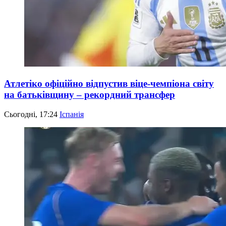
Атлетіко офіційно відпустив віце-чемпіона світу
на батьківщину – рекордний трансфер
Сьогодні, 17:24
Іспанія