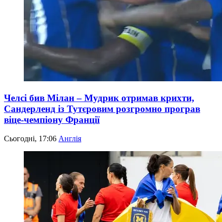
Челсі бив Мілан – Мудрик отримав крихти,
Сандерленд із Тутєровим розгромно програв
віце-чемпіону Франції
Сьогодні, 17:06
Англія