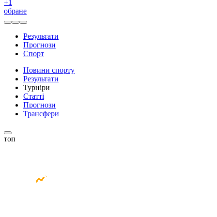
+
1
обране
Результати
Прогнози
Спорт
Новини спорту
Результати
Турніри
Статті
Прогнози
Трансфери
топ