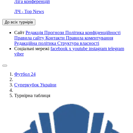
Ліга конференцій
ЛЧ - Top News
До всіх турнірів
Сайт
Редакція
Прогнози
Політика конфіденційності
Правила сайту
Контакти
Правила коментування
Редакційна політика
Структура власності
Соціальні мережі
facebook
x
youtube
instagram
telegram
viber
Футбол 24
Суперкубок України
Турнірна таблиця