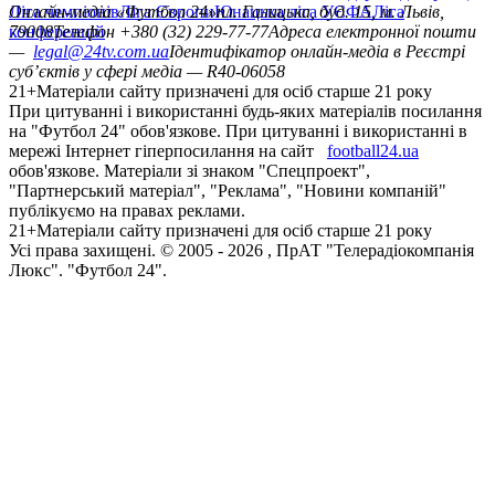
Ліга чемпіонів
Онлайн-медіа «Футбол 24»
Ліга Європи
Юнацька ліга УЄФА
пл. Галицька, буд. 15, м. Львів,
Ліга
конференцій
79008
Телефон +380 (32) 229-77-77
Адреса електронної пошти
—
legal@24tv.com.ua
Ідентифікатор онлайн-медіа в Реєстрі
суб’єктів у сфері медіа — R40-06058
21+
Матеріали сайту призначені для осіб старше 21 року
При цитуванні і використанні будь-яких матеріалів посилання
на "Футбол 24" обов'язкове. При цитуванні і використанні в
мережі Інтернет гіперпосилання на сайт
football24.ua
обов'язкове. Матеріали зі знаком "Спецпроект",
"Партнерський матеріал", "Реклама", "Новини компаній"
публікуємо на правах реклами.
21+
Матеріали сайту призначені для осіб старше 21 року
Усi права захищенi. © 2005 -
2026
, ПрАТ "Телерадіокомпанія
Люкс". "Футбол 24".