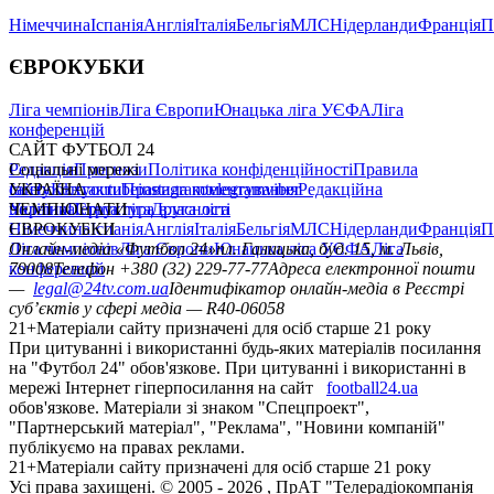
Німеччина
Іспанія
Англія
Італія
Бельгія
МЛС
Нідерланди
Франція
П
ЄВРОКУБКИ
Ліга чемпіонів
Ліга Європи
Юнацька ліга УЄФА
Ліга
конференцій
САЙТ ФУТБОЛ 24
Редакція
Соціальні мережі
Прогнози
Політика конфіденційності
Правила
сайту
facebook
УКРАЇНА
Контакти
x
youtube
Правила коментування
instagram
telegram
viber
Редакційна
політика
Україна
ЧЕМПІОНАТИ
Перша ліга
Структура власності
Друга ліга
Німеччина
ЄВРОКУБКИ
Іспанія
Англія
Італія
Бельгія
МЛС
Нідерланди
Франція
П
Ліга чемпіонів
Онлайн-медіа «Футбол 24»
Ліга Європи
Юнацька ліга УЄФА
пл. Галицька, буд. 15, м. Львів,
Ліга
конференцій
79008
Телефон +380 (32) 229-77-77
Адреса електронної пошти
—
legal@24tv.com.ua
Ідентифікатор онлайн-медіа в Реєстрі
суб’єктів у сфері медіа — R40-06058
21+
Матеріали сайту призначені для осіб старше 21 року
При цитуванні і використанні будь-яких матеріалів посилання
на "Футбол 24" обов'язкове. При цитуванні і використанні в
мережі Інтернет гіперпосилання на сайт
football24.ua
обов'язкове. Матеріали зі знаком "Спецпроект",
"Партнерський матеріал", "Реклама", "Новини компаній"
публікуємо на правах реклами.
21+
Матеріали сайту призначені для осіб старше 21 року
Усi права захищенi. © 2005 -
2026
, ПрАТ "Телерадіокомпанія