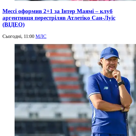
Мессі оформив 2+1 за Інтер Маямі – клуб
аргентинця перестріляв Атлетіко Сан-Луїс
(ВІДЕО)
Сьогодні, 11:00
МЛС