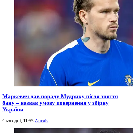
Маркевич дав пораду Мудрику після зняття
бану – назвав умову повернення у збірну
України
Сьогодні, 11:55
Англія