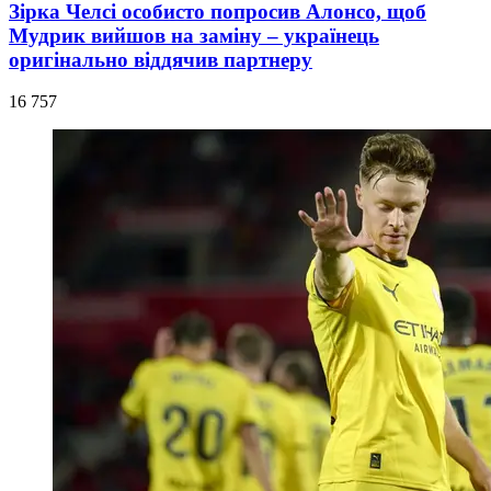
Зірка Челсі особисто попросив Алонсо, щоб
Мудрик вийшов на заміну – українець
оригінально віддячив партнеру
16 757