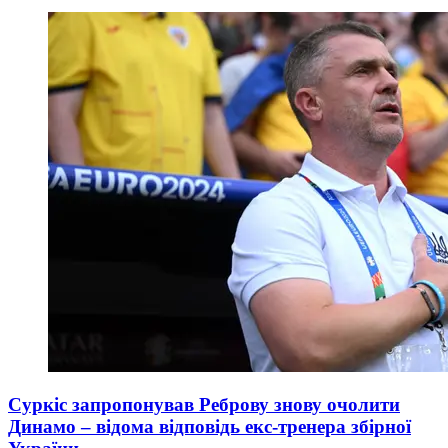
Суркіс запропонував Реброву знову очолити
Динамо – відома відповідь екс-тренера збірної