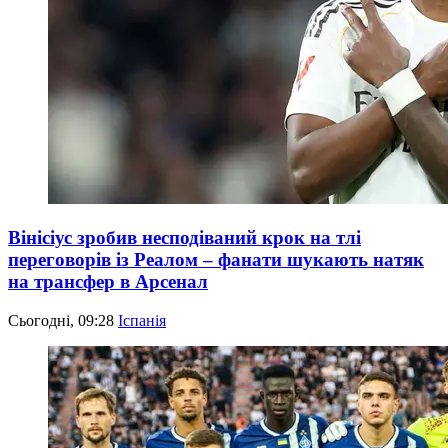
Вінісіус зробив несподіваний крок на тлі
переговорів із Реалом – фанати шукають натяк
на трансфер в Арсенал
Сьогодні, 09:28
Іспанія