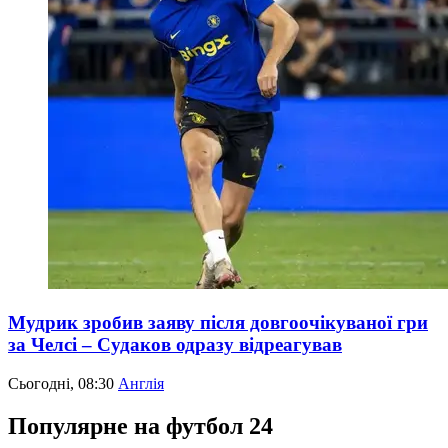
Мудрик зробив заяву після довгоочікуваної гри
за Челсі – Судаков одразу відреагував
Сьогодні, 08:30
Англія
Популярне на футбол 24