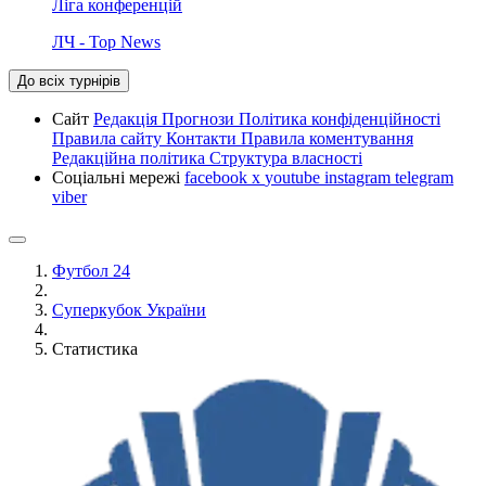
Ліга конференцій
ЛЧ - Top News
До всіх турнірів
Сайт
Редакція
Прогнози
Політика конфіденційності
Правила сайту
Контакти
Правила коментування
Редакційна політика
Структура власності
Соціальні мережі
facebook
x
youtube
instagram
telegram
viber
Футбол 24
Суперкубок України
Статистика