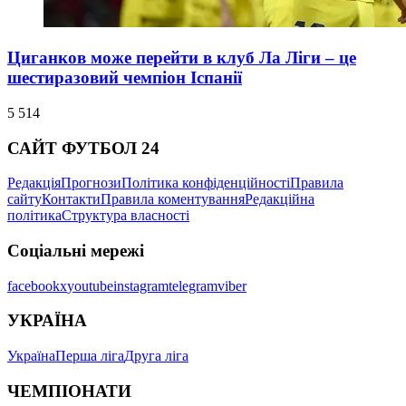
Циганков може перейти в клуб Ла Ліги – це
шестиразовий чемпіон Іспанії
5 514
САЙТ ФУТБОЛ 24
Редакція
Прогнози
Політика конфіденційності
Правила
сайту
Контакти
Правила коментування
Редакційна
політика
Структура власності
Соціальні мережі
facebook
x
youtube
instagram
telegram
viber
УКРАЇНА
Україна
Перша ліга
Друга ліга
ЧЕМПІОНАТИ