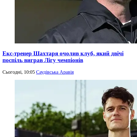
Екс-тренер Шахтаря очолив клуб, який двічі
поспіль виграв Лігу чемпіонів
Сьогодні, 10:05
Саудівська Аравія