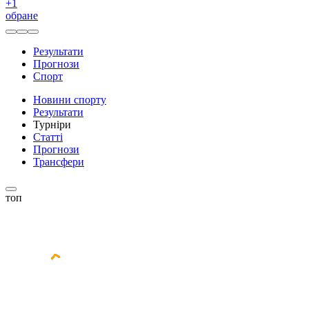
+
1
обране
Результати
Прогнози
Спорт
Новини спорту
Результати
Турніри
Статті
Прогнози
Трансфери
топ