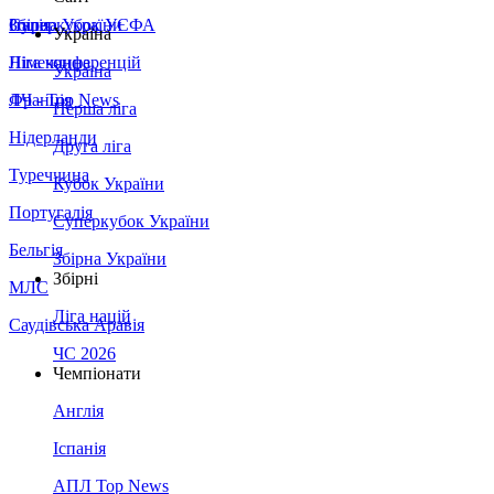
Збірна України
Італія
Суперкубок УЄФА
Україна
Німеччина
Ліга конференцій
Україна
Франція
ЛЧ - Top News
Перша ліга
Нідерланди
Друга ліга
Туреччина
Кубок України
Португалія
Суперкубок України
Бельгія
Збірна України
Збірні
МЛС
Ліга націй
Саудівська Аравія
ЧС 2026
Чемпіонати
Англія
Іспанія
АПЛ Top News