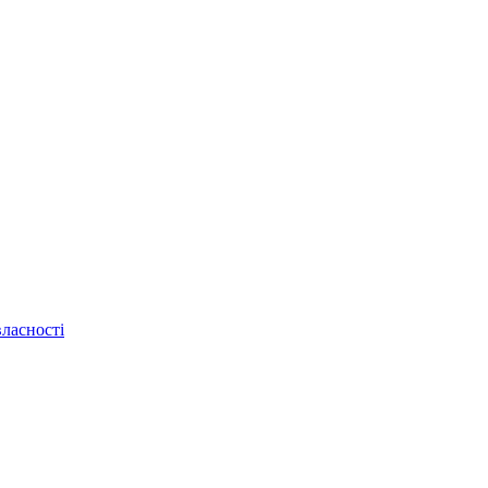
ласності