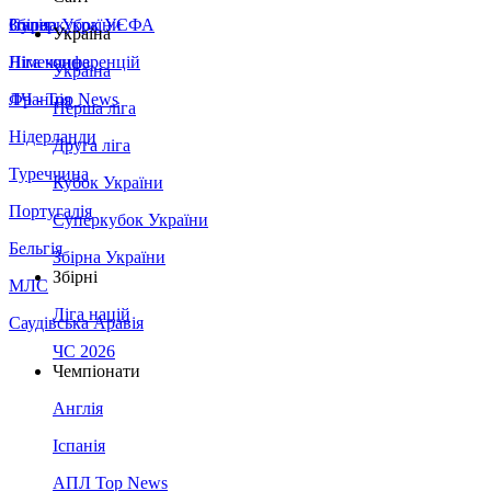
Збірна України
Італія
Суперкубок УЄФА
Україна
Німеччина
Ліга конференцій
Україна
Франція
ЛЧ - Top News
Перша ліга
Нідерланди
Друга ліга
Туреччина
Кубок України
Португалія
Суперкубок України
Бельгія
Збірна України
Збірні
МЛС
Ліга націй
Саудівська Аравія
ЧС 2026
Чемпіонати
Англія
Іспанія
АПЛ Top News