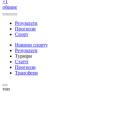
+
1
обране
Результати
Прогнози
Спорт
Новини спорту
Результати
Турніри
Статті
Прогнози
Трансфери
топ