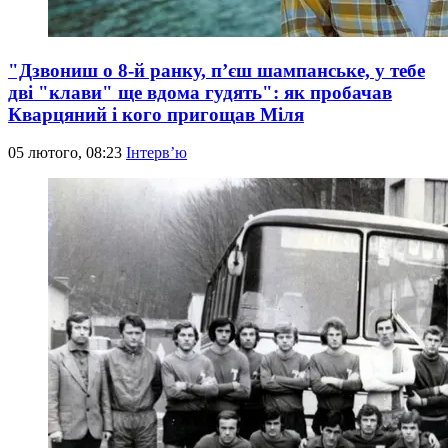
"Дзвониш о 8-й ранку, п’єш шампанське, у тебе
дві "клави" ще вдома гудять": як пробачав
Кварцяний і кого пригощав Міля
05 лютого, 08:23
Інтерв’ю