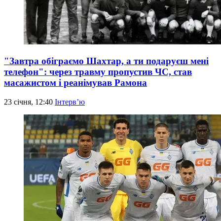
"Завтра обіграємо Шахтар, а ти подаруєш мені
телефон": через травму пропустив ЧС, став
масажистом і реанімував Рамона
23 січня, 12:40
Інтерв’ю