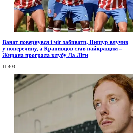
Ванат повернувся і міг забивати, Пищур влучив
у поперечину, а Крапивцов став найкращим –
Жирона програла клубу Ла Ліги
11 403