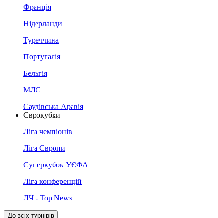
Франція
Нідерланди
Туреччина
Португалія
Бельгія
МЛС
Саудівська Аравія
Єврокубки
Ліга чемпіонів
Ліга Європи
Суперкубок УЄФА
Ліга конференцій
ЛЧ - Top News
До всіх турнірів