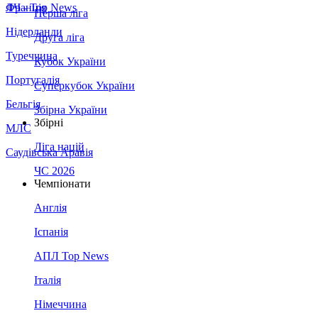
Франція
ЛЧ - Top News
Перша ліга
Нідерланди
Друга ліга
Туреччина
Кубок України
Португалія
Суперкубок України
Бельгія
Збірна України
Збірні
МЛС
Ліга націй
Саудівська Аравія
ЧС 2026
Чемпіонати
Англія
Іспанія
АПЛ Top News
Італія
Німеччина