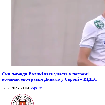
Син легенди Волині взяв участь у погромі
команди екс-гравця Динамо у Європі – ВІДЕО
17.08.2025, 21:04
Україна