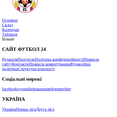
Трансфери
Основне
Склад
Календар
Таблиця
Більше
САЙТ ФУТБОЛ 24
Редакція
Прогнози
Політика конфіденційності
Правила
Новини
сайту
Контакти
Правила коментування
Редакційна
політика
Структура власності
Соціальні мережі
facebook
x
youtube
instagram
telegram
viber
УКРАЇНА
Україна
Перша ліга
Друга ліга