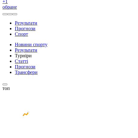
+
1
обране
Результати
Прогнози
Спорт
Новини спорту
Результати
Турніри
Статті
Прогнози
Трансфери
топ