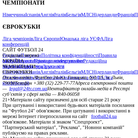
ЧЕМПІОНАТИ
Німеччина
Іспанія
Англія
Італія
Бельгія
МЛС
Нідерланди
Франція
П
ЄВРОКУБКИ
Ліга чемпіонів
Ліга Європи
Юнацька ліга УЄФА
Ліга
конференцій
САЙТ ФУТБОЛ 24
Редакція
Соціальні мережі
Прогнози
Політика конфіденційності
Правила
сайту
facebook
УКРАЇНА
Контакти
x
youtube
Правила коментування
instagram
telegram
viber
Редакційна
політика
Україна
ЧЕМПІОНАТИ
Перша ліга
Структура власності
Друга ліга
Німеччина
ЄВРОКУБКИ
Іспанія
Англія
Італія
Бельгія
МЛС
Нідерланди
Франція
П
Ліга чемпіонів
Онлайн-медіа «Футбол 24»
Ліга Європи
Юнацька ліга УЄФА
пл. Галицька, буд. 15, м. Львів,
Ліга
конференцій
79008
Телефон +380 (32) 229-77-77
Адреса електронної пошти
—
legal@24tv.com.ua
Ідентифікатор онлайн-медіа в Реєстрі
суб’єктів у сфері медіа — R40-06058
21+
Матеріали сайту призначені для осіб старше 21 року
При цитуванні і використанні будь-яких матеріалів посилання
на "Футбол 24" обов'язкове. При цитуванні і використанні в
мережі Інтернет гіперпосилання на сайт
football24.ua
обов'язкове. Матеріали зі знаком "Спецпроект",
"Партнерський матеріал", "Реклама", "Новини компаній"
публікуємо на правах реклами.