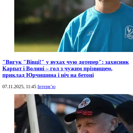
"Вигук "Вівці!" у вухах чую дотепер": захисник
Карпат і Волині – гол з чужим прізвищем,
приклад Юрчишина і ніч на бетоні
07.11.2025, 11:45
Інтерв’ю