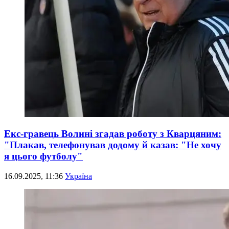
Екс-гравець Волині згадав роботу з Кварцяним:
"Плакав, телефонував додому й казав: "Не хочу
я цього футболу"
16.09.2025, 11:36
Україна