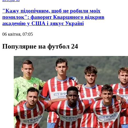
"Кажу підопічним, щоб не робили моїх
помилок": фаворит Кварцяного відкрив
академію у США і дякує Україні
06 квітня, 07:05
Популярне на футбол 24