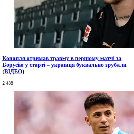
Конопля отримав травму в першому матчі за
Борусію у старті – українця буквально зрубали
(ВІДЕО)
2 488