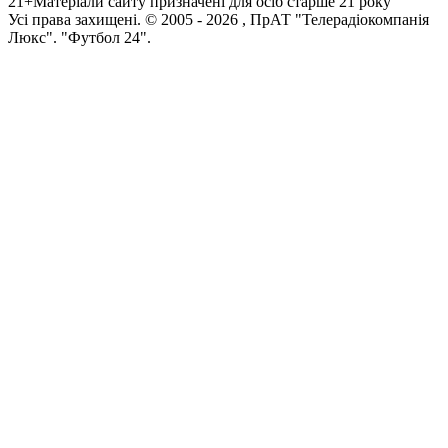
21+
Матеріали сайту призначені для осіб старше 21 року
Усi права захищенi. © 2005 -
2026
, ПрАТ "Телерадіокомпанія
Люкс". "Футбол 24".