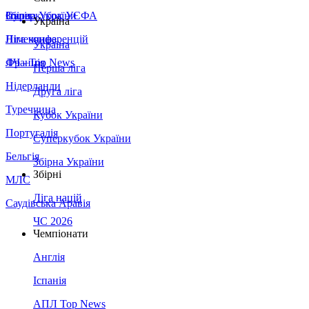
Збірна України
Італія
Суперкубок УЄФА
Україна
Німеччина
Ліга конференцій
Україна
Франція
ЛЧ - Top News
Перша ліга
Нідерланди
Друга ліга
Туреччина
Кубок України
Португалія
Суперкубок України
Бельгія
Збірна України
Збірні
МЛС
Ліга націй
Саудівська Аравія
ЧС 2026
Чемпіонати
Англія
Іспанія
АПЛ Top News