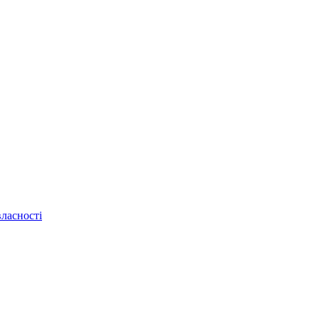
ласності