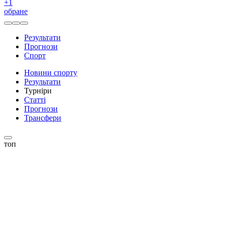
+
1
обране
Результати
Прогнози
Спорт
Новини спорту
Результати
Турніри
Статті
Прогнози
Трансфери
топ