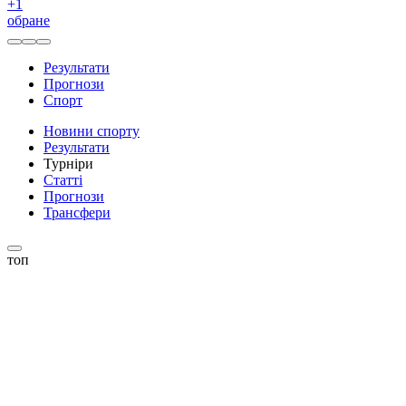
+
1
обране
Результати
Прогнози
Спорт
Новини спорту
Результати
Турніри
Статті
Прогнози
Трансфери
топ