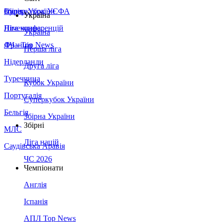
Збірна України
Італія
Суперкубок УЄФА
Україна
Німеччина
Ліга конференцій
Україна
Франція
ЛЧ - Top News
Перша ліга
Нідерланди
Друга ліга
Туреччина
Кубок України
Португалія
Суперкубок України
Бельгія
Збірна України
Збірні
МЛС
Ліга націй
Саудівська Аравія
ЧС 2026
Чемпіонати
Англія
Іспанія
АПЛ Top News