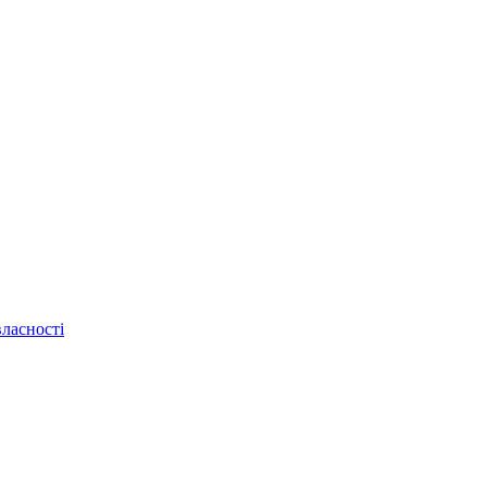
ласності