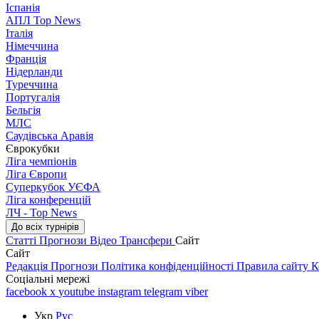
Іспанія
АПЛ Top News
Італія
Німеччина
Франція
Нідерланди
Туреччина
Португалія
Бельгія
МЛС
Саудівська Аравія
Єврокубки
Ліга чемпіонів
Ліга Європи
Суперкубок УЄФА
Ліга конференцій
ЛЧ - Top News
До всіх турнірів
Статті
Прогнози
Відео
Трансфери
Сайт
Сайт
Редакція
Прогнози
Політика конфіденційності
Правила сайту
К
Соціальні мережі
facebook
x
youtube
instagram
telegram
viber
Укр
Рус