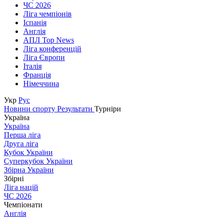
ЧС 2026
Ліга чемпіонів
Іспанія
Англія
АПЛ Top News
Ліга конференцій
Ліга Європи
Італія
Франція
Німеччина
Укр
Рус
Новини спорту
Результати
Турніри
Україна
Україна
Перша ліга
Друга ліга
Кубок України
Суперкубок України
Збірна України
Збірні
Ліга націй
ЧС 2026
Чемпіонати
Англія