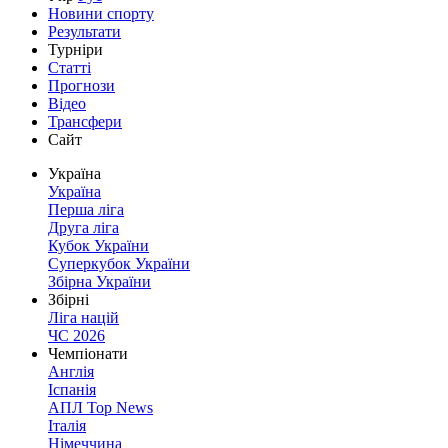
Новини спорту
Результати
Турніри
Статті
Прогнози
Відео
Трансфери
Сайт
Україна
Україна
Перша ліга
Друга ліга
Кубок України
Суперкубок України
Збірна України
Збірні
Ліга націй
ЧС 2026
Чемпіонати
Англія
Іспанія
АПЛ Top News
Італія
Німеччина