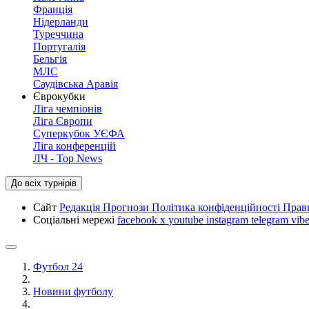
Франція
Нідерланди
Туреччина
Португалія
Бельгія
МЛС
Саудівська Аравія
Єврокубки
Ліга чемпіонів
Ліга Європи
Суперкубок УЄФА
Ліга конференцій
ЛЧ - Top News
До всіх турнірів
Сайт
Редакція
Прогнози
Політика конфіденційності
Прав
Соціальні мережі
facebook
x
youtube
instagram
telegram
vibe
Футбол 24
Новини футболу