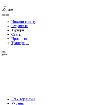
+
1
обране
Новини спорту
Результати
Турніри
Статті
Прогнози
Трансфери
топ
ЛЧ - Top News
Україна