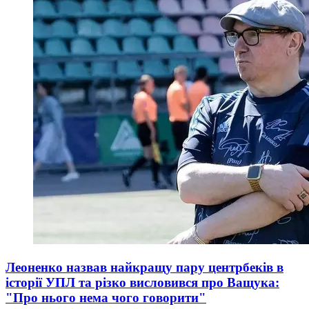
Леоненко назвав найкращу пару центрбеків в
історії УПЛ та різко висловився про Ващука:
"Про нього нема чого говорити"