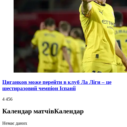
Циганков може перейти в клуб Ла Ліги – це
шестиразовий чемпіон Іспанії
4 456
Календар матчів
Календар
Немає даних