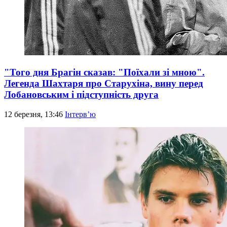
"Того дня Брагін сказав: "Поїхали зі мною".
Легенда Шахтаря про Старухіна, вину перед
Лобановським і підступність друга
12 березня, 13:46
Інтерв’ю