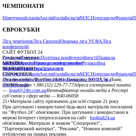
ЧЕМПІОНАТИ
Німеччина
Іспанія
Англія
Італія
Бельгія
МЛС
Нідерланди
Франція
П
ЄВРОКУБКИ
Ліга чемпіонів
Ліга Європи
Юнацька ліга УЄФА
Ліга
конференцій
САЙТ ФУТБОЛ 24
Редакція
Соціальні мережі
Прогнози
Політика конфіденційності
Правила
сайту
facebook
УКРАЇНА
Контакти
x
youtube
Правила коментування
instagram
telegram
viber
Редакційна
політика
Україна
ЧЕМПІОНАТИ
Перша ліга
Структура власності
Друга ліга
Німеччина
ЄВРОКУБКИ
Іспанія
Англія
Італія
Бельгія
МЛС
Нідерланди
Франція
П
Ліга чемпіонів
Онлайн-медіа «Футбол 24»
Ліга Європи
Юнацька ліга УЄФА
пл. Галицька, буд. 15, м. Львів,
Ліга
конференцій
79008
Телефон +380 (32) 229-77-77
Адреса електронної пошти
—
legal@24tv.com.ua
Ідентифікатор онлайн-медіа в Реєстрі
суб’єктів у сфері медіа — R40-06058
21+
Матеріали сайту призначені для осіб старше 21 року
При цитуванні і використанні будь-яких матеріалів посилання
на "Футбол 24" обов'язкове. При цитуванні і використанні в
мережі Інтернет гіперпосилання на сайт
football24.ua
обов'язкове. Матеріали зі знаком "Спецпроект",
"Партнерський матеріал", "Реклама", "Новини компаній"
публікуємо на правах реклами.