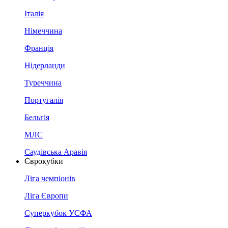
Італія
Німеччина
Франція
Нідерланди
Туреччина
Португалія
Бельгія
МЛС
Саудівська Аравія
Єврокубки
Ліга чемпіонів
Ліга Європи
Суперкубок УЄФА