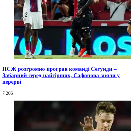
ПСЖ розгромно програв команді Сегунди –
Забарний серед найгірших, Сафонова зняли у
перерві
7 206