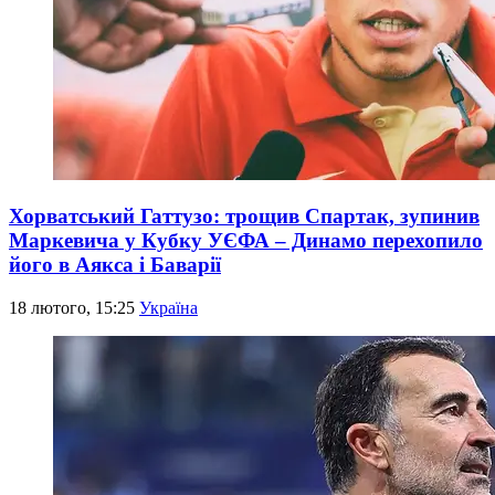
Хорватський Гаттузо: трощив Спартак, зупинив
Маркевича у Кубку УЄФА – Динамо перехопило
його в Аякса і Баварії
18 лютого, 15:25
Україна