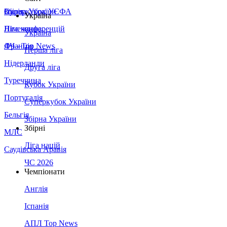
Збірна України
Італія
Суперкубок УЄФА
Україна
Німеччина
Ліга конференцій
Україна
Франція
ЛЧ - Top News
Перша ліга
Нідерланди
Друга ліга
Туреччина
Кубок України
Португалія
Суперкубок України
Бельгія
Збірна України
Збірні
МЛС
Ліга націй
Саудівська Аравія
ЧС 2026
Чемпіонати
Англія
Іспанія
АПЛ Top News