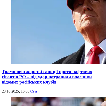
Трамп ввів жорсткі санкції проти нафтових
гігантів РФ – під удар потрапили власники
відомих російських клубів
23.10.2025, 10:05
Світ