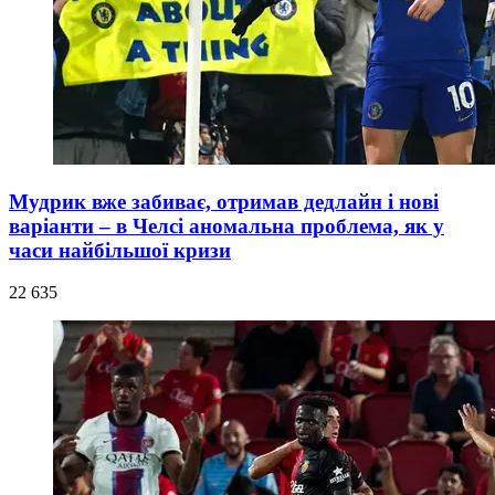
Мудрик вже забиває, отримав дедлайн і нові
варіанти – в Челсі аномальна проблема, як у
часи найбільшої кризи
22 635