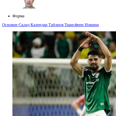
Форма
Основне
Склад
Календар
Таблиця
Трансфери
Новини