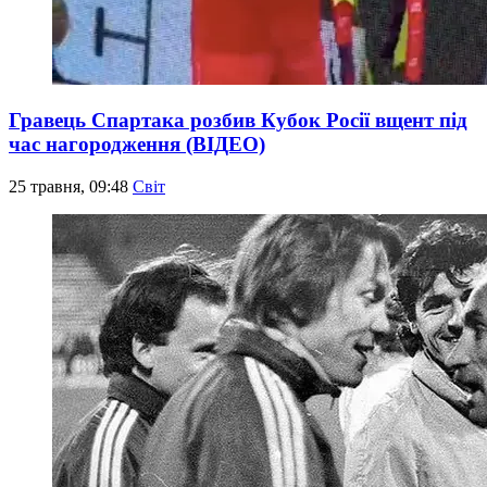
Гравець Спартака розбив Кубок Росії вщент під
час нагородження (ВІДЕО)
25 травня, 09:48
Світ