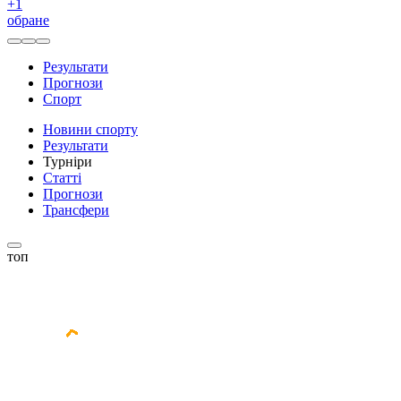
+
1
обране
Результати
Прогнози
Спорт
Новини спорту
Результати
Турніри
Статті
Прогнози
Трансфери
топ