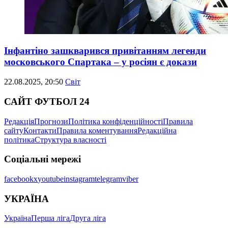
Інфантіно зашкварився привітанням легенди
московського Спартака – у росіян є докази
22.08.2025, 20:50
Світ
САЙТ ФУТБОЛ 24
Редакція
Прогнози
Політика конфіденційності
Правила
сайту
Контакти
Правила коментування
Редакційна
політика
Структура власності
Соціальні мережі
facebook
x
youtube
instagram
telegram
viber
УКРАЇНА
Україна
Перша ліга
Друга ліга