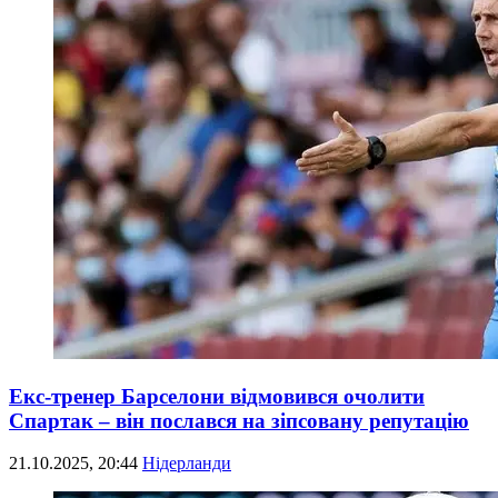
Екс-тренер Барселони відмовився очолити
Спартак – він послався на зіпсовану репутацію
21.10.2025, 20:44
Нідерланди