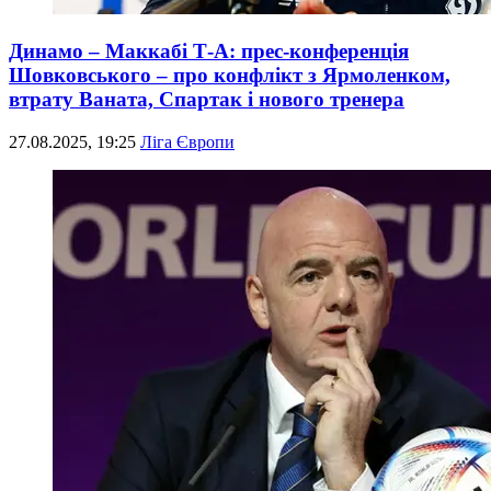
Динамо – Маккабі Т-А: прес-конференція
Шовковського – про конфлікт з Ярмоленком,
втрату Ваната, Спартак і нового тренера
27.08.2025, 19:25
Ліга Європи