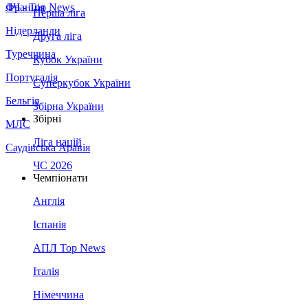
Франція
ЛЧ - Top News
Перша ліга
Нідерланди
Друга ліга
Туреччина
Кубок України
Португалія
Суперкубок України
Бельгія
Збірна України
Збірні
МЛС
Ліга націй
Саудівська Аравія
ЧС 2026
Чемпіонати
Англія
Іспанія
АПЛ Top News
Італія
Німеччина