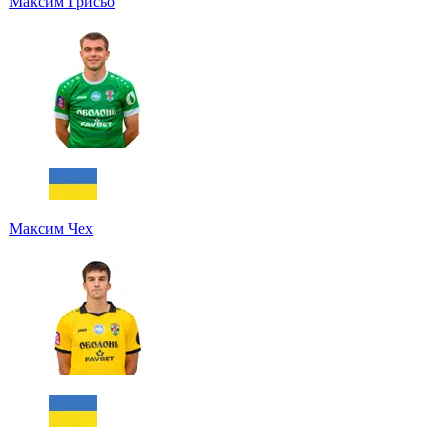
Максим Грисьо
Максим Чех