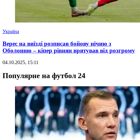
Україна
Верес на виїзді розписав бойову нічию з
Оболонню – кіпер рівнян врятував від розгрому
04.10.2025, 15:11
Популярне на футбол 24