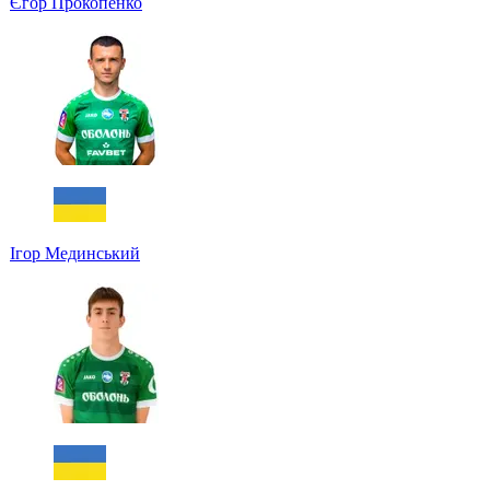
Єгор Прокопенко
Ігор Мединський