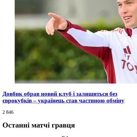
Довбик обрав новий клуб і залишиться без
єврокубків – українець став частиною обміну
2 846
Останні матчі гравця