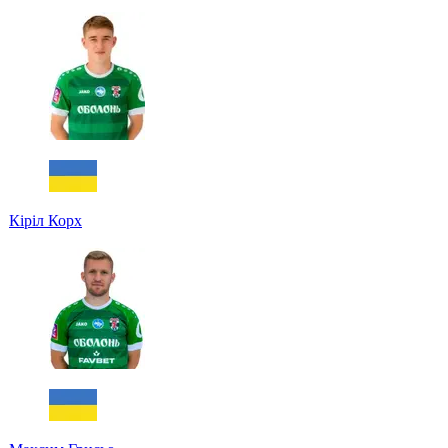
Кіріл Корх