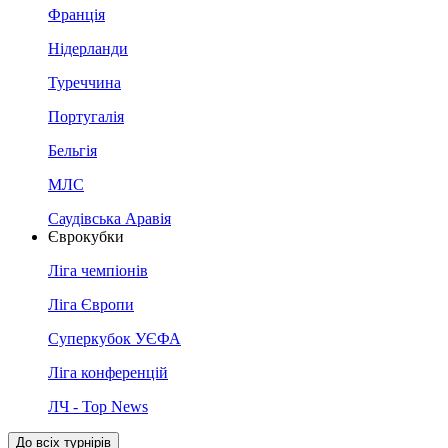
Франція
Нідерланди
Туреччина
Португалія
Бельгія
МЛС
Саудівська Аравія
Єврокубки
Ліга чемпіонів
Ліга Європи
Суперкубок УЄФА
Ліга конференцій
ЛЧ - Top News
До всіх турнірів