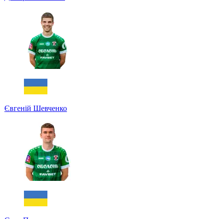
Євгеній Шевченко