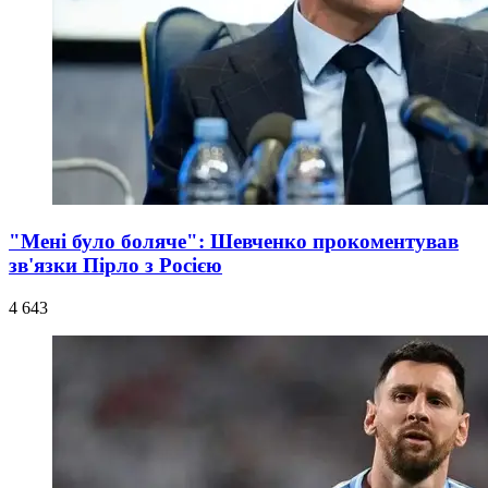
"Мені було боляче": Шевченко прокоментував
зв'язки Пірло з Росією
4 643