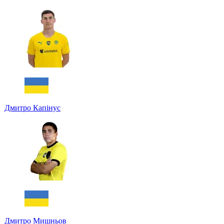
Дмитро Капінус
Дмитро Мишньов