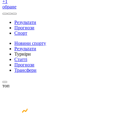
+
1
обране
Результати
Прогнози
Спорт
Новини спорту
Результати
Турніри
Статті
Прогнози
Трансфери
топ