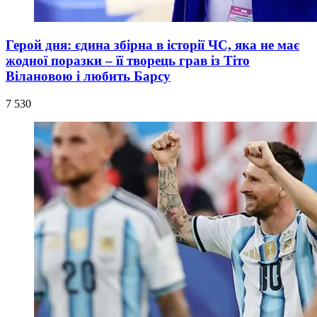
Герой дня: єдина збірна в історії ЧС, яка не має
жодної поразки – її творець грав із Тіто
Вілановою і любить Барсу
7 530