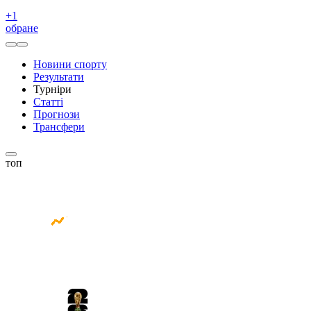
+
1
обране
Новини спорту
Результати
Турніри
Статті
Прогнози
Трансфери
топ