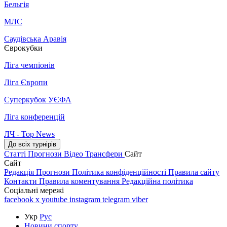
Бельгія
МЛС
Саудівська Аравія
Єврокубки
Ліга чемпіонів
Ліга Європи
Суперкубок УЄФА
Ліга конференцій
ЛЧ - Top News
До всіх турнірів
Статті
Прогнози
Відео
Трансфери
Сайт
Сайт
Редакція
Прогнози
Політика конфіденційності
Правила сайту
Контакти
Правила коментування
Редакційна політика
Соціальні мережі
facebook
x
youtube
instagram
telegram
viber
Укр
Рус
Новини спорту