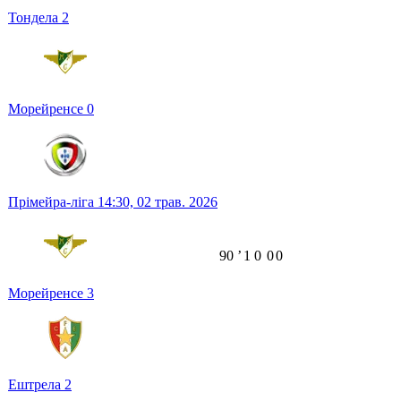
Тондела
2
Морейренсе
0
Прімейра-ліга
14:30,
02 трав. 2026
90
ʼ
1
0
0
0
Морейренсе
3
Ештрела
2