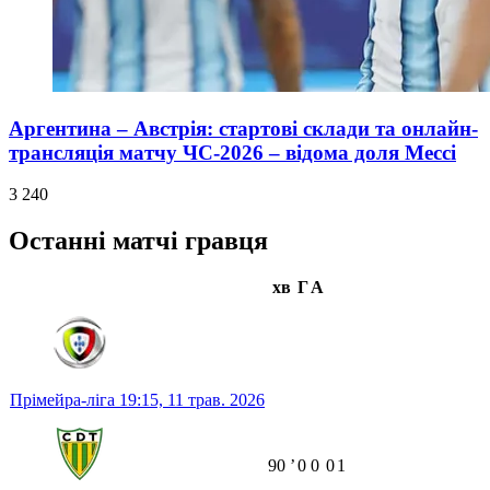
Аргентина – Австрія: стартові склади та онлайн-
трансляція матчу ЧС-2026 – відома доля Мессі
3 240
Останні матчі гравця
хв
Г
А
Прімейра-ліга
19:15,
11 трав. 2026
90
ʼ
0
0
0
1