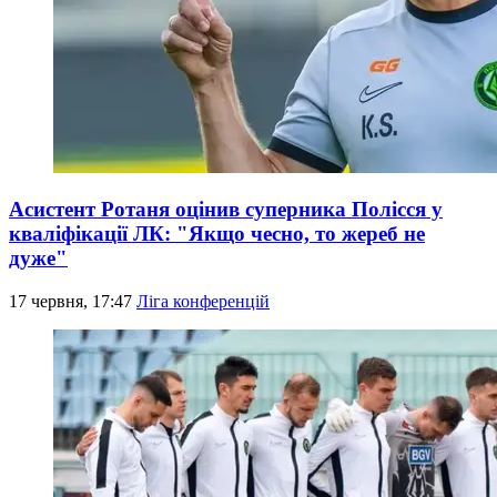
Асистент Ротаня оцінив суперника Полісся у
кваліфікації ЛК: "Якщо чесно, то жереб не
дуже"
17 червня, 17:47
Ліга конференцій