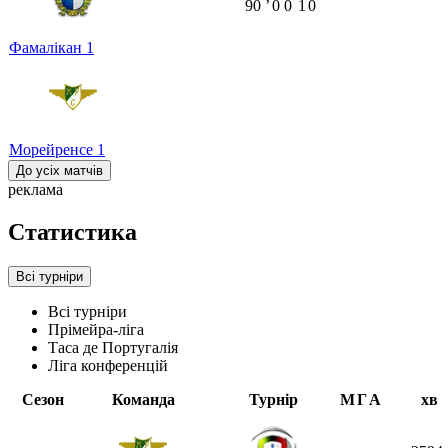
90
ʼ
0
0
1
0
Фамалікан
1
Морейренсе
1
До усіх матчів
реклама
Статистика
Всі турніри
Всі турніри
Прімейра-ліга
Таса де Португалія
Ліга конференцій
Сезон
Команда
Турнір
М
Г
А
хв