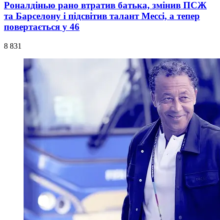
Роналдінью рано втратив батька, змінив ПСЖ
та Барселону і підсвітив талант Мессі, а тепер
повертається у 46
8 831