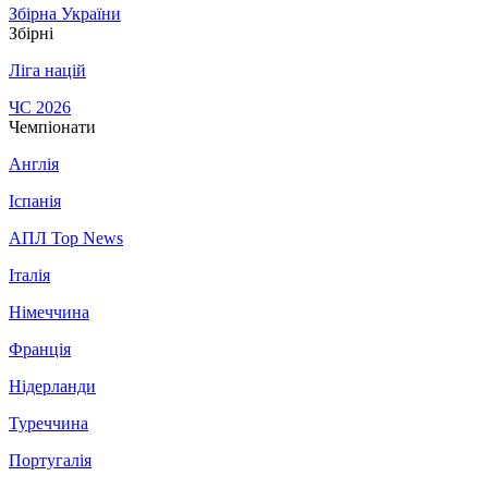
Збірна України
Збірні
Ліга націй
ЧС 2026
Чемпіонати
Англія
Іспанія
АПЛ Top News
Італія
Німеччина
Франція
Нідерланди
Туреччина
Португалія