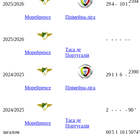
2594
2025/2026
29
4
-
10
1
ʼ
Морейренсе
Прімейра-ліга
2025/2026
-
-
-
-
-
-
Таса де
Морейренсе
Португалія
2390
2024/2025
29
1
1
6
-
ʼ
Морейренсе
Прімейра-ліга
2024/2025
2
-
-
-
-
90
ʼ
Таса де
Морейренсе
Португалія
загалом
60
5
1
16
1
5074ʼ