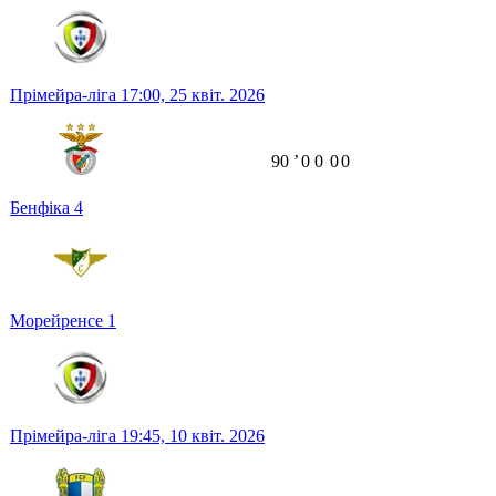
Прімейра-ліга
17:00,
25 квіт. 2026
90
ʼ
0
0
0
0
Бенфіка
4
Морейренсе
1
Прімейра-ліга
19:45,
10 квіт. 2026