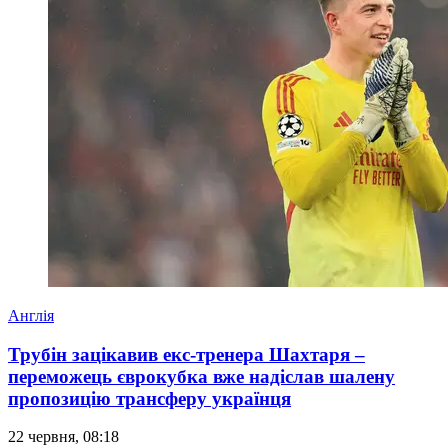
Англія
Трубін зацікавив екс-тренера Шахтаря –
переможець єврокубка вже надіслав шалену
пропозицію трансферу українця
22 червня, 08:18