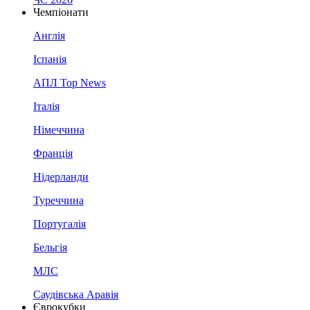
Чемпіонати
Англія
Іспанія
АПЛ Top News
Італія
Німеччина
Франція
Нідерланди
Туреччина
Португалія
Бельгія
МЛС
Саудівська Аравія
Єврокубки