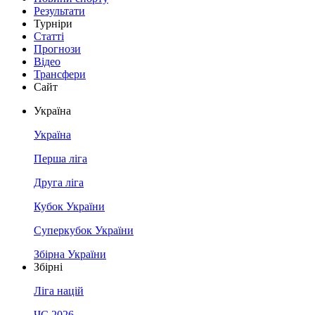
Результати
Турніри
Статті
Прогнози
Відео
Трансфери
Сайт
Україна
Україна
Перша ліга
Друга ліга
Кубок України
Суперкубок України
Збірна України
Збірні
Ліга націй
ЧС 2026