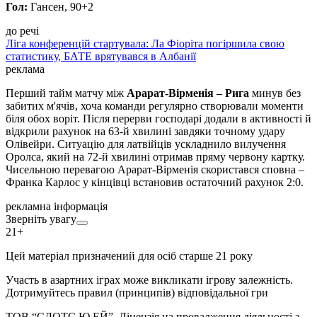
Гол:
Гансен, 90+2
до речі
Ліга конференцій стартувала: Ла Фіоріта погіршила свою
статистику, БАТЕ врятувався в Албанії
реклама
Перший тайм матчу між
Арарат-Вірменія – Рига
минув без
забитих м'ячів, хоча команди регулярно створювали моменти
біля обох воріт. Після перерви господарі додали в активності й
відкрили рахунок на 63-й хвилині завдяки точному удару
Олівейри. Ситуацію для латвійців ускладнило вилучення
Оролса, який на 72-й хвилині отримав пряму червону картку.
Чисельною перевагою Арарат-Вірменія скористався сповна –
Франка Карлос у кінцівці встановив остаточний рахунок 2:0.
рекламна інформація
Зверніть увагу
21+
Цей матеріал призначений для осіб старше 21 року
Участь в азартних іграх може викликати ігрову залежність.
Дотримуйтесь правил (принципів) відповідальної гри
ТОВ “СЛОТС Ю.ЕЙ”. Ліцензія на провадження діяльності з