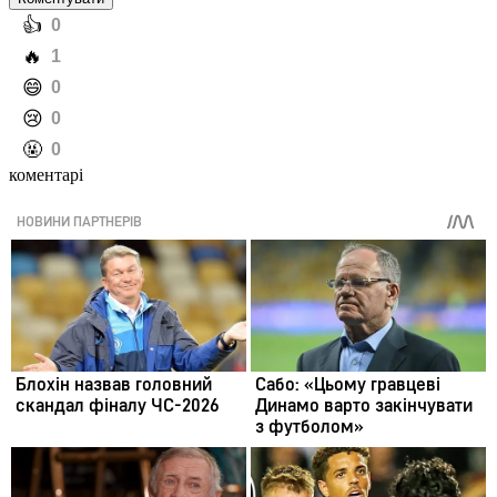
️👍
0
️🔥
1
️😄
0
️😢
0
️🤬
0
коментарі