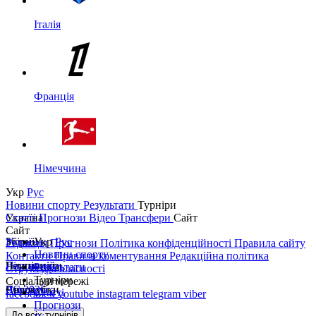
Італія
Франція
Німеччина
Укр
Рус
Новини спорту
Результати
Турніри
Україна
Статті
Прогнози
Відео
Трансфери
Сайт
Сайт
Україна
Збірні
Укр
Рус
Редакція
Прогнози
Політика конфіденційності
Правила сайту
Новини спорту
Контакти
Правила коментування
Редакційна політика
Перша ліга
Ліга націй
Чемпіонати
Результати
Структура власності
Турніри
Соціальні мережі
Друга ліга
ЧС 2026
Англія
Єврокубки
Статті
facebook
x
youtube
instagram
telegram
viber
Прогнози
Кубок України
Іспанія
Ліга чемпіонів
До всіх турнірів