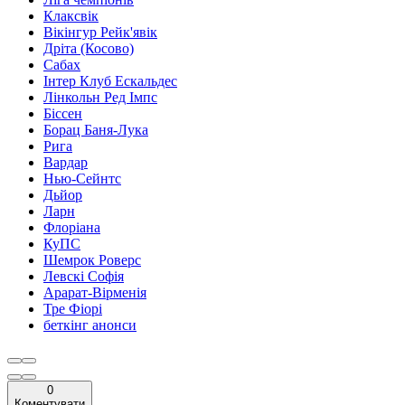
Клаксвік
Вікінгур Рейк'явік
Дріта (Косово)
Сабах
Інтер Клуб Ескальдес
Лінкольн Ред Імпс
Біссен
Борац Баня-Лука
Рига
Вардар
Нью-Сейнтс
Дьйор
Ларн
Флоріана
КуПС
Шемрок Роверс
Левскі Софія
Арарат-Вірменія
Тре Фіорі
беткінг анонси
0
Коментувати