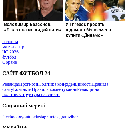
головна
матч-центр
ЧС 2026
футбол +
Обране
САЙТ ФУТБОЛ 24
Редакція
Прогнози
Політика конфіденційності
Правила
сайту
Контакти
Правила коментування
Редакційна
політика
Структура власності
Соціальні мережі
facebook
x
youtube
instagram
telegram
viber
УКРАЇНА