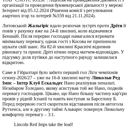
організації та проведення букмекерської діяльності у мережі
Інтернет від 05.12.2024 (Рішення комісії з регулювання
азартних ігор та лотерей №559 від 21.11.2024).
Литовський
Жальгіріс
вдало розпочав зустріч проти
Дріти
й
повів у рахунку вже на 24-й хвилині, коли відзначився
Беншаїб. Після перерви господарі намагалися втримати
мінімальну перевагу, однак гості з Косова не припинили
шукати свій шанс. На 82-й хвилині Краснічі відновив
рівновагу та приніс Дріті нічию перед матчем-відповіддю. У
підсумку доля путівки до наступного раунду залишилася
відкритою.
Саме в Гібралтарі було забито перший гол Ліги чемпіонів
сезону-2026/27 – уже на 16-й хвилині матчу
Лінкольн Ред
Імпс – Інтер Клуб Ескальдес
Нано реалізував пенальті.
Незабаром Толедано, якому асистував той же Нано, подвоїв
перевагу господарів. Цікаво, що Нано більшу частину кар'єри
провів у рідній Іспанії та навіть виступав за Барселону Б.
Перед перервою гості скоротили відставання після автогола
Рутхенса, але в другому таймі Альварес повернув Лінкольну
комфортну перевагу – 3:1.
Lincoln Red Imps take the lead!