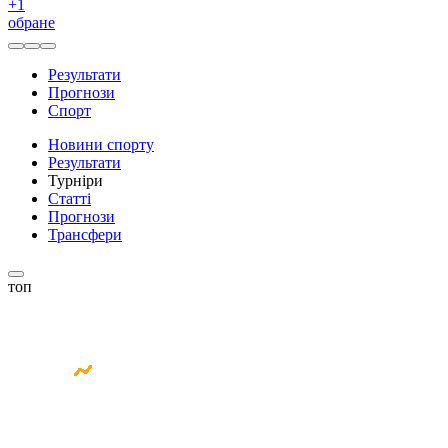
+
1
обране
Результати
Прогнози
Спорт
Новини спорту
Результати
Турніри
Статті
Прогнози
Трансфери
топ