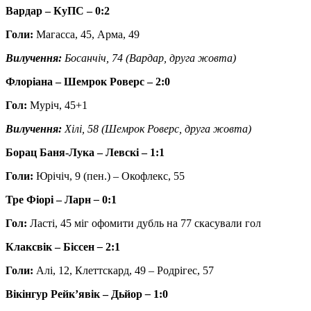
Вардар – КуПС – 0:2
Голи:
Магасса, 45, Арма, 49
Вилучення:
Босанчіч, 74 (Вардар, друга жовта)
Флоріана – Шемрок Роверс – 2:0
Гол:
Муріч, 45+1
Вилучення:
Хілі, 58 (Шемрок Роверс, друга жовта)
Борац Баня-Лука – Левскі – 1:1
Голи:
Юрічіч, 9 (пен.) – Окофлекс, 55
Тре Фіорі – Ларн
–
0:1
Гол:
Ласті, 45 міг офомити дубль на 77 скасували гол
Клаксвік – Біссен
–
2:1
Голи:
Алі, 12, Клеттскард, 49 – Родрігес, 57
Вікінгур Рейкʼявік – Дьйор
–
1:0