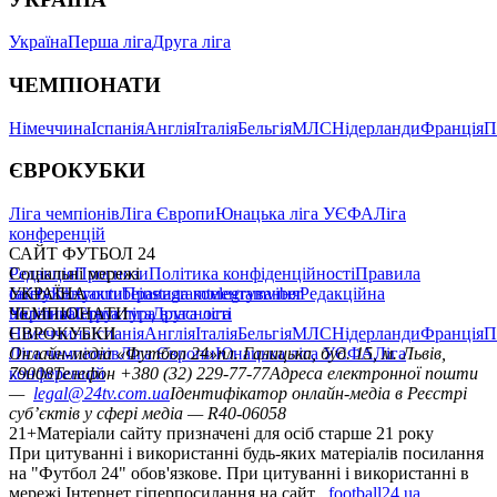
Україна
Перша ліга
Друга ліга
ЧЕМПІОНАТИ
Німеччина
Іспанія
Англія
Італія
Бельгія
МЛС
Нідерланди
Франція
П
ЄВРОКУБКИ
Ліга чемпіонів
Ліга Європи
Юнацька ліга УЄФА
Ліга
конференцій
САЙТ ФУТБОЛ 24
Редакція
Соціальні мережі
Прогнози
Політика конфіденційності
Правила
сайту
facebook
УКРАЇНА
Контакти
x
youtube
Правила коментування
instagram
telegram
viber
Редакційна
політика
Україна
ЧЕМПІОНАТИ
Перша ліга
Структура власності
Друга ліга
Німеччина
ЄВРОКУБКИ
Іспанія
Англія
Італія
Бельгія
МЛС
Нідерланди
Франція
П
Ліга чемпіонів
Онлайн-медіа «Футбол 24»
Ліга Європи
Юнацька ліга УЄФА
пл. Галицька, буд. 15, м. Львів,
Ліга
конференцій
79008
Телефон +380 (32) 229-77-77
Адреса електронної пошти
—
legal@24tv.com.ua
Ідентифікатор онлайн-медіа в Реєстрі
суб’єктів у сфері медіа — R40-06058
21+
Матеріали сайту призначені для осіб старше 21 року
При цитуванні і використанні будь-яких матеріалів посилання
на "Футбол 24" обов'язкове. При цитуванні і використанні в
мережі Інтернет гіперпосилання на сайт
football24.ua