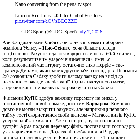
Nano converting from the penalty spot ️
Lincoln Red Imps 1-0 Inter Club d'Escaldes
pic.twitter.com/dQVzBEQZZD
— GBC Sport (@GBC_Sport)
July 7, 2026
Азербайджанський
Сабах
довго не міг зламати оборону
чемпіона Уельсу –
Нью-Сейнтс
, хоча більше володів
ініціативою. Рахунок вдалося відкрити лише на 66-й хвилині,
коли результативним ударом відзначився Симіч. У
компенсований час інтригу остаточно зняв Перріс – екс-
гравець Динамо, який забив другий м'яч господарів. Перемога
2:0 дозволила Сабаху зробити вагому заявку на вихід до
наступного раунду кваліфікації. Однак наступного матчу
азербайджанці не зможуть розраховувати на Совета.
Фінський
КуПС
здобув важливу перемогу на виїзді у
протистоянні з північномакедонським
Вардаром
. Команди
довго не могли відкрити рахунок, але наприкінці першого
тайму гості скористалися своїм шансом – Магасса вивів КуПС
уперед на 45-й хвилині. Уже на старті другої половини
зустрічі Арма подвоїв перевагу фінів, поставивши господарів
у складне становище. Додаткові проблеми для Вардара
виникли після вилучення Босанчіча, який на 74-й хвилині