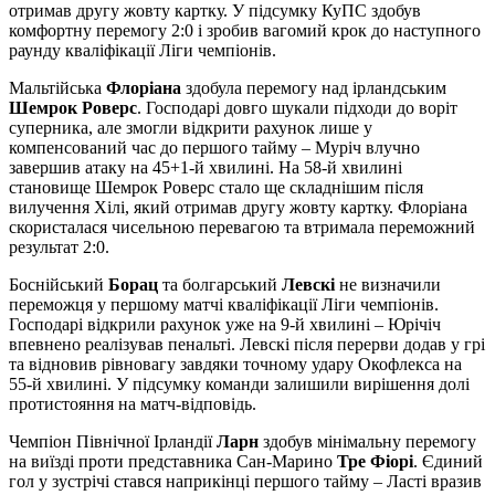
отримав другу жовту картку. У підсумку КуПС здобув
комфортну перемогу 2:0 і зробив вагомий крок до наступного
раунду кваліфікації Ліги чемпіонів.
Мальтійська
Флоріана
здобула перемогу над ірландським
Шемрок Роверс
. Господарі довго шукали підходи до воріт
суперника, але змогли відкрити рахунок лише у
компенсований час до першого тайму – Муріч влучно
завершив атаку на 45+1-й хвилині. На 58-й хвилині
становище Шемрок Роверс стало ще складнішим після
вилучення Хілі, який отримав другу жовту картку. Флоріана
скористалася чисельною перевагою та втримала переможний
результат 2:0.
Боснійський
Борац
та болгарський
Левскі
не визначили
переможця у першому матчі кваліфікації Ліги чемпіонів.
Господарі відкрили рахунок уже на 9-й хвилині – Юрічіч
впевнено реалізував пенальті. Левскі після перерви додав у грі
та відновив рівновагу завдяки точному удару Окофлекса на
55-й хвилині. У підсумку команди залишили вирішення долі
протистояння на матч-відповідь.
Чемпіон Північної Ірландії
Ларн
здобув мінімальну перемогу
на виїзді проти представника Сан-Марино
Тре Фіорі
. Єдиний
гол у зустрічі стався наприкінці першого тайму – Ласті вразив