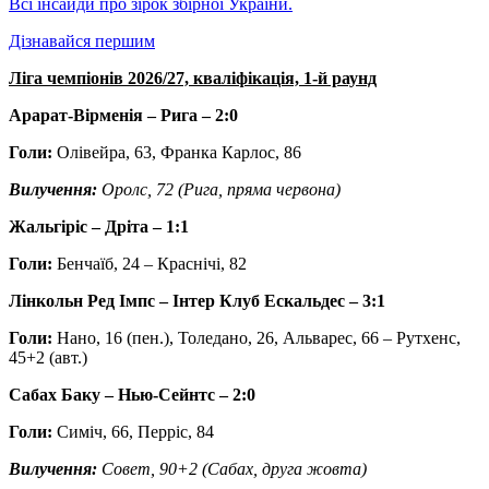
Всі інсайди про зірок збірної України.
Дізнавайся першим
Ліга чемпіонів 2026/27, кваліфікація, 1-й раунд
Арарат-Вірменія – Рига – 2:0
Голи:
Олівейра, 63, Франка Карлос, 86
Вилучення:
Оролс, 72 (Рига, пряма червона)
Жальгіріс – Дріта – 1:1
Голи:
Бенчаїб, 24 – Краснічі, 82
Лінкольн Ред Імпс – Інтер Клуб Ескальдес – 3:1
Голи:
Нано, 16 (пен.), Толедано, 26, Альварес, 66 – Рутхенс,
45+2 (авт.)
Сабах Баку – Нью-Сейнтс – 2:0
Голи:
Симіч, 66, Перріс, 84
Вилучення:
Совет, 90+2 (Сабах, друга жовта)