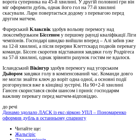
ворота суперника на 45-й хвилині. У другій половині гри він
міг оформити дубль, однак його гол на 77-й хвилині
скасували. Ларн повертається додому з перевагою перед
другим матчем.
Фарерський
Клаксвік
здобув вольову перемогу над
люксембурзьким
Біссеном
у першому раунді кваліфікації Ліги
чемпіонів. Господарі швидко вийшли вперед – Алі забив уже
на 12-й хвилині, а після перерви Клеттскард подвоїв перевагу
команди. Біссен скоротив відставання завдяки голу Родрігеса
на 57-й хвилині, однак зрівняти рахунок гостям не вдалося.
Ісландський
Вікінгур
здобув перемогу над угорським
Дьйором
завдяки голу в компенсований час. Команди довго
не могли знайти ключ до воріт одна одної, а основні події
розгорнулися вже в кінцівці зустрічі. На 90+2-й хвилині
Гансен скористався своїм шансом і приніс господарям
важливу перевагу перед матчем-відповіддю.
до речі
Динамо здолало ЛАСК із екс-зіркою УПЛ – Пономаренко
оформив дубль в останньому спарингу
Читайте ще
:
Жальгіріс
Ліга чемпіонів