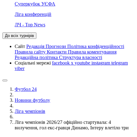
Суперкубок УЄФА
Ліга конференцій
ЛЧ - Top News
До всіх турнірів
Сайт
Редакція
Прогнози
Політика конфіденційності
Правила сайту
Контакти
Правила коментування
Редакційна політика
Структура власності
Соціальні мережі
facebook
x
youtube
instagram
telegram
viber
Футбол 24
Новини футболу
Ліга чемпіонів
Ліга чемпіонів 2026/27 офіційно стартувала: 4
вилучення, гол екс-гравця Динамо, Інтеру влетіло три