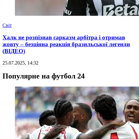
Світ
Халк не розпізнав сарказм арбітра і отримав
жовту – безцінна реакція бразильської легенди
(ВІДЕО)
25.07.2025, 14:32
Популярне на футбол 24