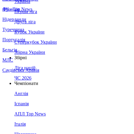
Україна
Франція
ЛЧ - Top News
Перша ліга
Нідерланди
Друга ліга
Туреччина
Кубок України
Португалія
Суперкубок України
Бельгія
Збірна України
Збірні
МЛС
Ліга націй
Саудівська Аравія
ЧС 2026
Чемпіонати
Англія
Іспанія
АПЛ Top News
Італія