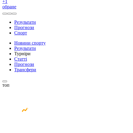
+
1
обране
Результати
Прогнози
Спорт
Новини спорту
Результати
Турніри
Статті
Прогнози
Трансфери
топ