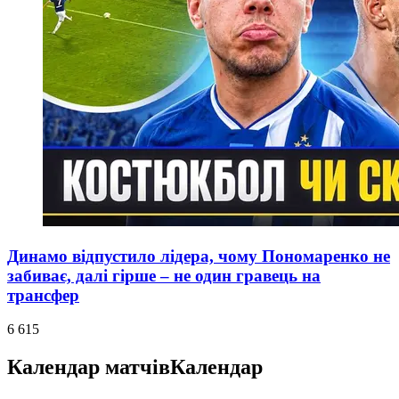
Динамо відпустило лідера, чому Пономаренко не
забиває, далі гірше – не один гравець на
трансфер
6 615
Календар матчів
Календар