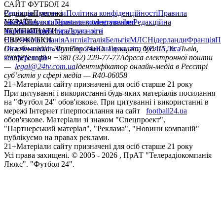
САЙТ ФУТБОЛ 24
Редакція
Соціальні мережі
Прогнози
Політика конфіденційності
Правила
сайту
facebook
УКРАЇНА
Контакти
x
youtube
Правила коментування
instagram
telegram
viber
Редакційна
політика
Україна
ЧЕМПІОНАТИ
Перша ліга
Структура власності
Друга ліга
Німеччина
ЄВРОКУБКИ
Іспанія
Англія
Італія
Бельгія
МЛС
Нідерланди
Франція
П
Ліга чемпіонів
Онлайн-медіа «Футбол 24»
Ліга Європи
Юнацька ліга УЄФА
пл. Галицька, буд. 15, м. Львів,
Ліга
конференцій
79008
Телефон +380 (32) 229-77-77
Адреса електронної пошти
—
legal@24tv.com.ua
Ідентифікатор онлайн-медіа в Реєстрі
суб’єктів у сфері медіа — R40-06058
21+
Матеріали сайту призначені для осіб старше 21 року
При цитуванні і використанні будь-яких матеріалів посилання
на "Футбол 24" обов'язкове. При цитуванні і використанні в
мережі Інтернет гіперпосилання на сайт
football24.ua
обов'язкове. Матеріали зі знаком "Спецпроект",
"Партнерський матеріал", "Реклама", "Новини компаній"
публікуємо на правах реклами.
21+
Матеріали сайту призначені для осіб старше 21 року
Усi права захищенi. © 2005 -
2026
, ПрАТ "Телерадіокомпанія
Люкс". "Футбол 24".