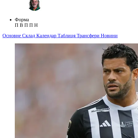
Форма
П
В
П
П
Н
Основне
Склад
Календар
Таблиця
Трансфери
Новини